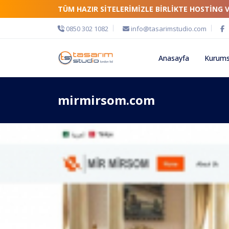
TÜM HAZIR SİTELERİMİZLE BİRLİKTE HOSTİNG 
0850 302 1082
info@tasarimstudio.com
Anasayfa
Kurums
mirmirsom.com