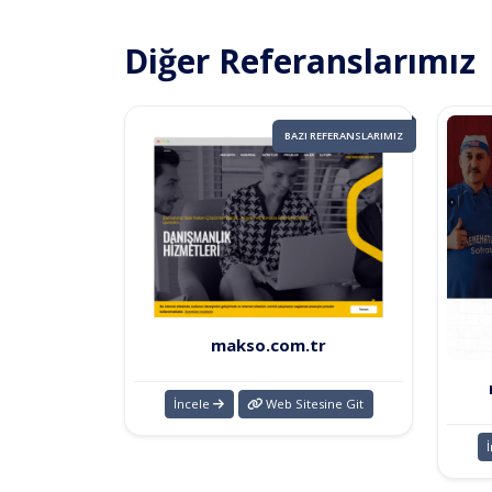
Diğer Referanslarımız
BAZI REFERANSLARIMIZ
makso.com.tr
İncele
Web Sitesine Git