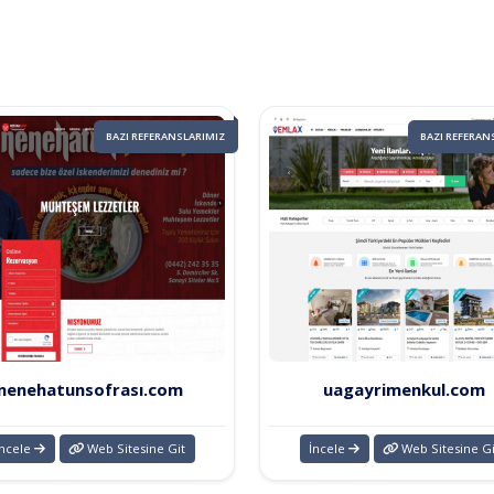
BAZI REFERANSLARIMIZ
BAZI REFERAN
nenehatunsofrası.com
uagayrimenkul.com
İncele
Web Sitesine Git
İncele
Web Sitesine Gi