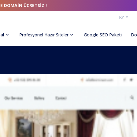
VE DOMAİN ÜCRETSİZ !
TRY
al
Profesyonel Hazır Siteler
Google SEO Paketi
Do