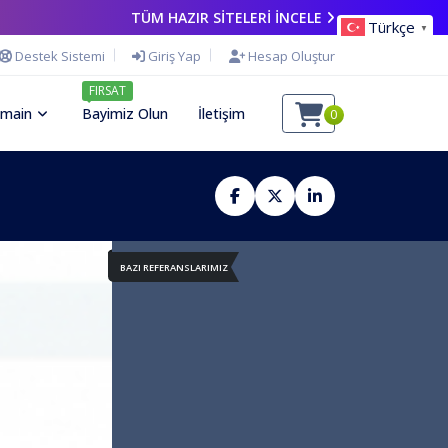
TÜM HAZIR SİTELERİ İNCELE
Türkçe
▼
Destek Sistemi
Giriş Yap
Hesap Oluştur
FIRSAT
main
Bayimiz Olun
İletişim
0
BAZI REFERANSLARIMIZ