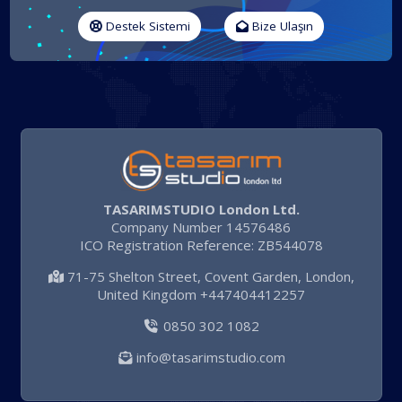
Destek Sistemi
Bize Ulaşın
TASARIMSTUDIO London Ltd.
Company Number 14576486
ICO Registration Reference: ZB544078
71-75 Shelton Street, Covent Garden, London,
United Kingdom +447404412257
0850 302 1082
info@tasarimstudio.com