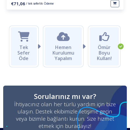
€71,06
/ tek seferlik Ödeme
Tek
Hemen
Ömür
Sefer
Kurulumu
Boyu
Öde
Yapalım
Kullan!
Sorularınız mı var?
İhtiyacınız olan her türlü yardım için bize
ulaşın. Destek ekibimizle iletişime geçin
veya bizimle bağlantı kurun. Size hizmet
etmek için buradayız!