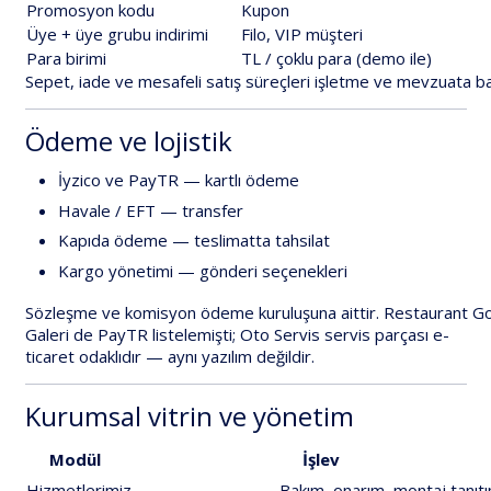
Promosyon
kodu
Kupon
Üye
+
üye
grubu
indirimi
Filo,
VIP
müşteri
Para
birimi
TL
/
çoklu
para
(
demo
ile)
Sepet,
iade
ve
mesafeli
satış
süreçleri
işletme
ve
mevzuata
ba
Ödeme
ve
lojistik
İyzico
ve
PayTR
—
kartlı
ödeme
Havale
/
EFT
—
transfer
Kapıda
ödeme
—
teslimatta
tahsilat
Kargo
yönetimi
—
gönderi
seçenekleri
Sözleşme
ve
komisyon
ödeme
kuruluşuna
aittir.
Restaurant
Go
Galeri
de
PayTR
listelemişti;
Oto
Servis
servis
parçası
e-
ticaret
odaklıdır
—
aynı
yazılım
değildir
.
Kurumsal
vitrin
ve
yönetim
Modül
İşlev
Hizmetlerimiz
Bakım,
onarım,
montaj
tanıtı