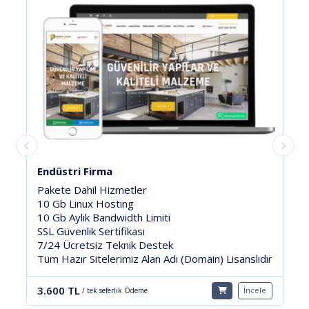
Doktor-Klinik 01
Pakete Dahil Hizmetler
500 Mb Linux Hosting
10 Gb Aylık Bandwidth Limiti
SSL Güvenlik Sertifikası
7/24 Ücretsiz Teknik Destek
slıdır
Tüm Hazır Sitelerimiz Alan Adı (Domain) Lisanslıdır
3.200 TL
İncele
İncele
/ tek seferlik Ödeme