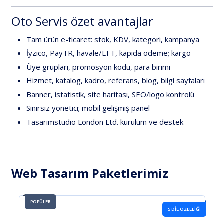
Oto
Servis
özet
avantajlar
Tam
ürün
e-ticaret:
stok,
KDV,
kategori,
kampanya
İyzico,
PayTR,
havale/EFT,
kapıda
ödeme;
kargo
Üye
grupları,
promosyon
kodu,
para
birimi
Hizmet,
katalog,
kadro,
referans,
blog,
bilgi
sayfaları
Banner,
istatistik,
site
haritası,
SEO/logo
kontrolü
Sınırsız
yönetici;
mobil
gelişmiş
panel
Tasarımstudio
London
Ltd.
kurulum
ve
destek
Web Tasarım Paketlerimiz
POPÜLER
L ÖZELLIĞI
SINIRSIZ REN