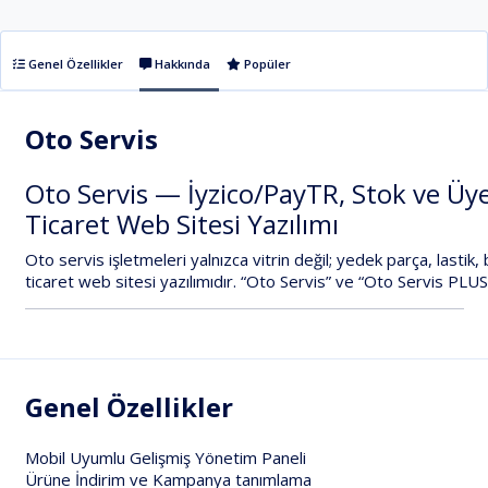
Genel Özellikler
Hakkında
Popüler
Oto Servis
Oto
Servis
—
İyzico/PayTR,
Stok
ve
Üy
Ticaret
Web
Sitesi
Yazılımı
Oto
servis
işletmeleri
yalnızca
vitrin
değil;
yedek
parça,
lastik,
ticaret
web
sitesi
yazılımıdır.
“Oto
Servis”
ve
“Oto
Servis
PLUS
Genel Özellikler
Mobil Uyumlu Gelişmiş Yönetim Paneli
Ürüne İndirim ve Kampanya tanımlama