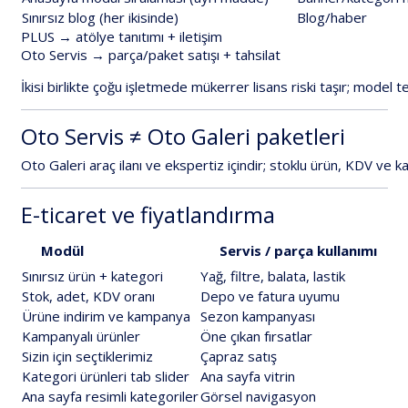
Sınırsız
blog
(her
ikisinde)
Blog/haber
PLUS
→
atölye
tanıtımı
+
iletişim
Oto
Servis
→
parça/paket
satışı
+
tahsilat
İkisi
birlikte
çoğu
işletmede
mükerrer
lisans
riski
taşır;
model
t
Oto
Servis
≠
Oto
Galeri
paketleri
Oto
Galeri
araç
ilanı
ve
ekspertiz
içindir;
stoklu
ürün,
KDV
ve
k
E-ticaret
ve
fiyatlandırma
Modül
Servis
/
parça
kullanımı
Sınırsız
ürün
+
kategori
Yağ,
filtre,
balata,
lastik
Stok,
adet,
KDV
oranı
Depo
ve
fatura
uyumu
Ürüne
indirim
ve
kampanya
Sezon
kampanyası
Kampanyalı
ürünler
Öne
çıkan
fırsatlar
Sizin
için
seçtiklerimiz
Çapraz
satış
Kategori
ürünleri
tab
slider
Ana
sayfa
vitrin
Ana
sayfa
resimli
kategoriler
Görsel
navigasyon