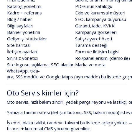
Katalog
yönetimi
PDF/ürün
kataloğu
Kadro
+
referans
Ekip
ve
kurumsal
müşteri
Blog
/
haber
SEO,
kampanya
duyurusu
Bilgi
sayfaları
Garanti,
iade,
KVKK
Banner
yönetimi
Kampanya
görselleri
Gelişmiş
istatistikler
Satış/ziyaret
özeti
Site
haritası
Tarama
desteği
İletişim
ayarları
Form
ve
iletişim
bilgisi
Sınırsız
yönetici
Rol/panel
erişimi
(
demo
ile)
Site
logosu,
açıklama,
SEO
alanları
Marka
ve
meta
WhatsApp
,
tıkla-
ara
,
SSS
modülü
ve
Google
Maps
(ayrı
madde)
bu
listede
geç
Oto
Servis
kimler
için?
Oto
servis
,
hızlı
bakım
zinciri
,
yedek
parça
reyonu
ve
lastikçi
;
o
Yalnızca
tanıtım
sitesi
(iletişim
butonu,
SSS,
bakım
modu)
istey
İş
emri,
plaka
takibi,
randevu
takvimi
bu
listede
açıkça
yoktur
ticaret
+
kurumsal
CMS
yorumu
güvenlidir.