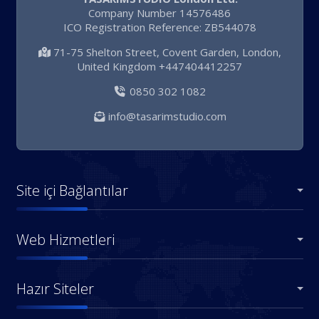
Company Number 14576486
ICO Registration Reference: ZB544078
71-75 Shelton Street, Covent Garden, London,
United Kingdom +447404412257
0850 302 1082
info@tasarimstudio.com
Site içi Bağlantılar
Web Hizmetleri
Hazır Siteler