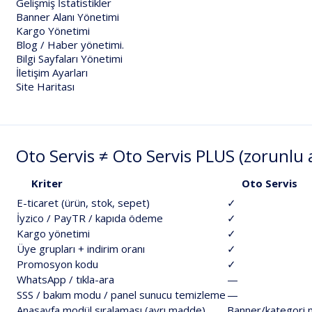
Gelişmiş İstatistikler
Banner Alanı Yönetimi
Kargo Yönetimi
Blog / Haber yönetimi.
Bilgi Sayfaları Yönetimi
İletişim Ayarları
Site Haritası
Oto
Servis
≠
Oto
Servis
PLUS
(zorunlu
Kriter
Oto
Servis
E-ticaret
(ürün,
stok,
sepet)
✓
İyzico
/
PayTR
/
kapıda
ödeme
✓
Kargo
yönetimi
✓
Üye
grupları
+
indirim
oranı
✓
Promosyon
kodu
✓
WhatsApp
/
tıkla-ara
—
SSS
/
bakım
modu
/
panel
sunucu
temizleme
—
Anasayfa
modül
sıralaması
(ayrı
madde)
Banner/kategori