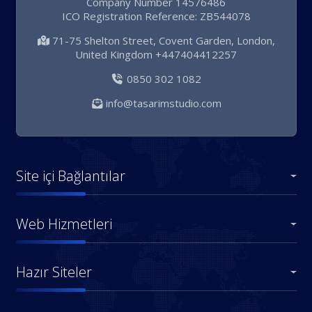
Company Number 14576486
ICO Registration Reference: ZB544078
71-75 Shelton Street, Covent Garden, London,
United Kingdom +447404412257
0850 302 1082
info@tasarimstudio.com
Site içi Bağlantılar
Web Hizmetleri
Hazır Siteler