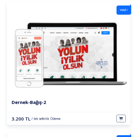
YENİ !
Dernek-Bağış-2
3.200 TL
/ tek seferlik Ödeme