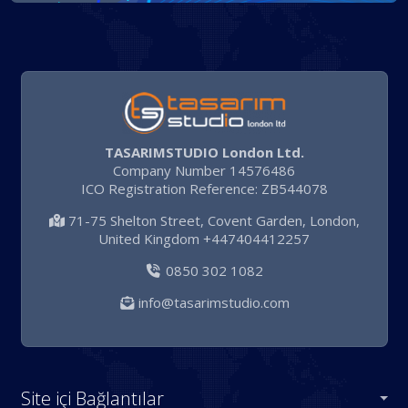
TASARIMSTUDIO London Ltd.
Company Number 14576486
ICO Registration Reference: ZB544078
71-75 Shelton Street, Covent Garden, London,
United Kingdom +447404412257
0850 302 1082
info@tasarimstudio.com
Site içi Bağlantılar