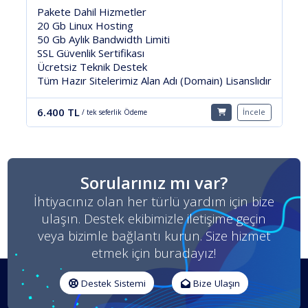
Pakete Dahil Hizmetler
500 Mb Linux Hosting
5 Gb Aylık Bandwidth Limiti
7/24 Ücretsiz Teknik Destek
Tüm Hazır Sitelerimiz Alan Adı (Domain) Lisanslıdır
lıdır
2.900 TL
İncele
/ tek seferlik Ödeme
cele
Sorularınız mı var?
İhtiyacınız olan her türlü yardım için bize
ulaşın. Destek ekibimizle iletişime geçin
veya bizimle bağlantı kurun. Size hizmet
etmek için buradayız!
Destek Sistemi
Bize Ulaşın