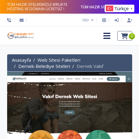
TÜM HAZIR SİTELERİMİZLE BİRLİKTE
TÜM HAZIR SİTELERİ İNCELE
Türkçe
HOSTİNG VE DOMAİN ÜCRETSİZ !
▼
TRY
0
Anasayfa
Web Sitesi Paketleri
Dernek-Belediye Siteleri
Dernek Vakıf