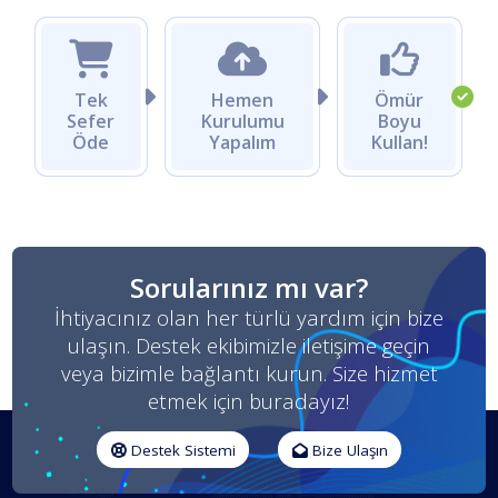
Tek
Hemen
Ömür
Sefer
Kurulumu
Boyu
Öde
Yapalım
Kullan!
Sorularınız mı var?
İhtiyacınız olan her türlü yardım için bize
ulaşın. Destek ekibimizle iletişime geçin
veya bizimle bağlantı kurun. Size hizmet
etmek için buradayız!
Destek Sistemi
Bize Ulaşın