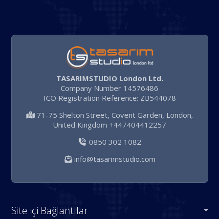
TASARIMSTUDIO London Ltd.
Company Number 14576486
ICO Registration Reference: ZB544078
71-75 Shelton Street, Covent Garden, London,
United Kingdom +447404412257
0850 302 1082
info@tasarimstudio.com
Site içi Bağlantılar