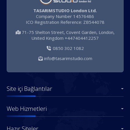
TASARIMSTUDIO London Ltd.
Company Number 14576486
ICO Registration Reference: ZB544078
71-75 Shelton Street, Covent Garden, London,
United Kingdom +447404412257
0850 302 1082
info@tasarimstudio.com
Site içi Bağlantılar
Web Hizmetleri
Hazır Siteler