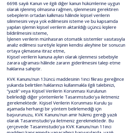
6698 sayılı Kanun ve ilgili diğer kanun hükümlerine uygun
olarak işlenmiş olmasına rağmen, işlenmesini gerektiren
sebeplerin ortadan kalkması hâlinde kişisel verilerin
silinmesini veya yok edilmesini isteme ve bu kapsamda
yapılan işlemin kişisel verilerin aktarıldığı üçüncü kişilere
bildirilmesini isteme,
İşlenen verilerin münhasıran otomatik sistemler vasıtasıyla
analiz edilmesi suretiyle kişinin kendisi aleyhine bir sonucun
ortaya çıkmasına itiraz etme,
Kişisel verilerin kanuna aykırı olarak işlenmesi sebebiyle
zarara uğraması hâlinde zararın giderilmesini talep etme
haklarına sahiptir.
KVK Kanunu’nun 13üncü maddesinin 1inci fıkrası gereğince
yukarıda belirtilen haklarınızı kullanmakla ilgili talebinizi,
“yazılı” veya Kişisel Verilerin Korunması Kurulunun
belirlediği diğer yöntemlerle Tasarımstudio’ya iletmeniz
gerekmektedir. Kişisel Verilerin Korunması Kurulu şu
aşamada herhangi bir yöntem belirlemediği için
başvurunuzu, KVK Kanunu’nun amir hükmü gereği yazılı
olarak Tasarımstudio’ya iletmeniz gerekmektedir. Bu
çerçevede Tasarımstudio’ya KVK Kanunu’nun 11inci
maddesi kapsamında yapacağınız başvurularda, yazılı