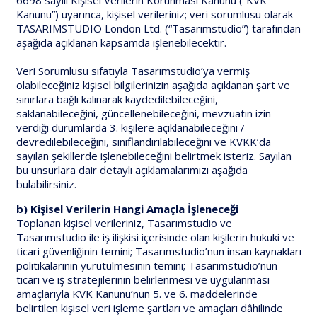
6698 sayılı Kişisel Verilerin Korunması Kanunu (“KVK
Kanunu”) uyarınca, kişisel verileriniz; veri sorumlusu olarak
TASARIMSTUDIO London Ltd. (“Tasarımstudio”) tarafından
aşağıda açıklanan kapsamda işlenebilecektir.
Veri Sorumlusu sıfatıyla Tasarımstudio’ya vermiş
olabileceğiniz kişisel bilgilerinizin aşağıda açıklanan şart ve
sınırlara bağlı kalınarak kaydedilebileceğini,
saklanabileceğini, güncellenebileceğini, mevzuatın izin
verdiği durumlarda 3. kişilere açıklanabileceğini /
devredilebileceğini, sınıflandırılabileceğini ve KVKK’da
sayılan şekillerde işlenebileceğini belirtmek isteriz. Sayılan
bu unsurlara dair detaylı açıklamalarımızı aşağıda
bulabilirsiniz.
b) Kişisel Verilerin Hangi Amaçla İşleneceği
Toplanan kişisel verileriniz, Tasarımstudio ve
Tasarımstudio ile iş ilişkisi içerisinde olan kişilerin hukuki ve
ticari güvenliğinin temini; Tasarımstudio’nun insan kaynakları
politikalarının yürütülmesinin temini; Tasarımstudio’nun
ticari ve iş stratejilerinin belirlenmesi ve uygulanması
amaçlarıyla KVK Kanunu’nun 5. ve 6. maddelerinde
belirtilen kişisel veri işleme şartları ve amaçları dâhilinde