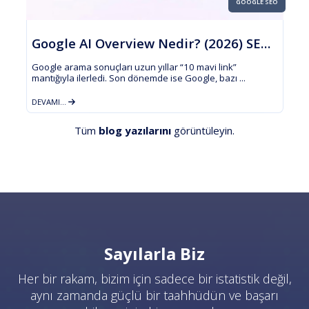
GOOGLE SEO
Google AI Overview Nedir? (2026) SEO’ya Etkileri, ...
Google arama sonuçları uzun yıllar “10 mavi link”
mantığıyla ilerledi. Son dönemde ise Google, bazı ...
DEVAMI...
Tüm
blog yazılarını
görüntüleyin.
Sayılarla Biz
Her bir rakam, bizim için sadece bir istatistik değil,
aynı zamanda güçlü bir taahhüdün ve başarı