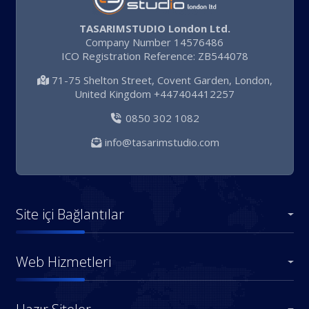
TASARIMSTUDIO London Ltd.
Company Number 14576486
ICO Registration Reference: ZB544078
71-75 Shelton Street, Covent Garden, London,
United Kingdom +447404412257
0850 302 1082
info@tasarimstudio.com
Site içi Bağlantılar
Web Hizmetleri