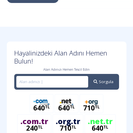
Hayalinizdeki Alan Adını Hemen
Bulun!
Alan Adınızı Hemen Tescil Edin
Sorgula
640
640
710
TL
TL
TL
.com.tr
.org.tr
.net.tr
240
710
640
TL
TL
TL