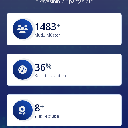
hikayesinin bir parçasıdır.
2472
Mutlu Müşteri
60
Kesintisiz Uptime
13
Yıllık Tecrübe