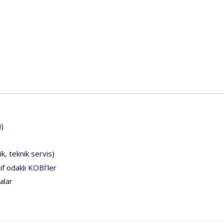
i)
ik,
teknik
servis)
if
odaklı
KOBİ’ler
alar