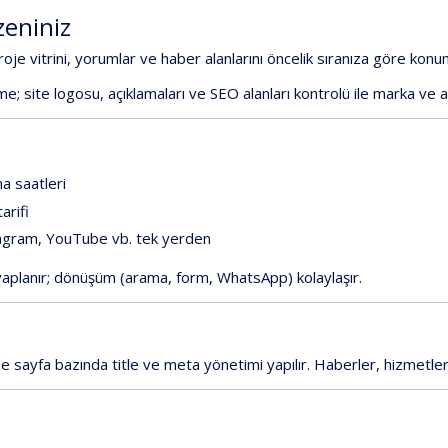
zeniniz
roje
vitrini,
yorumlar
ve
haber
alanlarını
öncelik
sıranıza
göre
konum
me;
site
logosu,
açıklamaları
ve
SEO
alanları
kontrolü
ile
marka
ve
ma
saatleri
tarifi
agram,
YouTube
vb.
tek
yerden
aplanır;
dönüşüm
(arama,
form,
WhatsApp)
kolaylaşır.
ile
sayfa
bazında
title
ve
meta
yönetimi
yapılır.
Haberler,
hizmetle