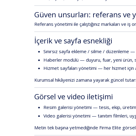
Güven
unsurları:
referans
ve
Referans
yönetimi
ile
çalıştığınız
markaları
ve
iş
or
İçerik
ve
sayfa
esnekliği
Sınırsız
sayfa
ekleme
/
silme
/
düzenleme
—
Haberler
modülü
—
duyuru,
fuar,
yeni
ürün,
Hizmet
sayfaları
yönetimi
—
her
hizmet
için
Kurumsal
hikâyenizi
zamana
yayarak
güncel
tutar
Görsel
ve
video
iletişimi
Resim
galerisi
yönetimi
—
tesis,
ekip,
üretim
Video
galerisi
yönetimi
—
tanıtım
filmleri,
uy
Metin
tek
başına
yetmediğinde
Firma
Elite
görsel