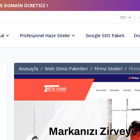
VE DOMAİN ÜCRETSİZ !
TRY
al
Profesyonel Hazır Siteler
Google SEO Paketi
Do
Anasayfa
Web Sitesi Paketleri
Firma Siteleri
Firma