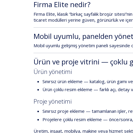
Firma
Elite
nedir?
Firma
Elite
,
klasik
“birkaç
sayfalık
broşür
sitesi”nin
ticaret
modülleri
yerine
güven,
görünürlük
ve
içer
Mobil
uyumlu,
panelden
yönet
Mobil
uyumlu
gelişmiş
yönetim
paneli
sayesinde
Ürün
ve
proje
vitrini
—
çoklu
g
Ürün
yönetimi
Sınırsız
ürün
ekleme
—
katalog,
ürün
gamı
ve
Ürün
çoklu
resim
ekleme
—
farklı
açı,
detay
Proje
yönetimi
Sınırsız
proje
ekleme
—
tamamlanan
işler,
re
Projelere
çoklu
resim
ekleme
—
önce/sonra
Üretim,
inşaat,
mobilya,
makine
veya
hizmet
sek