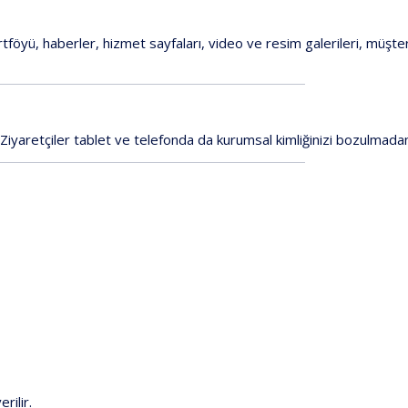
rtföyü,
haberler,
hizmet
sayfaları,
video
ve
resim
galerileri,
müşter
Ziyaretçiler
tablet
ve
telefonda
da
kurumsal
kimliğinizi
bozulmada
erilir.