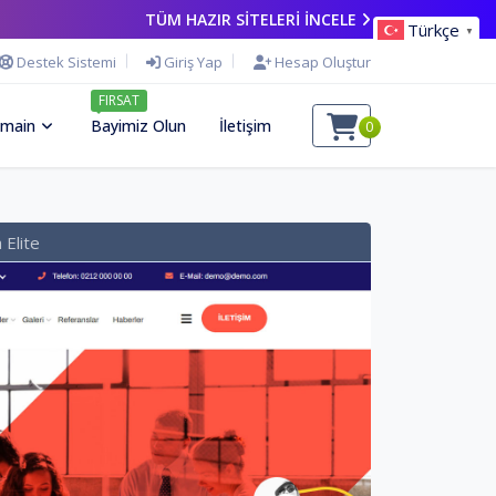
TÜM HAZIR SİTELERİ İNCELE
Türkçe
▼
Destek Sistemi
Giriş Yap
Hesap Oluştur
FIRSAT
main
Bayimiz Olun
İletişim
0
 Elite