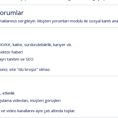
yorumlar
taklarınızı
sergileyin.
Müşteri
yorumları
modülü
ile
sosyal
kanıtı
an
KVKK,
kalite,
sürdürülebilirlik,
kariyer
vb.
sektör
haberi
ayrı
tanıtım
ve
SEO
sınız;
site
“ölü
broşür”
olmaz.
,
etkinlik
gulama
videoları,
müşteri
görüşleri
ve
video
kanallarını
aynı
çatı
altında
toplar.