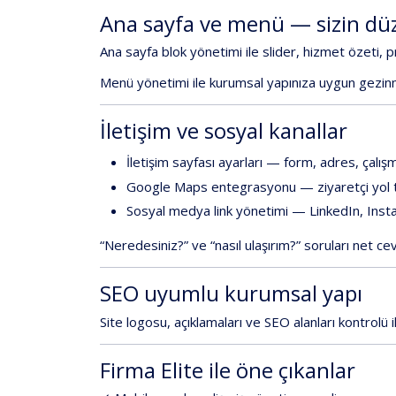
Ana
sayfa
ve
menü
—
sizin
dü
Ana
sayfa
blok
yönetimi
ile
slider,
hizmet
özeti,
p
Menü
yönetimi
ile
kurumsal
yapınıza
uygun
gezin
İletişim
ve
sosyal
kanallar
İletişim
sayfası
ayarları
—
form,
adres,
çalış
Google
Maps
entegrasyonu
—
ziyaretçi
yol
Sosyal
medya
link
yönetimi
—
LinkedIn,
Inst
“Neredesiniz?”
ve
“nasıl
ulaşırım?”
soruları
net
cev
SEO
uyumlu
kurumsal
yapı
Site
logosu,
açıklamaları
ve
SEO
alanları
kontrolü
Firma
Elite
ile
öne
çıkanlar