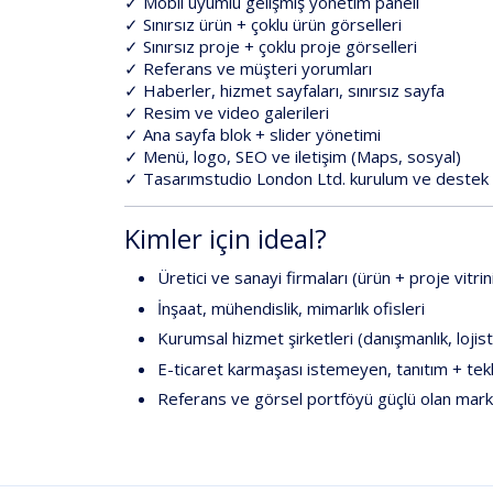
✓
Mobil
uyumlu
gelişmiş
yönetim
paneli
✓
Sınırsız
ürün
+
çoklu
ürün
görselleri
✓
Sınırsız
proje
+
çoklu
proje
görselleri
✓
Referans
ve
müşteri
yorumları
✓
Haberler,
hizmet
sayfaları,
sınırsız
sayfa
✓
Resim
ve
video
galerileri
✓
Ana
sayfa
blok
+
slider
yönetimi
✓
Menü,
logo,
SEO
ve
iletişim
(Maps,
sosyal)
✓
Tasarımstudio
London
Ltd.
kurulum
ve
destek
Kimler
için
ideal?
Üretici
ve
sanayi
firmaları
(ürün
+
proje
vitrin
İnşaat,
mühendislik,
mimarlık
ofisleri
Kurumsal
hizmet
şirketleri
(danışmanlık,
lojist
E-ticaret
karmaşası
istemeyen,
tanıtım
+
tekl
Referans
ve
görsel
portföyü
güçlü
olan
mark