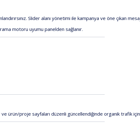
landırırsınız.
Slider
alanı
yönetimi
ile
kampanya
ve
öne
çıkan
mesaj
arama
motoru
uyumu
panelden
sağlanır.
r
ve
ürün/proje
sayfaları
düzenli
güncellendiğinde
organik
trafik
içi