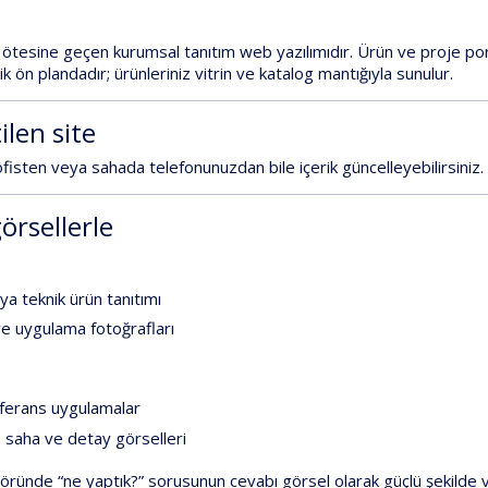
ötesine
geçen
kurumsal
tanıtım
web
yazılımı
dır.
Ürün
ve
proje
po
ik
ön
plandadır;
ürünleriniz
vitrin
ve
katalog
mantığıyla
sunulur.
ilen
site
ofisten
veya
sahada
telefonunuzdan
bile
içerik
güncelleyebilirsiniz.
örsellerle
ya
teknik
ürün
tanıtımı
ve
uygulama
fotoğrafları
ferans
uygulamalar
,
saha
ve
detay
görselleri
töründe
“ne
yaptık?”
sorusunun
cevabı
görsel
olarak
güçlü
şekilde
v