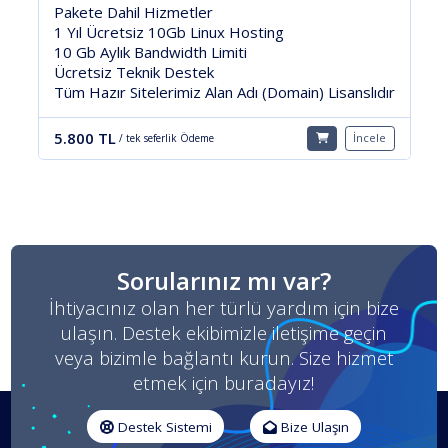
%100 Açık Kaynak.
Pakete Dahil Hizmetler:
5 GB Linux Hosting.
10 Gb Aylık Bandwidth Limiti.
) Lisanslıdır
7/24 Ücretsiz Teknik Destek.
Sınırsız Domainde Kullanılabilirsiniz.
Satışını Yapabilirsiniz.
İncele
11.000 TL
/ tek seferlik Ödeme
Sorularınız mı var?
İhtiyacınız olan her türlü yardım için bize
ulaşın. Destek ekibimizle iletişime geçin
veya bizimle bağlantı kurun. Size hizmet
etmek için buradayız!
Destek Sistemi
Bize Ulaşın