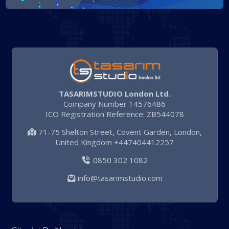
TASARIMSTUDIO London Ltd.
Company Number 14576486
ICO Registration Reference: ZB544078
71-75 Shelton Street, Covent Garden, London,
United Kingdom +447404412257
0850 302 1082
info@tasarimstudio.com