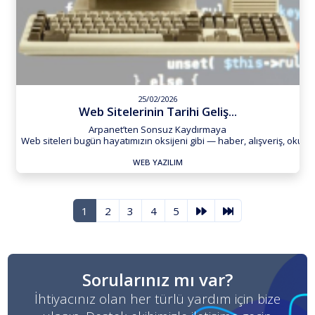
25/02/2026
Web Sitelerinin Tarihi Geliş...
Arpanet’ten Sonsuz Kaydırmaya
Web siteleri bugün hayatımızın oksijeni gibi — haber, alışveriş, okul, e
WEB YAZILIM
1
2
3
4
5
Sorularınız mı var?
İhtiyacınız olan her türlü yardım için bize