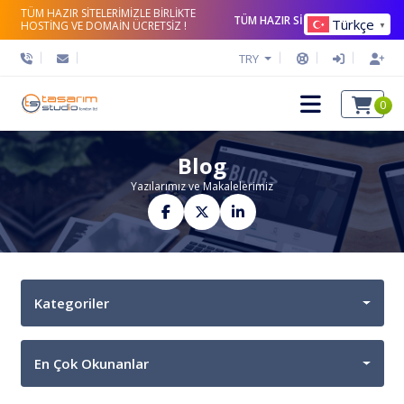
TÜM HAZIR SİTELERİMİZLE BİRLİKTE
TÜM HAZIR SİTELERİ İNCELE
Türkçe
HOSTİNG VE DOMAİN ÜCRETSİZ !
▼
TRY
0
Blog
Yazılarımız ve Makalelerimiz
Kategoriler
En Çok Okunanlar