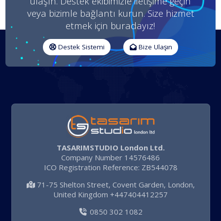
ulaşın. Destek ekibimizle iletişime geçin
veya bizimle bağlantı kurun. Size hizmet
etmek için buradayız!
Destek Sistemi
Bize Ulaşın
TASARIMSTUDIO London Ltd.
Company Number 14576486
ICO Registration Reference: ZB544078
71-75 Shelton Street, Covent Garden, London,
United Kingdom +447404412257
0850 302 1082