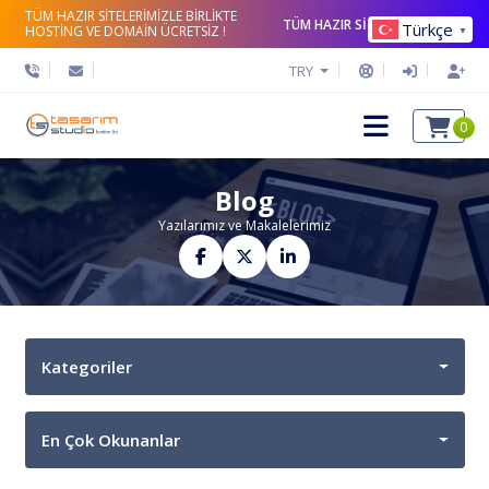
TÜM HAZIR SİTELERİMİZLE BİRLİKTE
TÜM HAZIR SİTELERİ İNCELE
Türkçe
HOSTİNG VE DOMAİN ÜCRETSİZ !
▼
TRY
0
Blog
Yazılarımız ve Makalelerimiz
Kategoriler
En Çok Okunanlar