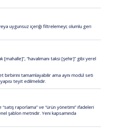
eya uygunsuz içeriği filtrelemeyi; olumlu geri
k [mahalle]”, “havalimanı taksi [şehir]” gibi yerel
et birbirini tamamlayabilir ama
aynı modül seti
apısı teyit edilmelidir.
 “satış raporlama” ve “ürün yönetimi” ifadeleri
enel şablon metnidir.
Yeni
kapsamında