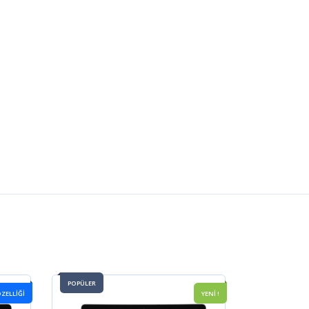
POPÜLER
ÖZELLIĞI
YENİ !