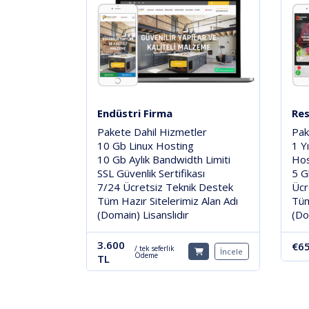
Endüstri Firma
Res
Pakete Dahil Hizmetler
Pak
10 Gb Linux Hosting
1 Y
10 Gb Aylık Bandwidth Limiti
Hos
SSL Güvenlik Sertifikası
5 G
7/24 Ücretsiz Teknik Destek
Ücr
Tüm Hazır Sitelerimiz Alan Adı
Tüm
(Domain) Lisanslıdır
(Do
3.600
€65
/ tek seferlik
İncele
Ödeme
TL