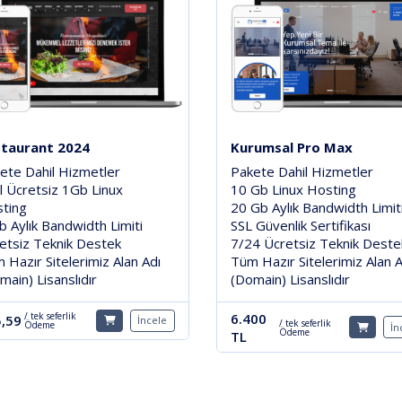
taurant 2024
Kurumsal Pro Max
ete Dahil Hizmetler
Pakete Dahil Hizmetler
ıl Ücretsiz 1Gb Linux
10 Gb Linux Hosting
ting
20 Gb Aylık Bandwidth Limit
b Aylık Bandwidth Limiti
SSL Güvenlik Sertifikası
etsiz Teknik Destek
7/24 Ücretsiz Teknik Deste
 Hazır Sitelerimiz Alan Adı
Tüm Hazır Sitelerimiz Alan A
main) Lisanslıdır
(Domain) Lisanslıdır
6.400
/ tek seferlik
,59
İncele
/ tek seferlik
Ödeme
İn
Ödeme
TL