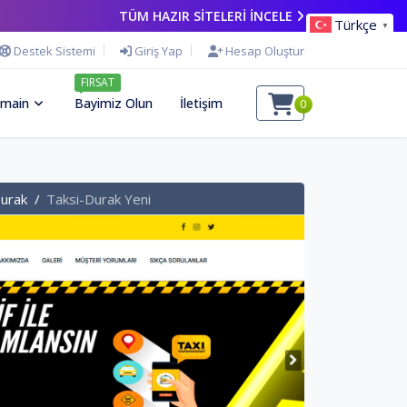
TÜM HAZIR SİTELERİ İNCELE
Türkçe
▼
Destek Sistemi
Giriş Yap
Hesap Oluştur
FIRSAT
main
Bayimiz Olun
İletişim
0
Durak
Taksi-Durak Yeni