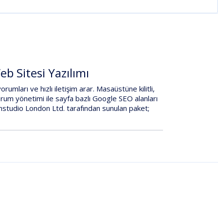
b Sitesi Yazılımı
yorumları
ve
hızlı iletişim
arar. Masaüstüne kilitli,
rum yönetimi
ile
sayfa bazlı Google SEO
alanları
mstudio London Ltd.
tarafından sunulan paket;