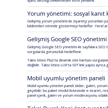
ajans desteği beklemeden vitrin yenilenir.
Yorum yönetimi: sosyal kanıt 
Gelişmiş yorum yönetimi
ile ziyaretçi yorumları 
bildirimleri vitrinde göstermeyi hedefler. Yerel
Gelişmiş Google SEO yönetimi
Gelişmiş Google SEO yönetimi
ile sayfalara
SEO t
sorgularda görünürlük hedeflenir.
Taksi Sitesi Plus
’ta
dinamik site haritası
vurgulanı
değildir
.
Taksi Sitesi LUX
’ta
SEF link yapısı
ayrıca g
Mobil uyumlu yönetim paneli
Mobil uyumlu yönetim paneli
slider, galeri, yorum
geçebilir;
bu paket modül listesinde e-ticaret, r
panel
içerik, galeri ve yorum moderasyonu
odaklı