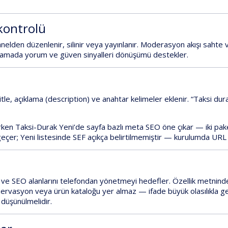
kontrolü
panelden
düzenlenir, silinir veya yayınlanır
. Moderasyon akışı sahte v
 aramada
yorum ve güven sinyalleri
dönüşümü destekler.
itle
,
açıklama (description)
ve
anahtar kelimeler
eklenir. “Taksi dura
rken
Taksi-Durak Yeni
’de
sayfa bazlı meta SEO
öne çıkar — iki pak
eçer; Yeni listesinde SEF açıkça belirtilmemiştir — kurulumda URL y
 ve SEO alanlarını telefondan yönetmeyi hedefler. Özellik metninde
ezervasyon veya ürün kataloğu yer almaz
— ifade büyük olasılıkla g
 düşünülmelidir.