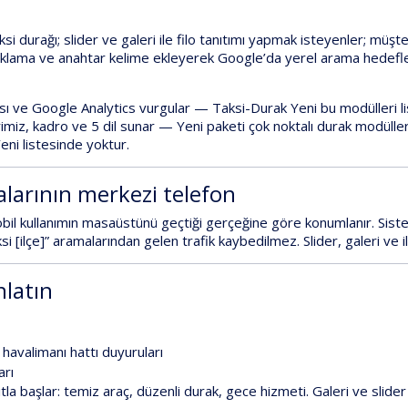
aksi durağı;
slider ve galeri
ile filo tanıtımı yapmak isteyenler;
müşter
çıklama ve anahtar kelime
ekleyerek Google’da yerel arama hedefle
ası ve Google Analytics
vurgular —
Taksi-Durak Yeni
bu modülleri l
rimiz, kadro ve 5 dil
sunar —
Yeni
paketi
çok noktalı durak modüller
eni
listesinde yoktur.
larının merkezi telefon
il kullanımın masaüstünü geçtiği gerçeğine göre konumlanır. Sist
si [ilçe]” aramalarından gelen trafik kaybedilmez. Slider, galeri ve il
nlatın
havalimanı hattı duyuruları
arı
tla
başlar: temiz araç, düzenli durak, gece hizmeti. Galeri ve slide