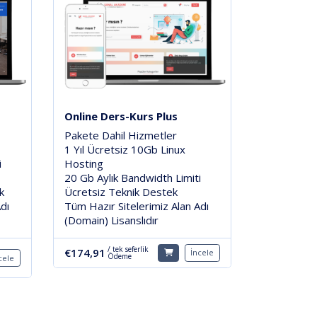
Online Ders-Kurs Plus
Pakete Dahil Hizmetler
1 Yıl Ücretsiz 10Gb Linux
i
Hosting
20 Gb Aylık Bandwidth Limiti
k
Ücretsiz Teknik Destek
dı
Tüm Hazır Sitelerimiz Alan Adı
(Domain) Lisanslıdır
/ tek seferlik
€174,91
İncele
Ödeme
cele