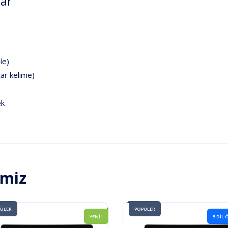
lar
le)
tar kelime)
ek
imiz
ÜLER
POPÜLER
YENİ !
5 DIL 