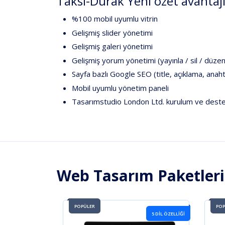
Taksi-Durak Yeni özet avantaj
%100 mobil uyumlu vitrin
Gelişmiş slider yönetimi
Gelişmiş galeri yönetimi
Gelişmiş yorum yönetimi (yayınla / sil / düzen
Sayfa bazlı Google SEO (title, açıklama, anah
Mobil uyumlu yönetim paneli
Tasarımstudio London Ltd.
kurulum ve dest
Web Tasarım Paketler
POPÜLER
POP
5 DIL ÖZELLIĞI