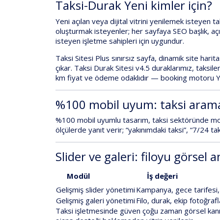
Taksi-Durak Yeni kimler için?
Yeni açılan veya dijital vitrini yenilemek isteyen t
oluşturmak isteyenler; her sayfaya
SEO başlık, a
isteyen işletme sahipleri için uygundur.
Taksi Sitesi Plus
sınırsız sayfa, dinamik site harit
çıkar.
Taksi Durak Sitesi v4.5
duraklarımız, taksile
km fiyat ve ödeme
odaklıdır — booking motoru
Y
%100 mobil uyum: taksi arama
%100 mobil uyumlu
tasarım, taksi sektöründe mob
ölçülerde yanıt verir; “yakınımdaki taksi”, “7/24 tak
Slider ve galeri: filoyu görsel a
Modül
İş değeri
Gelişmiş slider yönetimi
Kampanya, gece tarifesi, 
Gelişmiş galeri yönetimi
Filo, durak, ekip fotoğrafl
Taksi işletmesinde güven çoğu zaman
görsel kanı