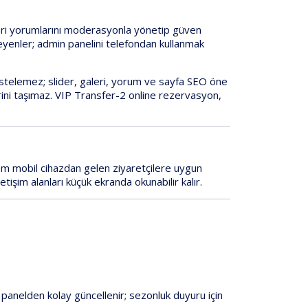
i yorumlarını
moderasyonla yönetip güven
yenler; admin panelini
telefondan
kullanmak
istelemez;
slider, galeri, yorum ve sayfa SEO
öne
ini
taşımaz.
VIP Transfer-2
online rezervasyon,
em mobil cihazdan gelen ziyaretçilere uygun
etişim alanları küçük ekranda okunabilir kalır.
r panelden kolay güncellenir; sezonluk duyuru için