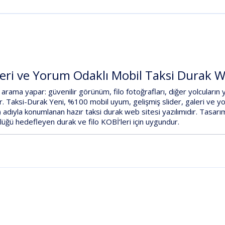
eri ve Yorum Odaklı Mobil Taksi Durak We
n arama yapar:
güvenilir görünüm
,
filo fotoğrafları
,
diğer yolcuların 
r.
Taksi-Durak Yeni
,
%100 mobil uyum
,
gelişmiş slider
,
galeri
ve
yo
)
adıyla konumlanan hazır
taksi durak web sitesi
yazılımıdır.
Tasarı
lüğü hedefleyen durak ve filo KOBİ’leri için uygundur.