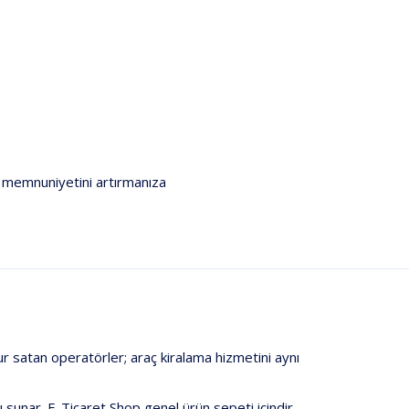
ri memnuniyetini artırmanıza
ur
satan operatörler;
araç kiralama
hizmetini aynı
ı sunar.
E-Ticaret Shop
genel ürün sepeti içindir