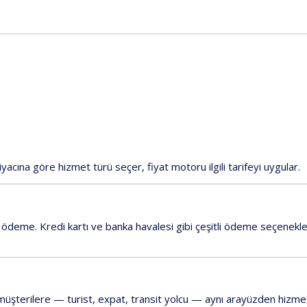
acına göre hizmet türü seçer, fiyat motoru ilgili tarifeyi uygular.
ne ödeme.
Kredi kartı
ve
banka havalesi
gibi çeşitli ödeme seçenekleri
müşterilere — turist, expat, transit yolcu — aynı arayüzden hizmet ve