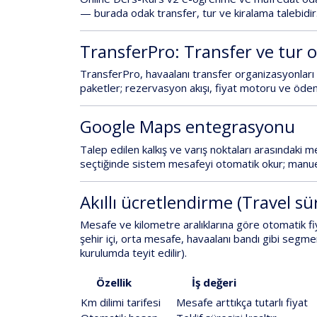
— burada odak
transfer, tur ve kiralama talebi
dir
TransferPro: Transfer ve tur 
TransferPro
, havaalanı transfer organizasyonları 
paketler; rezervasyon akışı, fiyat motoru ve öde
Google Maps entegrasyonu
Talep edilen
kalkış ve varış noktaları
arasındaki m
seçtiğinde sistem mesafeyi otomatik okur; manuel k
Akıllı ücretlendirme (Travel s
Mesafe ve
kilometre aralıklarına
göre
otomatik f
şehir içi, orta mesafe, havaalanı bandı gibi segmen
kurulumda teyit edilir).
Özellik
İş değeri
Km dilimi tarifesi
Mesafe arttıkça tutarlı fiyat