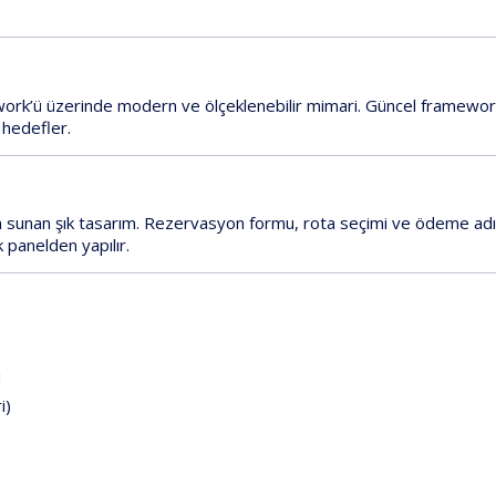
rk’ü üzerinde modern ve ölçeklenebilir mimari. Güncel framework 
 hedefler.
ım sunan şık tasarım. Rezervasyon formu, rota seçimi ve ödeme adı
k panelden yapılır.
u
i)