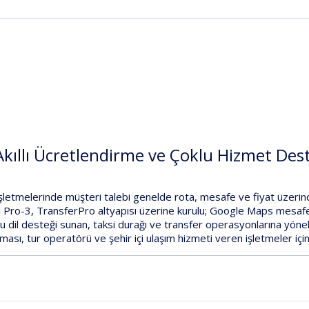
kıllı Ücretlendirme ve Çoklu Hizmet Dest
a işletmelerinde müşteri talebi genelde
rota, mesafe ve fiyat
üzerind
l Pro-3
,
TransferPro
altyapısı üzerine kurulu;
Google Maps mesafe
u dil
desteği sunan, taksi durağı ve transfer operasyonlarına yönel
ması, tur operatörü ve şehir içi ulaşım hizmeti veren işletmeler içi