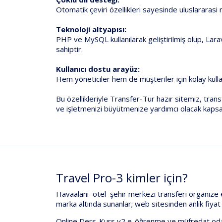
Otomatik çeviri özellikleri sayesinde uluslararasi 
Teknoloji altyapısı:
PHP ve MySQL kullanılarak geliştirilmiş olup, Lar
sahiptir.
Kullanıcı dostu arayüz:
Hem yöneticiler hem de müşteriler için kolay kull
Bu özellikleriyle Transfer-Tur hazır sitemiz, tran
ve işletmenizi büyütmenize yardımcı olacak kapsa
Travel Pro-3 kimler için?
Havaalanı–otel–şehir merkezi transferi organize 
marka altında sunanlar; web sitesinden
anlık fiy
Online Ders-Kurs v2
e-öğrenme ve müfredat oda