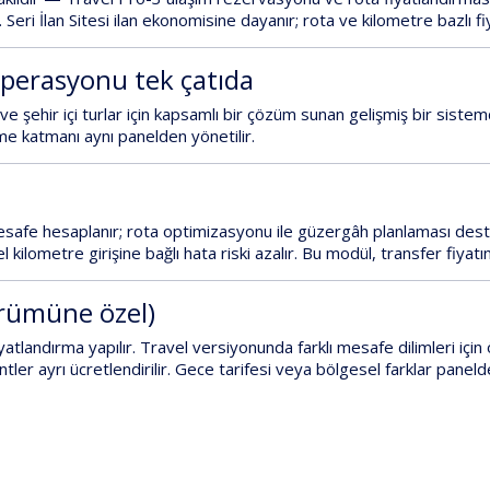
.
Seri İlan Sitesi
ilan ekonomisine dayanır; rota ve kilometre bazlı 
operasyonu tek çatıda
ve şehir içi turlar için kapsamlı bir çözüm sunan gelişmiş bir sistem
me katmanı aynı panelden yönetilir.
esafe hesaplanır;
rota optimizasyonu
ile güzergâh planlaması dest
ilometre girişine bağlı hata riski azalır. Bu modül, transfer fiyatı
ürümüne özel)
iyatlandırma
yapılır.
Travel versiyonunda
farklı mesafe dilimleri için
tler ayrı ücretlendirilir. Gece tarifesi veya bölgesel farklar paneld