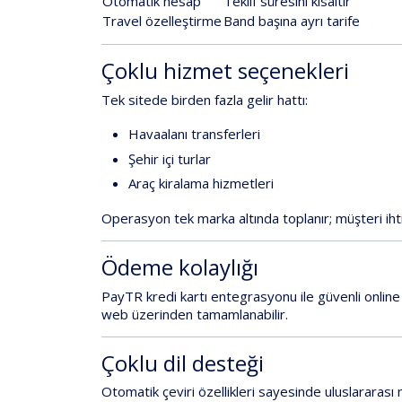
Otomatik hesap
Teklif süresini kısaltır
Travel özelleştirme
Band başına ayrı tarife
Çoklu hizmet seçenekleri
Tek sitede birden fazla gelir hattı:
Havaalanı transferleri
Şehir içi turlar
Araç kiralama
hizmetleri
Operasyon tek marka altında toplanır; müşteri ihtiy
Ödeme kolaylığı
PayTR kredi kartı entegrasyonu
ile güvenli onli
web üzerinden tamamlanabilir.
Çoklu dil desteği
Otomatik çeviri
özellikleri sayesinde uluslararası 