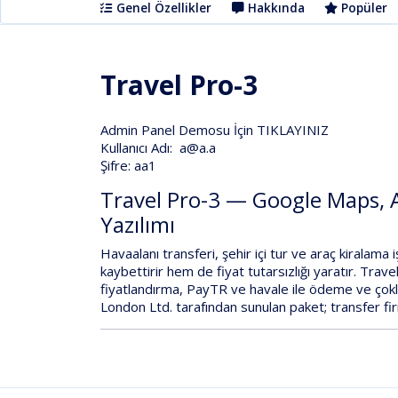
Genel Özellikler
Hakkında
Popüler
Travel Pro-3
Admin Panel Demosu İçin
TIKLAYINIZ
Kullanıcı Adı: a@a.a
Şifre: aa1
Travel Pro-3 — Google Maps, A
Yazılımı
Havaalanı transferi, şehir içi tur ve araç kiralam
kaybettirir hem de fiyat tutarsızlığı yaratır.
Trave
fiyatlandırma
,
PayTR ve havale
ile ödeme ve
çokl
London Ltd.
tarafından sunulan paket; transfer fir