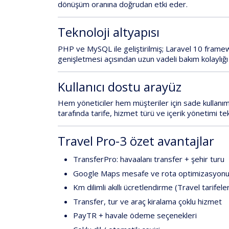
dönüşüm oranına doğrudan etki eder.
Teknoloji altyapısı
PHP
ve
MySQL
ile geliştirilmiş;
Laravel 10
framewo
genişletmesi açısından uzun vadeli bakım kolaylığı
Kullanıcı dostu arayüz
Hem
yöneticiler
hem
müşteriler
için sade kullan
tarafında tarife, hizmet türü ve içerik yönetimi te
Travel Pro-3 özet avantajlar
TransferPro: havaalanı transfer + şehir turu
Google Maps mesafe ve rota optimizasyon
Km dilimli akıllı ücretlendirme (Travel tarifeler
Transfer, tur ve araç kiralama çoklu hizmet
PayTR + havale ödeme seçenekleri