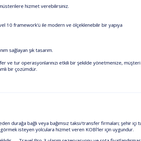
müsterilere hizmet verebilirsiniz.
avel 10 framework'ü ile modern ve ölçeklenebilir bir yapıya
anım sağlayan şık tasarım.
sfer ve tur operasyonlarınızı etkili bir şekilde yönetmenize, müşte
mlı bir çozümdür.
eden durağa bağlı veya bağımsız taksi/transfer firmaları;
şehir içi t
at görmek
isteyen yolculara hizmet veren KOBİ’ler için uygundur.
klıdır —
Travel Pro-3
ulaşım rezervasyonu ve rota fiyatlandırmas