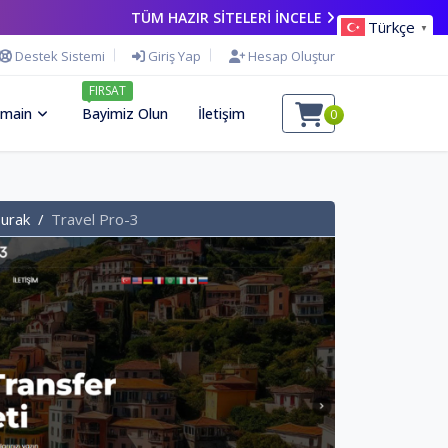
TÜM HAZIR SİTELERİ İNCELE
Türkçe
▼
Destek Sistemi
Giriş Yap
Hesap Oluştur
FIRSAT
main
Bayimiz Olun
İletişim
0
Durak
Travel Pro-3