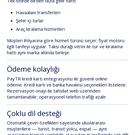
Tek sitede birden fazla gelir hattı:
Havaalanı transferleri
Şehir içi turlar
Araç kiralama
hizmetleri
Müşteri ihtiyacına göre hizmet türünü seçer; fiyat motoru
ilgili tarifeyi uygular. Taksi durağı vitrini ile tur ve kiralama
hattı
aynı marka
altında birleşir.
Ödeme kolaylığı
PayTR kredi kartı entegrasyonu
ile güvenli online
ödeme.
Kredi kartı
ve
banka havalesi
seçenekleri listelenir.
Rezervasyon onayı ile tahsilat web üzerinden
tamamlanabilir; operasyonel telefon trafiği azalır.
Çoklu dil desteği
Otomatik çeviri
özellikleri sayesinde uluslararası
müşterilere — turist, transit yolcu, expat — aynı
arayüzden hizmet verilebilir. Havaalanı transferinde çok dilli