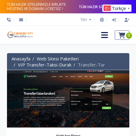
TÜM HAZIR SİTELERİMİZLE BİRLİKTE
TÜM HAZIR SİTELERİ İNCELE
Türkçe
HOSTİNG VE DOMAİN ÜCRETSİZ !
▼
TRY
0
Anasayfa
Web Sitesi Paketleri
VIP Transfer-Taksi-Durak
Transfer-Tur