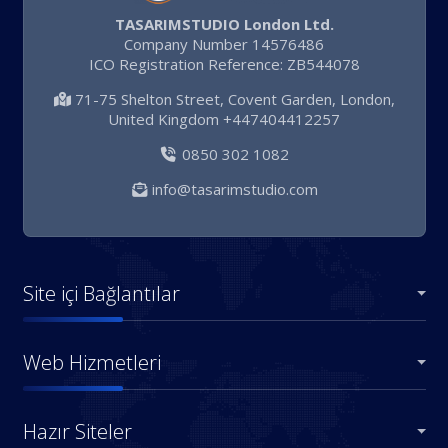
TASARIMSTUDIO London Ltd.
Company Number 14576486
ICO Registration Reference: ZB544078
71-75 Shelton Street, Covent Garden, London,
United Kingdom +447404412257
0850 302 1082
info@tasarimstudio.com
Site içi Bağlantılar
Web Hizmetleri
Hazır Siteler