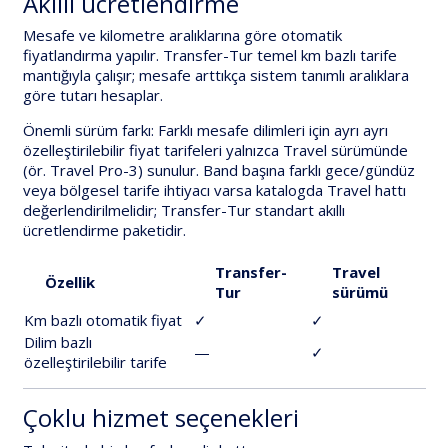
Akıllı ücretlendirme
Mesafe ve
kilometre aralıklarına
göre
otomatik
fiyatlandırma
yapılır.
Transfer-Tur
temel km bazlı tarife
mantığıyla çalışır; mesafe arttıkça sistem tanımlı aralıklara
göre tutarı hesaplar.
Önemli sürüm farkı:
Farklı mesafe dilimleri için
ayrı ayrı
özelleştirilebilir fiyat tarifeleri
yalnızca
Travel
sürümünde
(ör. Travel Pro-3) sunulur. Band başına farklı gece/gündüz
veya bölgesel tarife ihtiyacı varsa katalogda
Travel
hattı
değerlendirilmelidir;
Transfer-Tur
standart akıllı
ücretlendirme paketidir.
Transfer-
Travel
Özellik
Tur
sürümü
Km bazlı otomatik fiyat
✓
✓
Dilim bazlı
—
✓
özelleştirilebilir tarife
Çoklu hizmet seçenekleri