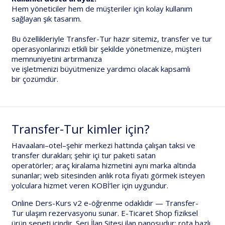
Hem yöneticiler hem de müşteriler için kolay kullanım
sağlayan şık tasarım.
Bu özellikleriyle Transfer-Tur hazır sitemiz, transfer ve tur
operasyonlarınızı etkili bir şekilde yönetmenize, müşteri
memnuniyetini artırmanıza
ve işletmenizi büyütmenize yardımcı olacak kapsamlı
bir çozümdür.
Transfer-Tur kimler için?
Havaalanı–otel–şehir merkezi hattında çalışan taksi ve
transfer durakları;
şehir içi tur
paketi satan
operatörler;
araç kiralama
hizmetini aynı marka altında
sunanlar; web sitesinden
anlık rota fiyatı
görmek isteyen
yolculara hizmet veren KOBİ’ler için uygundur.
Online Ders-Kurs v2
e-öğrenme odaklıdır —
Transfer-
Tur
ulaşım rezervasyonu sunar.
E-Ticaret Shop
fiziksel
ürün sepeti içindir.
Seri İlan Sitesi
ilan panosudur; rota bazlı