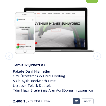
YENİ !
Eticaret Pro v2
%100 Açık Kaynak.
Pakete Dahil Hizmetler:
5 GB Linux Hosting.
10 Gb Aylık Bandwidth Limiti.
lıdır
7/24 Ücretsiz Teknik Destek.
Sınırsız Domainde Kullanılabilirsiniz.
Satışını Yapabilirsiniz.
cele