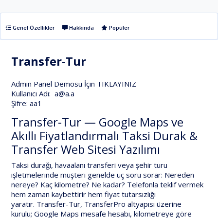
Genel Özellikler
Hakkında
Popüler
Transfer-Tur
Admin Panel Demosu İçin
TIKLAYINIZ
Kullanıcı Adı: a@a.a
Şifre: aa1
Transfer-Tur — Google Maps ve
Akıllı Fiyatlandırmalı Taksi Durak &
Transfer Web Sitesi Yazılımı
Taksi durağı, havaalanı transferi veya şehir turu
işletmelerinde müşteri genelde üç soru sorar:
Nereden
nereye? Kaç kilometre? Ne kadar?
Telefonla teklif vermek
hem zaman kaybettirir hem fiyat tutarsızlığı
yaratır.
Transfer-Tur
,
TransferPro
altyapısı üzerine
kurulu;
Google Maps mesafe hesabı
,
kilometreye göre