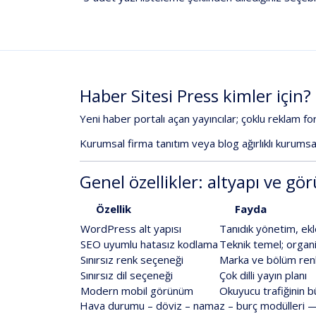
Haber
Sitesi
Press
kimler
için?
Yeni
haber
portalı
açan
yayıncılar;
çoklu
reklam
fo
Kurumsal
firma
tanıtım
veya
blog
ağırlıklı
kurumsa
Genel
özellikler:
altyapı
ve
gö
Özellik
Fayda
WordPress
alt
yapısı
Tanıdık
yönetim,
ekl
SEO
uyumlu
hatasız
kodlama
Teknik
temel;
organ
Sınırsız
renk
seçeneği
Marka
ve
bölüm
ren
Sınırsız
dil
seçeneği
Çok
dilli
yayın
planı
Modern
mobil
görünüm
Okuyucu
trafiğinin
b
Hava
durumu
–
döviz
–
namaz
–
burç
modülleri