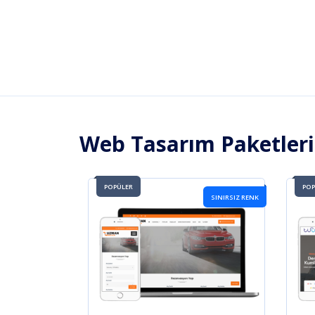
Web Tasarım Paketler
POPÜLER
POP
SINIRSIZ RENK