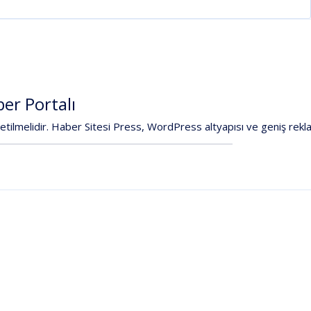
ber
Portalı
etilmelidir.
Haber
Sitesi
Press
,
WordPress
altyapısı
ve
geniş
rekl