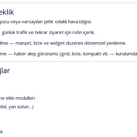
eklik
yucu
veya
varsayılan
şehir
odaklı
hava
bilgisi.
—
günlük
trafik
ve
tekrar
ziyaret
için
rutin
içerik.
ilme
—
manşet,
liste
ve
widget
düzenini
dönemsel
yenileme.
lme
—
haber
akışı
görünümü
(grid,
liste,
kompakt
vb.
—
kurulumda
lar
ene
ekle
modülleri
bil,
yan
sütun…)
ek