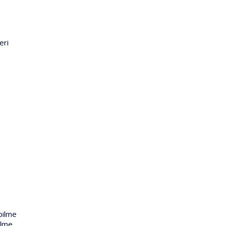
eri
bilme
ilme