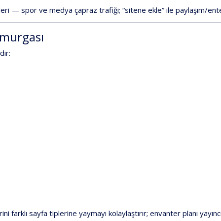
eri
—
spor
ve
medya
çapraz
trafiği;
“sitene
ekle”
ile
paylaşım/en
murgası
dir
:
rini
farklı
sayfa
tiplerine
yaymayı
kolaylaştırır;
envanter
planı
yayınc