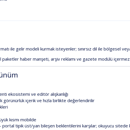
rmatı
ile
gelir
modeli
kurmak
isteyenler;
sınırsız
dil
ile
bölgesel
vey
l
paketler
haber
manşeti,
arşiv
reklamı
ve
gazete
modülü
içermez
rünüm
enti
ekosistemi
ve
editör
alışkanlığı
ik
görünürlük
içerik
ve
hızla
birlikte
değerlendirilir
kleri
üyük
kısmı
mobilde
—
portal
tipik
üst/yan
bileşen
beklentilerini
karşılar;
okuyucu
sitede