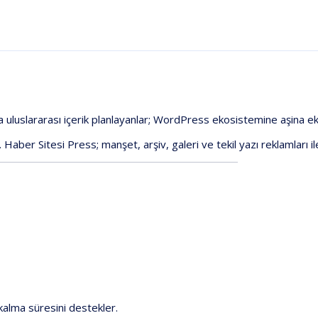
a
uluslararası
içerik
planlayanlar;
WordPress
ekosistemine
aşina
ek
.
Haber
Sitesi
Press
;
manşet,
arşiv,
galeri
ve
tekil
yazı
reklamları
i
kalma
süresini
destekler.