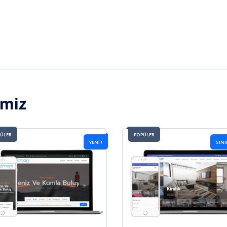
imiz
ÜLER
POPÜLER
YENİ !
SINI