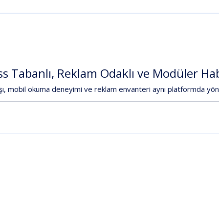
ss
Tabanlı,
Reklam
Odaklı
ve
Modüler
Ha
şı,
mobil
okuma
deneyimi
ve
reklam
envanteri
aynı
platformda
yön