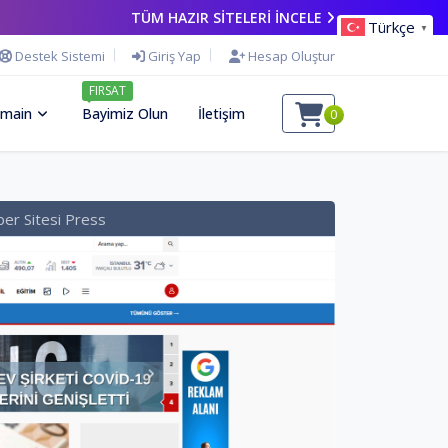
TÜM HAZIR SİTELERİ İNCELE
Türkçe
▼
Destek Sistemi
Giriş Yap
Hesap Oluştur
FIRSAT
main
Bayimiz Olun
İletişim
0
er Sitesi Press