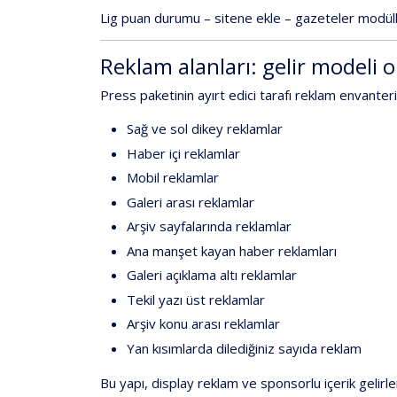
Lig
puan
durumu
–
sitene
ekle
–
gazeteler
modüll
Reklam
alanları:
gelir
modeli
o
Press
paketinin
ayırt
edici
tarafı
reklam
envanteri
Sağ
ve
sol
dikey
reklamlar
Haber
içi
reklamlar
Mobil
reklamlar
Galeri
arası
reklamlar
Arşiv
sayfalarında
reklamlar
Ana
manşet
kayan
haber
reklamları
Galeri
açıklama
altı
reklamlar
Tekil
yazı
üst
reklamlar
Arşiv
konu
arası
reklamlar
Yan
kısımlarda
dilediğiniz
sayıda
reklam
Bu
yapı,
display
reklam
ve
sponsorlu
içerik
gelirle