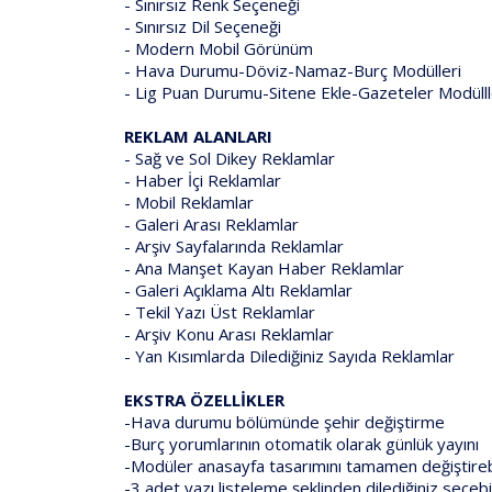
- Sınırsız Renk Seçeneği
- Sınırsız Dil Seçeneği
- Modern Mobil Görünüm
- Hava Durumu-Döviz-Namaz-Burç Modülleri
- Lig Puan Durumu-Sitene Ekle-Gazeteler Modülll
REKLAM ALANLARI
- Sağ ve Sol Dikey Reklamlar
- Haber İçi Reklamlar
- Mobil Reklamlar
- Galeri Arası Reklamlar
- Arşiv Sayfalarında Reklamlar
- Ana Manşet Kayan Haber Reklamlar
- Galeri Açıklama Altı Reklamlar
- Tekil Yazı Üst Reklamlar
- Arşiv Konu Arası Reklamlar
- Yan Kısımlarda Dilediğiniz Sayıda Reklamlar
EKSTRA ÖZELLİKLER
-Hava durumu bölümünde şehir değiştirme
-Burç yorumlarının otomatik olarak günlük yayını
-Modüler anasayfa tasarımını tamamen değiştire
-3 adet yazı listeleme şeklinden dilediğiniz seçeb