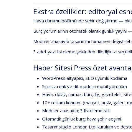
Ekstra
özellikler:
editoryal
esn
Hava
durumu
bölümünde
şehir
değiştirme
—
oku
Burç
yorumlarının
otomatik
olarak
günlük
yayını
Modüler
anasayfa
tasarımını
tamamen
değiştireb
3
adet
yazı
listeleme
şeklinden
dilediğinizi
seçebi
Haber
Sitesi
Press
özet
avantaj
WordPress
altyapısı,
SEO
uyumlu
kodlama
Sınırsız
renk
ve
dil;
modern
mobil
görünüm
Hava,
döviz,
namaz,
burç;
lig,
gazeteler,
sit
10+
reklam
konumu
(manşet,
arşiv,
galeri,
mo
Modüler
anasayfa;
3
listeleme
stili
Otomatik
günlük
burç;
hava
şehir
seçimi
Tasarımstudio
London
Ltd.
kurulum
ve
dest