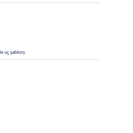
ki
üç
şablon).