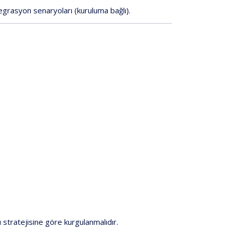
tegrasyon
senaryoları
(kuruluma
bağlı).
ı
stratejisine
göre
kurgulanmalıdır.