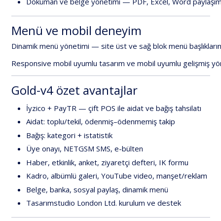
Döküman
ve
belge
yönetimi
—
PDF,
Excel,
Word
paylaşım
Menü
ve
mobil
deneyim
Dinamik
menü
yönetimi
—
site
üst
ve
sağ
blok
menü
başlıkların
Responsive
mobil
uyumlu
tasarım
ve
mobil
uyumlu
gelişmiş
yö
Gold-v4
özet
avantajlar
İyzico
+
PayTR
—
çift
POS
ile
aidat
ve
bağış
tahsilatı
Aidat:
toplu/tekil,
ödenmiş–ödenmemiş
takip
Bağış:
kategori
+
istatistik
Üye
onayı,
NETGSM
SMS,
e-bülten
Haber,
etkinlik,
anket,
ziyaretçi
defteri,
IK
formu
Kadro,
albümlü
galeri,
YouTube
video,
manşet/reklam
Belge,
banka,
sosyal
paylaş,
dinamik
menü
Tasarımstudio
London
Ltd.
kurulum
ve
destek