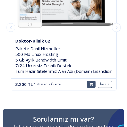
Avukat Hukuk 2024
Pakete Dahil Hizmetler
1 Yıl Ücretsiz 1Gb Linux Hosting
5 Gb Aylık Bandwidth Limiti
Ücretsiz Teknik Destek
ain) Lisanslıdır
Tüm Hazır Sitelerimiz Alan Adı (Domain) Li
3.400 TL
İncele
/ tek seferlik Ödeme
Sorularınız mı var?
İhtiyacınız olan her türlü yardım için bize