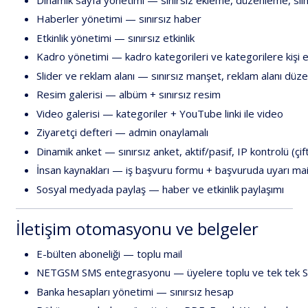
Haberler
yönetimi
—
sınırsız
haber
Etkinlik
yönetimi
—
sınırsız
etkinlik
Kadro
yönetimi
—
kadro
kategorileri
ve
kategorilere
kişi
e
Slider
ve
reklam
alanı
—
sınırsız
manşet,
reklam
alanı
düze
Resim
galerisi
—
albüm
+
sınırsız
resim
Video
galerisi
—
kategoriler
+
YouTube
linki
ile
video
Ziyaretçi
defteri
—
admin
onaylamalı
Dinamik
anket
—
sınırsız
anket,
aktif/pasif,
IP
kontrolü
(çif
İnsan
kaynakları
—
iş
başvuru
formu
+
başvuruda
uyarı
mai
Sosyal
medyada
paylaş
—
haber
ve
etkinlik
paylaşımı
İletişim
otomasyonu
ve
belgeler
E-bülten
aboneliği
—
toplu
mail
NETGSM
SMS
entegrasyonu
—
üyelere
toplu
ve
tek
tek
Banka
hesapları
yönetimi
—
sınırsız
hesap