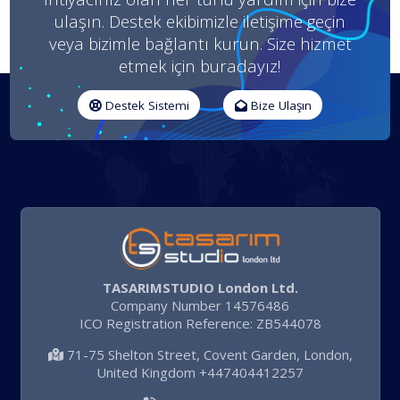
ulaşın. Destek ekibimizle iletişime geçin
veya bizimle bağlantı kurun. Size hizmet
etmek için buradayız!
Destek Sistemi
Bize Ulaşın
TASARIMSTUDIO London Ltd.
Company Number 14576486
ICO Registration Reference: ZB544078
71-75 Shelton Street, Covent Garden, London,
United Kingdom +447404412257