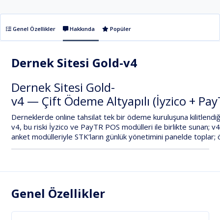
Genel Özellikler
Hakkında
Popüler
Dernek Sitesi Gold-v4
Dernek
Sitesi
Gold-
v4
—
Çift
Ödeme
Altyapılı
(İyzico
+
Pay
Derneklerde
online
tahsilat
tek
bir
ödeme
kuruluşuna
kilitlendi
v4
,
bu
riski
İyzico
ve
PayTR
POS
modülleri
ile
birlikte
sunan;
v4
anket
modülleriyle
STK’ların
günlük
yönetimini
panelde
toplar;
Genel Özellikler