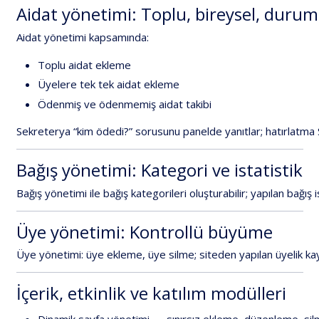
Aidat
yönetimi:
Toplu,
bireysel,
durum
Aidat
yönetimi
kapsamında:
Toplu
aidat
ekleme
Üyelere
tek
tek
aidat
ekleme
Ödenmiş
ve
ödenmemiş
aidat
takibi
Sekreterya
“kim
ödedi?”
sorusunu
panelde
yanıtlar;
hatırlatma
Bağış
yönetimi:
Kategori
ve
istatistik
Bağış
yönetimi
ile
bağış
kategorileri
oluşturabilir;
yapılan
bağış
i
Üye
yönetimi:
Kontrollü
büyüme
Üye
yönetimi
:
üye
ekleme,
üye
silme;
siteden
yapılan
üyelik
kay
İçerik,
etkinlik
ve
katılım
modülleri
Dinamik
sayfa
yönetimi
—
sınırsız
ekleme,
düzenleme,
si