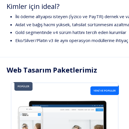
Kimler
için
ideal?
İki
ödeme
altyapısı
isteyen
(İyzico
ve
PayTR)
dernek
ve
va
Aidat
ve
bağış
hacmi
yüksek,
tahsilat
sürtünmesini
azaltm
Gold
segmentinde
v4
sürüm
hattını
tercih
eden
kurumlar
Eko/Silver/Platin
v3
ile
aynı
operasyon
modüllerine
ihtiyaç
Web Tasarım Paketlerimiz
POPÜLER
YENİ VE POPULER