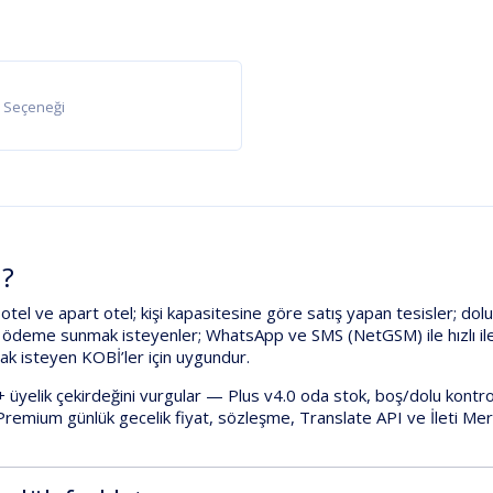
k Seçeneği
n?
 otel ve apart otel;
kişi kapasitesine göre
satış yapan tesisler; dol
de ödeme
sunmak isteyenler;
WhatsApp
ve
SMS (NetGSM)
ile hızlı 
k isteyen KOBİ’ler için uygundur.
+ üyelik
çekirdeğini vurgular —
Plus v4.0
oda stok, boş/dolu kontr
 Premium
günlük gecelik fiyat, sözleşme, Translate API ve İleti Me