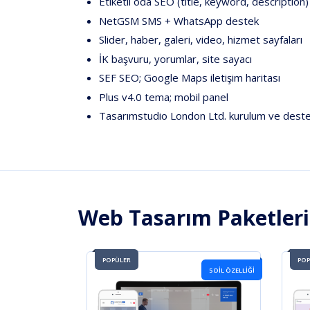
Etiketli oda SEO (title, keyword, description)
NetGSM SMS + WhatsApp destek
Slider, haber, galeri, video, hizmet sayfaları
İK başvuru, yorumlar, site sayacı
SEF SEO; Google Maps iletişim haritası
Plus v4.0 tema; mobil panel
Tasarımstudio London Ltd.
kurulum ve dest
Web Tasarım Paketler
POPÜLER
POP
5 DIL ÖZELLIĞI