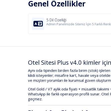
Genel Özellikler
5 Dil Özelliği
Admin Panelinizde Siteniz İçin 5 Farklı Ren
Otel Sitesi Plus v4.0 kimler içi
Aynı
oda tipinden birden fazla birim
(stok) işleten
kilidi
isteyenler; misafire
kart, havale veya otel
ve müşteri yorumları
ile kurumsal güven oluşturma
Otel Gold / V7
aylık oda fiyatı + müsaitlik takvimi 
WhatsApp
ile farklı operasyon profili sunar.
Otel
geçmez.