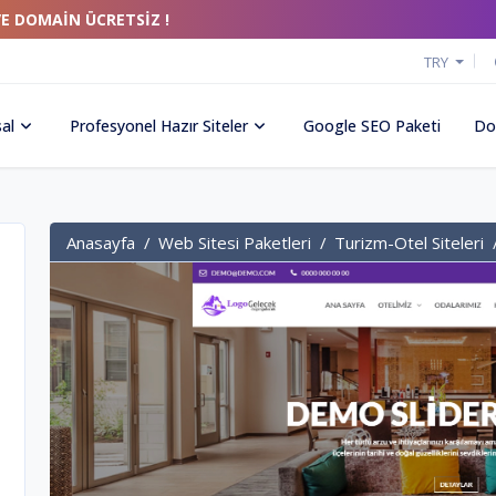
VE DOMAİN ÜCRETSİZ !
TRY
al
Profesyonel Hazır Siteler
Google SEO Paketi
Do
Anasayfa
Web Sitesi Paketleri
Turizm-Otel Siteleri