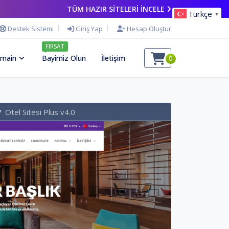
TÜM HAZIR SİTELERİ İNCELE
Türkçe
▼
Destek Sistemi
Giriş Yap
Hesap Oluştur
FIRSAT
main
Bayimiz Olun
İletişim
0
Otel Sitesi Plus v4.0