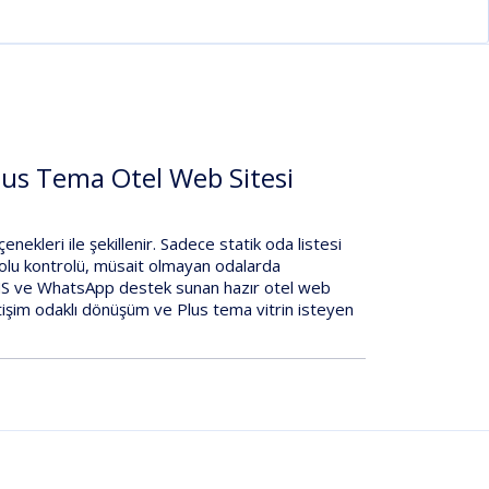
lus Tema Otel Web Sitesi
enekleri
ile şekillenir. Sadece statik oda listesi
olu kontrolü
,
müsait olmayan odalarda
MS
ve
WhatsApp destek
sunan hazır
otel web
etişim odaklı dönüşüm ve
Plus tema
vitrin isteyen