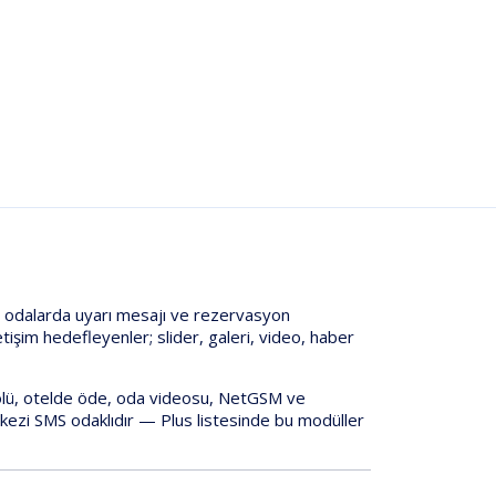
u odalarda
uyarı mesajı
ve
rezervasyon
iletişim hedefleyenler;
slider, galeri, video, haber
olü, otelde öde, oda videosu, NetGSM ve
rkezi SMS
odaklıdır —
Plus
listesinde bu modüller