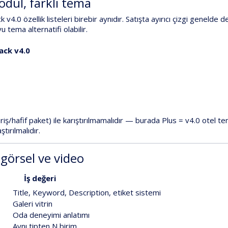
odül, farklı tema
ck v4.0
özellik listeleri birebir aynıdır
. Satışta ayırıcı çizgi genelde
de
u tema alternatifi olabilir.
ack v4.0
riş/hafif paket) ile karıştırılmamalıdır — burada
Plus = v4.0 otel te
ştırılmalıdır.
 görsel ve video
İş değeri
Title, Keyword, Description,
etiket sistemi
Galeri vitrin
Oda deneyimi anlatımı
Aynı tipten N birim