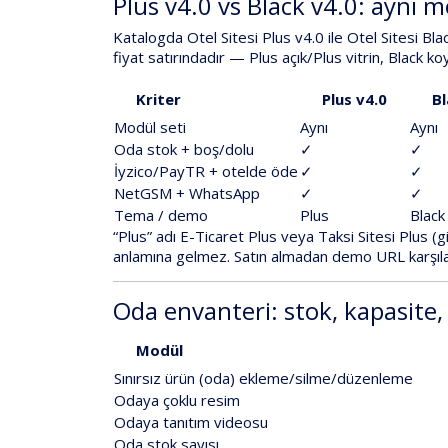
Plus v4.0 vs Black v4.0: aynı m
Katalogda
Otel Sitesi Plus v4.0
ile
Otel Sitesi Bla
fiyat
satırındadır —
Plus
açık/Plus vitrin,
Black
koy
Kriter
Plus v4.0
Bl
Modül seti
Aynı
Aynı
Oda stok + boş/dolu
✓
✓
İyzico/PayTR + otelde öde
✓
✓
NetGSM + WhatsApp
✓
✓
Tema / demo
Plus
Black
“Plus” adı
E-Ticaret Plus
veya
Taksi Sitesi Plus
(gi
anlamına gelmez. Satın almadan
demo URL
karşıla
Oda envanteri: stok, kapasite,
Modül
Sınırsız ürün (oda) ekleme/silme/düzenleme
Odaya çoklu resim
Odaya tanıtım videosu
Oda stok sayısı