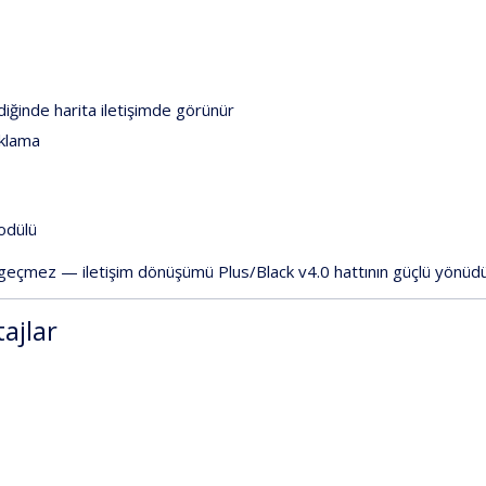
ğinde harita iletişimde görünür
ıklama
odülü
 geçmez
— iletişim dönüşümü
Plus/Black v4.0
hattının güçlü yönüdü
tajlar