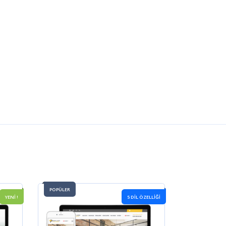
POPÜLER
YENİ !
5 DIL ÖZELLIĞI