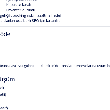
Kapasite kuralı
Envanter durumu
geli
Çift booking riskini azaltma hedefi
ta alanları
oda bazlı SEO
için kullanılır.
 öde
ırında ayrı vurgulanır — check-in’de tahsilat senaryolarına uyum h
önüşüm
eli
etli)
pasif)