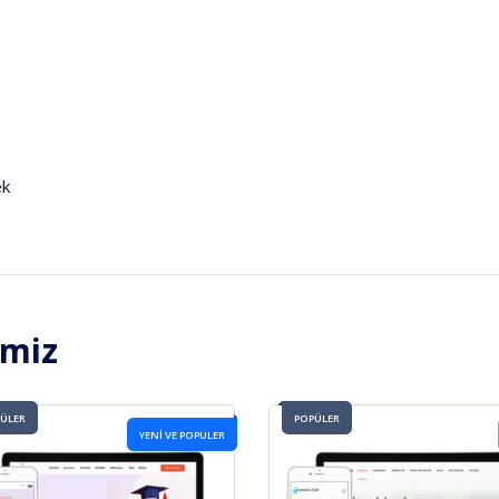
ek
imiz
ÜLER
POPÜLER
YENİ VE POPULER