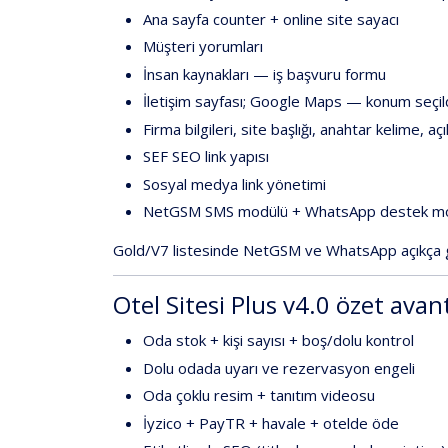
Ana sayfa counter
+
online site sayacı
Müşteri yorumları
İnsan kaynakları
— iş başvuru formu
İletişim sayfası
;
Google Maps
— konum seçildi
Firma bilgileri
, site başlığı, anahtar kelime, aç
SEF SEO link yapısı
Sosyal medya link yönetimi
NetGSM SMS modülü
+
WhatsApp destek m
Gold/V7
listesinde
NetGSM ve WhatsApp açıkça
Otel Sitesi Plus v4.0 özet avan
Oda stok + kişi sayısı + boş/dolu kontrol
Dolu odada uyarı ve rezervasyon engeli
Oda çoklu resim + tanıtım videosu
İyzico + PayTR + havale +
otelde öde