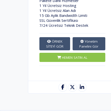
Pakete Dahil Hizmetler
1 Yıl Ücretsiz Hosting
1 Yıl Ücretsiz Alan Adı
15 Gb Aylık Bandwidth Limiti
SSL Güvenlik Sertifikası
7/24 Ücretsiz Teknik Destek
ÖRNEK
Yönetim
SİTEYİ GÖR
Panelini Gör
HEMEN SATIN AL