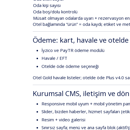
Oda kişi sayısı
Oda boş/dolu kontrolü
Müsait olmayan odalarda uyarı + rezervasyon en
Otel bağlamında
“ürün”
=
oda kaydı
; etiket ve me
Ödeme: kart, havale ve otelde
İyzico ve PayTR ödeme modülü
Havale / EFT
Otelde öde
ödeme seçeneği
Otel Gold
havale listeler;
otelde öde
Plus v4.0
sat
Kurumsal CMS, iletişim ve d
Responsive mobil uyum
+
mobil yönetim pan
Slider
,
bizden haberler
,
hizmet sayfaları
(etik
Resim + video galerisi
Sınırsız sayfa
;
menü
ve
ana sayfa blok
(aktif/