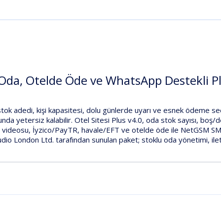
u Oda, Otelde Öde ve WhatsApp Destekli P
stok adedi
,
kişi kapasitesi
,
dolu günlerde uyarı
ve
esnek ödeme seç
nda yetersiz kalabilir.
Otel Sitesi Plus v4.0
,
oda stok sayısı
,
boş/d
m videosu
,
İyzico/PayTR
,
havale/EFT ve otelde öde
ile
NetGSM S
dio London Ltd.
tarafından sunulan paket; stoklu oda yönetimi, il