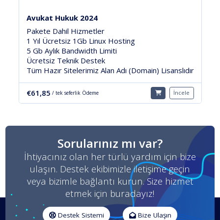
İnşaat Mimarlık
Pakete Dahil Hizmetler
500 Mb Linux Hosting
5 Gb Aylık Bandwidth Limiti
7/24 Ücretsiz Teknik Destek
slıdır
Tüm Hazır Sitelerimiz Alan Adı (Domain) Lisanslıdır
€58,21
İncele
İncele
/ tek seferlik Ödeme
Sorularınız mı var?
İhtiyacınız olan her türlü yardım için bize
ulaşın. Destek ekibimizle iletişime geçin
veya bizimle bağlantı kurun. Size hizmet
etmek için buradayız!
Destek Sistemi
Bize Ulaşın