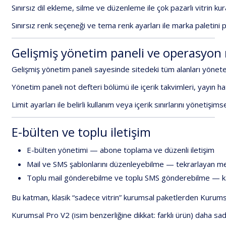
Sınırsız
dil
ekleme,
silme
ve
düzenleme
ile
çok
pazarlı
vitrin
kur
Sınırsız
renk
seçeneği
ve
tema
renk
ayarları
ile
marka
paletini
p
Gelişmiş
yönetim
paneli
ve
operasyon
Gelişmiş
yönetim
paneli
sayesinde
sitedeki
tüm
alanları
yöneteb
Yönetim
paneli
not
defteri
bölümü
ile
içerik
takvimleri,
yayın
ha
Limit
ayarları
ile
belirli
kullanım
veya
içerik
sınırlarını
yönetişimse
E-bülten
ve
toplu
iletişim
E-bülten
yönetimi
—
abone
toplama
ve
düzenli
iletişim
Mail
ve
SMS
şablonlarını
düzenleyebilme
—
tekrarlayan
me
Toplu
mail
gönderebilme
ve
toplu
SMS
gönderebilme
—
k
Bu
katman,
klasik
“sadece
vitrin”
kurumsal
paketlerden
Kurums
Kurumsal
Pro
V2
(isim
benzerliğine
dikkat:
farklı
ürün)
daha
sa