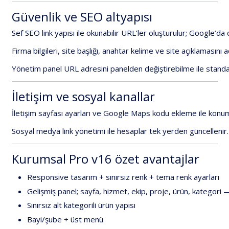
Güvenlik
ve
SEO
altyapısı
Sef
SEO
link
yapısı
ile
okunabilir
URL’ler
oluşturulur;
Google’da
Firma
bilgileri
,
site
başlığı
,
anahtar
kelime
ve
site
açıklamasını
a
Yönetim
panel
URL
adresini
panelden
değiştirebilme
ile
standa
İletişim
ve
sosyal
kanallar
İletişim
sayfası
ayarları
ve
Google
Maps
kodu
ekleme
ile
konu
Sosyal
medya
link
yönetimi
ile
hesaplar
tek
yerden
güncellenir.
Kurumsal
Pro
v16
özet
avantajlar
Responsive
tasarım
+
sınırsız
renk
+
tema
renk
ayarları
Gelişmiş
panel;
sayfa,
hizmet,
ekip,
proje,
ürün,
kategori
Sınırsız
alt
kategorili
ürün
yapısı
Bayi/şube
+
üst
menü