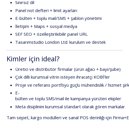
Sınırsız
dil
Panel
not
defteri
+
limit
ayarları
E-bülten
+
toplu
mail/SMS
+
şablon
yönetimi
İletişim
+
Maps
+
sosyal
medya
SEF
SEO
+
özelleştirilebilir
panel
URL
Tasarımstudio
London
Ltd.
kurulum
ve
destek
Kimler
için
ideal?
Üretici
ve
distribütör
firmalar
(ürün
ağacı
+
bayi/şube)
Çok
dilli
kurumsal
vitrin
isteyen
ihracatçı
KOBİ’ler
Proje
ve
referans
portföyü
güçlü
mühendislik
/
hizmet
şir
E-
bülten
ve
toplu
SMS/mail
ile
kampanya
yürüten
ekipler
Meta
disiplinini
kurumsal
standart
olarak
gören
markalar
Tam
sepet,
kargo
modülleri
ve
sanal
POS
derinliği
için
Firma+E