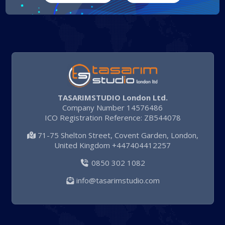
TASARIMSTUDIO London Ltd.
Company Number 14576486
ICO Registration Reference: ZB544078
71-75 Shelton Street, Covent Garden, London,
United Kingdom +447404412257
0850 302 1082
info@tasarimstudio.com