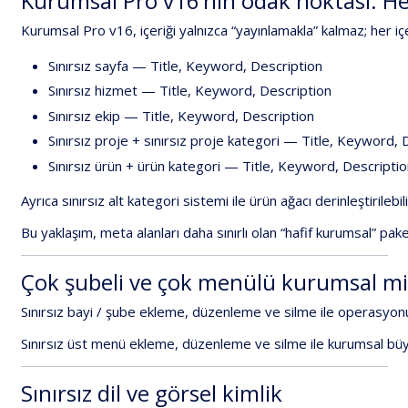
Kurumsal
Pro
v16’nın
odak
noktası:
He
Kurumsal
Pro
v16
,
içeriği
yalnızca
“yayınlamakla”
kalmaz;
her
iç
Sınırsız
sayfa
—
Title,
Keyword,
Description
Sınırsız
hizmet
—
Title,
Keyword,
Description
Sınırsız
ekip
—
Title,
Keyword,
Description
Sınırsız
proje
+
sınırsız
proje
kategori
—
Title,
Keyword,
D
Sınırsız
ürün
+
ürün
kategori
—
Title,
Keyword,
Descriptio
Ayrıca
sınırsız
alt
kategori
sistemi
ile
ürün
ağacı
derinleştirilebili
Bu
yaklaşım,
meta
alanları
daha
sınırlı
olan
“hafif
kurumsal”
pake
Çok
şubeli
ve
çok
menülü
kurumsal
mi
Sınırsız
bayi
/
şube
ekleme,
düzenleme
ve
silme
ile
operasyon
Sınırsız
üst
menü
ekleme,
düzenleme
ve
silme
ile
kurumsal
bü
Sınırsız
dil
ve
görsel
kimlik