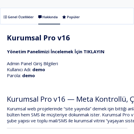
Genel Özellikler
Hakkında
Popüler
Kurumsal Pro v16
Yönetim Panelimizi İncelemek İçin TIKLAYIN
Admin Panel Giriş Bilgileri
Kullanıcı Adı:
demo
Parola:
demo
Kurumsal
Pro
v16
—
Meta
Kontrollü,
Ç
Kurumsal
web
projelerinde
“site
yayında”
demek
işin
bittiği
an
bülten
hem
SMS
ile
müşteriye
dokunmak
ister.
Kurumsal
Pro
v
şube
yapısı
ve
toplu
mail/SMS
ile
kurumsal
vitrini
“yaşayan
sist