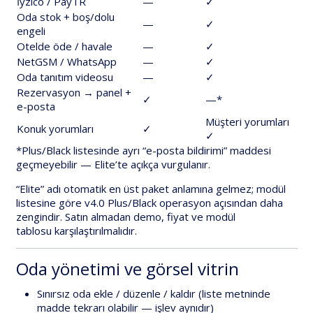
İyzico / PayTR
—
✓
Oda stok + boş/dolu
—
✓
engeli
Otelde öde / havale
—
✓
NetGSM / WhatsApp
—
✓
Oda tanıtım videosu
—
✓
Rezervasyon → panel +
✓
—*
e-posta
Müşteri yorumları
Konuk yorumları
✓
✓
*Plus/Black listesinde ayrı “e-posta bildirimi” maddesi
geçmeyebilir — Elite’te
açıkça vurgulanır
.
“Elite” adı
otomatik
en üst paket
anlamına gelmez; modül
listesine göre
v4.0 Plus/Black operasyon açısından daha
zengindir
. Satın almadan
demo, fiyat ve modül
tablosu
karşılaştırılmalıdır.
Oda yönetimi ve görsel vitrin
Sınırsız oda ekle / düzenle / kaldır
(liste metninde
madde tekrarı olabilir — işlev aynıdır)