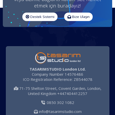
etmek için buradayız!
Destek Sistemi
Bize Ulaşın
TASARIMSTUDIO London Ltd.
Company Number 14576486
ICO Registration Reference: ZB544078
71-75 Shelton Street, Covent Garden, London,
United Kingdom +447404412257
0850 302 1082
info@tasarimstudio.com