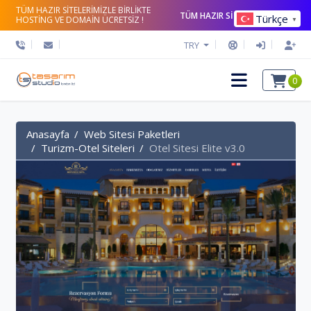
TÜM HAZIR SİTELERİMİZLE BİRLİKTE
TÜM HAZIR SİTELERİ İNCELE
Türkçe
HOSTİNG VE DOMAİN ÜCRETSİZ !
▼
TRY
0
Anasayfa
Web Sitesi Paketleri
Turizm-Otel Siteleri
Otel Sitesi Elite v3.0