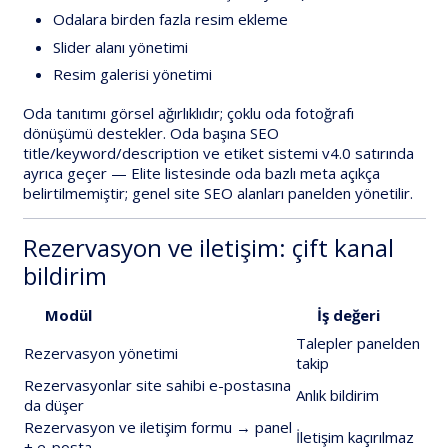
Odalara birden fazla resim ekleme
Slider alanı yönetimi
Resim galerisi yönetimi
Oda tanıtımı görsel ağırlıklıdır; çoklu oda fotoğrafı
dönüşümü destekler.
Oda başına SEO
title/keyword/description
ve
etiket sistemi
v4.0
satırında
ayrıca geçer —
Elite
listesinde
oda bazlı meta
açıkça
belirtilmemiştir; genel site SEO alanları panelden yönetilir.
Rezervasyon ve iletişim: çift kanal
bildirim
Modül
İş değeri
Talepler panelden
Rezervasyon yönetimi
takip
Rezervasyonlar site sahibi e-postasına
Anlık bildirim
da düşer
Rezervasyon ve iletişim formu → panel
İletişim kaçırılmaz
+ e-posta