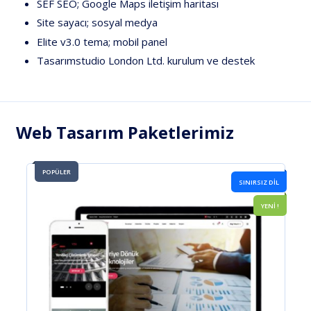
SEF SEO; Google Maps iletişim haritası
Site sayacı; sosyal medya
Elite v3.0 tema; mobil panel
Tasarımstudio London Ltd.
kurulum ve destek
Web Tasarım Paketlerimiz
POPÜLER
SIZ DİL
YENİ !
YENİ !
DİNAMİK 5 DİL