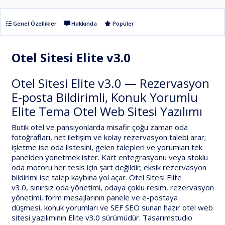
Genel Özellikler
Hakkında
Popüler
Otel Sitesi Elite v3.0
Otel Sitesi Elite v3.0 — Rezervasyon
E-posta Bildirimli, Konuk Yorumlu
Elite Tema Otel Web Sitesi Yazılımı
Butik otel ve pansiyonlarda misafir çoğu zaman
oda
fotoğrafları, net iletişim ve kolay rezervasyon talebi
arar;
işletme ise
oda listesini
,
gelen talepleri
ve
yorumları
tek
panelden yönetmek ister. Kart entegrasyonu veya stoklu
oda motoru her tesis için şart değildir; eksik rezervasyon
bildirimi ise talep kaybına yol açar.
Otel Sitesi Elite
v3.0
,
sınırsız oda yönetimi
,
odaya çoklu resim
,
rezervasyon
yönetimi
,
form mesajlarının panele ve e-postaya
düşmesi
,
konuk yorumları
ve
SEF SEO
sunan hazır
otel web
sitesi
yazılımının
Elite v3.0
sürümüdür.
Tasarımstudio