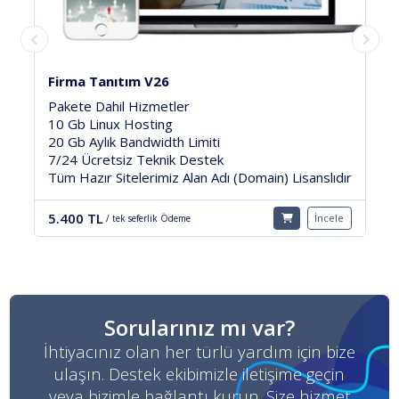
Villa Kiralama MG
Pakete Dahil Hizmetler
1 Yıl Ücretsiz 10Gb Linux Hosting
10 Gb Aylık Bandwidth Limiti
Ücretsiz Teknik Destek
ıdır
SSL Güvenlik Sertifikası
Tüm Hazır Sitelerimiz Alan Adı (Domain) Lisanslıdır
ele
9.400 TL
İncele
/ tek seferlik Ödeme
Sorularınız mı var?
İhtiyacınız olan her türlü yardım için bize
ulaşın. Destek ekibimizle iletişime geçin
veya bizimle bağlantı kurun. Size hizmet