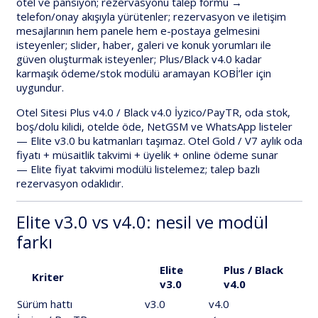
otel ve pansiyon; rezervasyonu
talep formu →
telefon/onay
akışıyla yürütenler;
rezervasyon ve iletişim
mesajlarının hem panele hem e-postaya
gelmesini
isteyenler;
slider, haber, galeri ve konuk yorumları
ile
güven oluşturmak isteyenler;
Plus/Black v4.0
kadar
karmaşık ödeme/stok modülü aramayan KOBİ’ler için
uygundur.
Otel Sitesi Plus v4.0 / Black v4.0
İyzico/PayTR, oda stok,
boş/dolu kilidi, otelde öde, NetGSM ve WhatsApp
listeler
—
Elite v3.0
bu katmanları
taşımaz
.
Otel Gold / V7
aylık oda
fiyatı + müsaitlik takvimi + üyelik + online ödeme
sunar
—
Elite
fiyat takvimi modülü listelemez
;
talep bazlı
rezervasyon
odaklıdır.
Elite v3.0 vs v4.0: nesil ve modül
farkı
Elite
Plus / Black
Kriter
v3.0
v4.0
Sürüm hattı
v3.0
v4.0