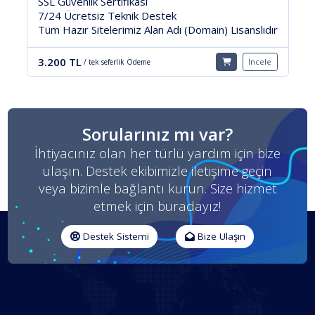
7/24 Ücretsiz Teknik Destek
Tüm Hazır Sitelerimiz Alan Adı (Domain) Lisanslıdır
ır
3.800 TL
İncele
/ tek seferlik Ödeme
e
Sorularınız mı var?
İhtiyacınız olan her türlü yardım için bize
ulaşın. Destek ekibimizle iletişime geçin
veya bizimle bağlantı kurun. Size hizmet
etmek için buradayız!
Destek Sistemi
Bize Ulaşın