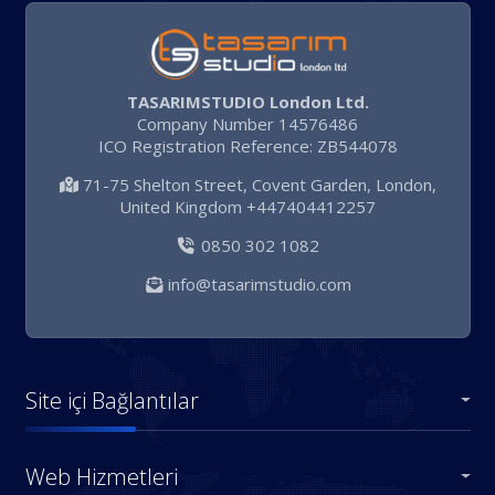
TASARIMSTUDIO London Ltd.
Company Number 14576486
ICO Registration Reference: ZB544078
71-75 Shelton Street, Covent Garden, London,
United Kingdom +447404412257
0850 302 1082
info@tasarimstudio.com
Site içi Bağlantılar
Web Hizmetleri