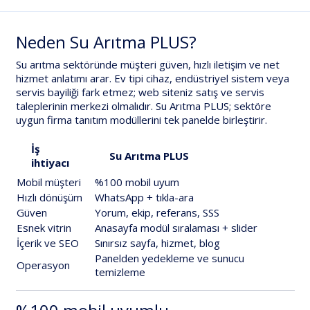
Neden Su Arıtma PLUS?
Su arıtma sektöründe müşteri
güven
,
hızlı iletişim
ve
net
hizmet anlatımı
arar. Ev tipi cihaz, endüstriyel sistem veya
servis bayiliği fark etmez; web siteniz satış ve servis
taleplerinin merkezi olmalıdır. Su Arıtma PLUS; sektöre
uygun firma tanıtım modüllerini tek panelde birleştirir.
İş
Su Arıtma PLUS
ihtiyacı
Mobil müşteri
%100 mobil uyum
Hızlı dönüşüm
WhatsApp + tıkla-ara
Güven
Yorum, ekip, referans, SSS
Esnek vitrin
Anasayfa modül sıralaması + slider
İçerik ve SEO
Sınırsız sayfa, hizmet, blog
Panelden yedekleme ve sunucu
Operasyon
temizleme