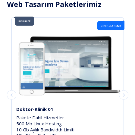
Web Tasarım Paketlerimiz
POPÜLER
RENK
YENİ VE POPULER
İnşaat Gold 2025
Pakete Dahil Hizmetler
500 Mb Linux Hosting
5 Gb Aylık Bandwidth Limiti