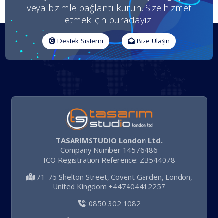
veya bizimle bağlantı kurun. Size hizmet
etmek için buradayız!
Destek Sistemi
Bize Ulaşın
TASARIMSTUDIO London Ltd.
Company Number 14576486
ICO Registration Reference: ZB544078
71-75 Shelton Street, Covent Garden, London,
United Kingdom +447404412257
0850 302 1082