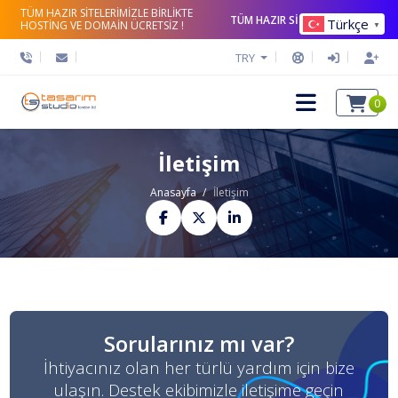
TÜM HAZIR SİTELERİMİZLE BİRLİKTE
TÜM HAZIR SİTELERİ İNCELE
Türkçe
HOSTİNG VE DOMAİN ÜCRETSİZ !
▼
TRY
0
İletişim
Anasayfa
İletişim
Sorularınız mı var?
İhtiyacınız olan her türlü yardım için bize
ulaşın. Destek ekibimizle iletişime geçin