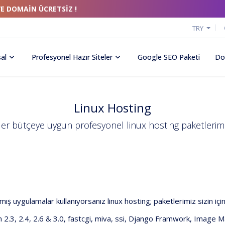
VE DOMAİN ÜCRETSİZ !
TRY
al
Profesyonel Hazır Siteler
Google SEO Paketi
Do
Linux Hosting
er bütçeye uygun profesyonel linux hosting paketlerim
ş uygulamalar kullanıyorsanız linux hosting; paketlerimiz sizin içi
hon 2.3, 2.4, 2.6 & 3.0, fastcgi, miva, ssi, Django Framwork, Ima