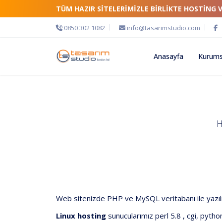
TÜM HAZIR SİTELERİMİZLE BİRLİKTE HOSTİNG 
0850 302 1082
info@tasarimstudio.com
Anasayfa
Kurums
H
Web sitenizde PHP ve MySQL veritabanı ile yazılmı
Linux hosting
sunucularımız perl 5.8 , cgi, pyt