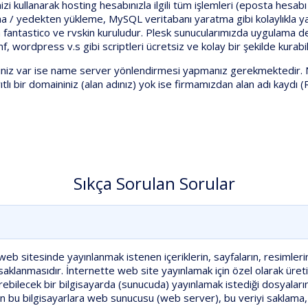
zi kullanarak hosting hesabınızla ilgili tüm işlemleri (eposta hesa
ma / yedekten yükleme, MySQL veritabanı yaratma gibi kolaylıkla ya
 fantastico ve rvskin kuruludur. Plesk sunucularımızda uygulama 
wordpress v.s gibi scriptleri ücretsiz ve kolay bir şekilde kurabil
iniz var ise name server yönlendirmesi yapmanız gerekmektedir. Na
lı bir domaininiz (alan adınız) yok ise firmamızdan alan adı kaydı (R
Sıkça Sorulan Sorular
eb sitesinde yayınlanmak istenen içeriklerin, sayfaların, resimlerin
aklanmasıdır. İnternette web site yayınlamak için özel olarak üretilm
rebilecek bir bilgisayarda (sunucuda) yayınlamak istediği dosyaları
nan bu bilgisayarlara web sunucusu (web server), bu veriyi saklam