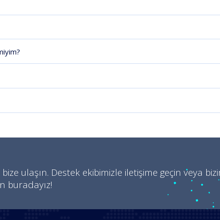
miyim?
 bize ulaşın. Destek ekibimizle iletişime geçin veya biz
in buradayız!