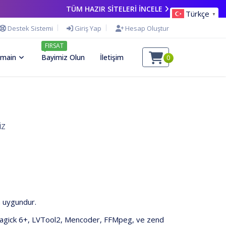
TÜM HAZIR SİTELERİ İNCELE
Türkçe
▼
Destek Sistemi
Giriş Yap
Hesap Oluştur
FIRSAT
main
Bayimiz Olun
İletişim
0
iz
n uygundur.
ge Magick 6+, LVTool2, Mencoder, FFMpeg, ve zend