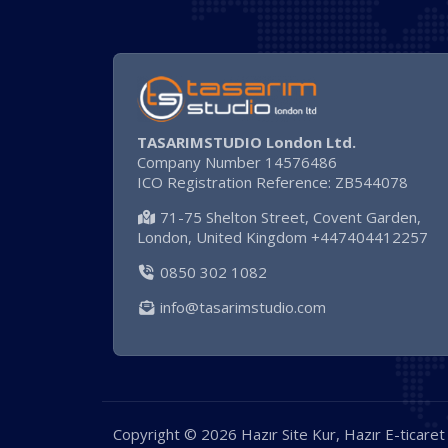
TASARIMSTUDIO London Ltd.
Company Number 14576486
ICO Registration Reference: ZB544078
71-75 Shelton Street, Covent Garden,
London, United Kingdom +447404412257
0850 302 1082
info@tasarimstudio.com
Copyright © 2026 Hazır Site Kur, Hazır E-ticaret S