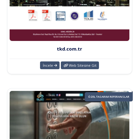
tkd.com.tr
İncele
Web Sitesine Git
ÖZEL TASARIM REFERANSLAR