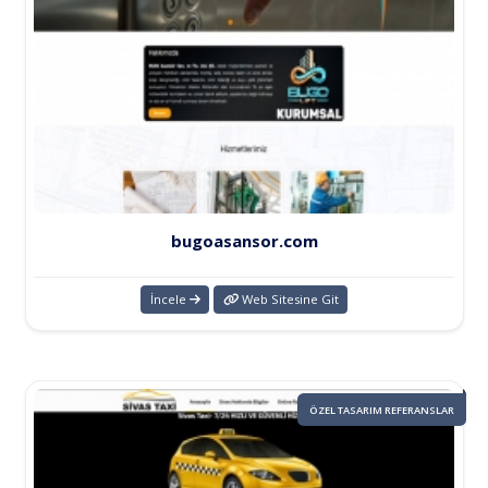
bugoasansor.com
İncele
Web Sitesine Git
ÖZEL TASARIM REFERANSLAR