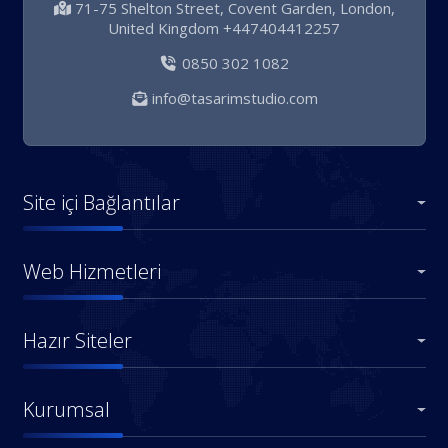
71-75 Shelton Street, Covent Garden, London,
United Kingdom +447404412257
0850 302 1082
info@tasarimstudio.com
Site içi Bağlantılar
Web Hizmetleri
Hazır Siteler
Kurumsal