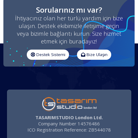
Sorularınız mı var?
İhtiyacınız olan her türlü yardım için bize
ulaşın. Destek ekibimizle iletişime geçin
veya bizimle bağlantı kurun. Size hizmet
etmek için buradayız!
Destek Sistemi
Bize Ulaşın
TASARIMSTUDIO London Ltd.
Company Number 14576486
ICO Registration Reference: ZB544078