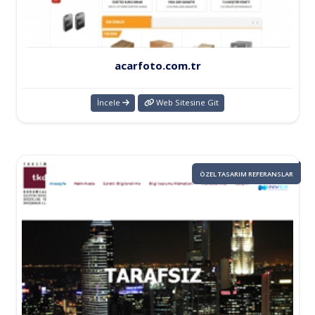
acarfoto.com.tr
İncele
Web Sitesine Git
ÖZEL TASARIM REFERANSLAR