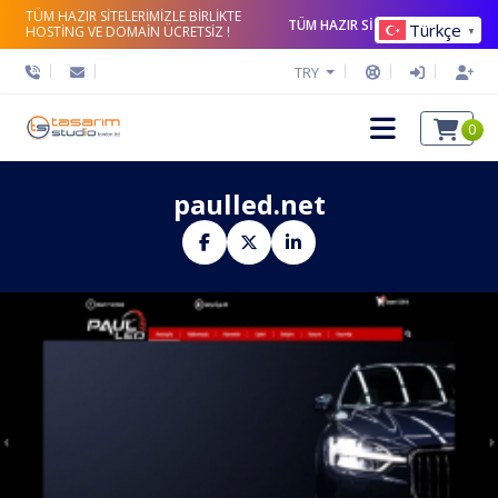
TÜM HAZIR SİTELERİMİZLE BİRLİKTE
TÜM HAZIR SİTELERİ İNCELE
Türkçe
HOSTİNG VE DOMAİN ÜCRETSİZ !
▼
TRY
0
paulled.net