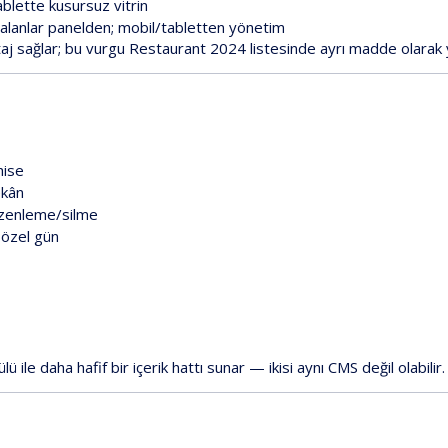
ablette
kusursuz
vitrin
alanlar
panelden;
mobil/tabletten
yönetim
aj
sağlar;
bu
vurgu
Restaurant
2024
listesinde
ayrı
madde
olarak
hise
kân
zenleme/silme
özel
gün
ülü
ile
daha
hafif
bir
içerik
hattı
sunar
—
ikisi
aynı
CMS
değil
olabilir.