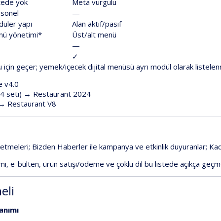
tede
yok
Meta
vurgulu
sonel
—
düler
yapı
Alan
aktif/pasif
nü
yönetimi*
Üst/alt
menü
—
✓
u
için
geçer;
yemek/içecek
dijital
menüsü
ayrı
modül
olarak
listele
e
v4.0
24
seti)
→
Restaurant
2024
→
Restaurant
V8
letmeleri;
Bizden
Haberler
ile
kampanya
ve
etkinlik
duyuranlar;
Ka
imi
,
e-bülten
,
ürün
satışı/ödeme
ve
çoklu
dil
bu
listede
açıkça
geçm
eli
lanımı