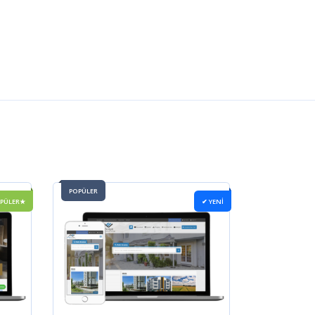
POPÜLER
OPÜLER★
✔ YENİ