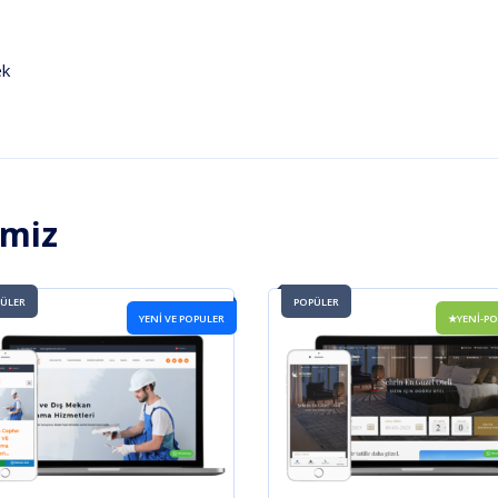
p
ek
imiz
ÜLER
POPÜLER
YENİ VE POPULER
★YENİ-P