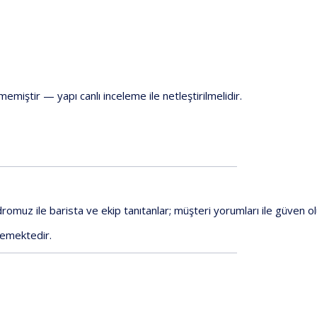
nmemiştir
—
yapı
canlı
inceleme
ile
netleştirilmelidir.
dromuz
ile
barista
ve
ekip
tanıtanlar;
müşteri
yorumları
ile
güven
o
emektedir
.