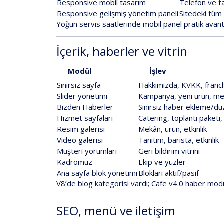
Responsive
mobil
tasarım
Telefon
ve
t
Responsive
gelişmiş
yönetim
paneli
Sitedeki
tüm
Yoğun
servis
saatlerinde
mobil
panel
pratik
avant
İçerik,
haberler
ve
vitrin
Modül
İşlev
Sınırsız
sayfa
Hakkımızda,
KVKK,
franc
Slider
yönetimi
Kampanya,
yeni
ürün,
me
Bizden
Haberler
Sınırsız
haber
ekleme/dü
Hizmet
sayfaları
Catering,
toplantı
paketi,
Resim
galerisi
Mekân,
ürün,
etkinlik
Video
galerisi
Tanıtım,
barista,
etkinlik
Müşteri
yorumları
Geri
bildirim
vitrini
Kadromuz
Ekip
ve
yüzler
Ana
sayfa
blok
yönetimi
Blokları
aktif/pasif
V8
’de
blog
kategorisi
vardı;
Cafe
v4.0
haber
mod
SEO,
menü
ve
iletişim