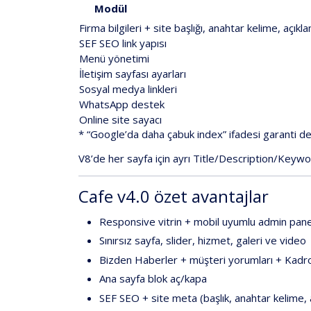
Modül
Firma
bilgileri
+
site
başlığı,
anahtar
kelime,
açıkl
SEF
SEO
link
yapısı
Menü
yönetimi
İletişim
sayfası
ayarları
Sosyal
medya
linkleri
WhatsApp
destek
Online
site
sayacı
*
“Google’da
daha
çabuk
index”
ifadesi
garanti
de
V8
’de
her
sayfa
için
ayrı
Title/Description/Keyw
Cafe
v4.0
özet
avantajlar
Responsive
vitrin
+
mobil
uyumlu
admin
pane
Sınırsız
sayfa,
slider,
hizmet,
galeri
ve
video
Bizden
Haberler
+
müşteri
yorumları
+
Kadr
Ana
sayfa
blok
aç/kapa
SEF
SEO
+
site
meta
(başlık,
anahtar
kelime,