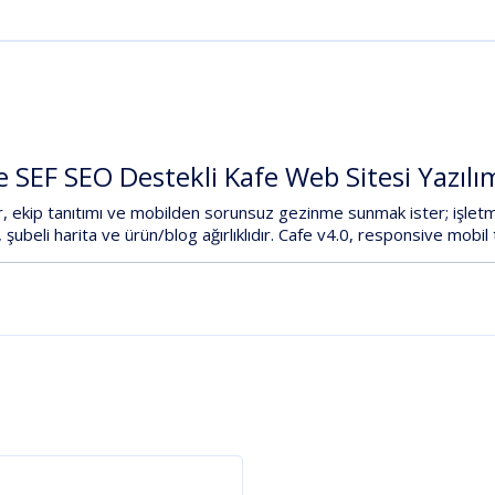
e
SEF
SEO
Destekli
Kafe
Web
Sitesi
Yazılı
r
,
ekip
tanıtımı
ve
mobilden
sorunsuz
gezinme
sunmak
ister;
işlet
,
şubeli
harita
ve
ürün/blog
ağırlıklıdır.
Cafe
v4.0
,
responsive
mobil