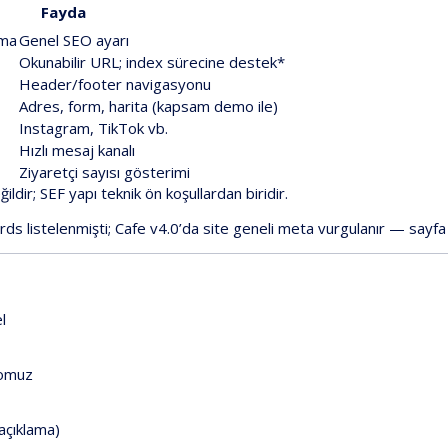
Fayda
ama
Genel
SEO
ayarı
Okunabilir
URL;
index
sürecine
destek*
Header/footer
navigasyonu
Adres,
form,
harita
(kapsam
demo
ile)
Instagram,
TikTok
vb.
Hızlı
mesaj
kanalı
Ziyaretçi
sayısı
gösterimi
ğildir
;
SEF
yapı
teknik
ön
koşullardan
biridir
.
ords
listelenmişti;
Cafe
v4.0
’da
site
geneli
meta
vurgulanır
—
sayfa
l
omuz
açıklama)