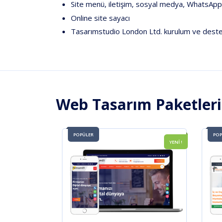
Site
menü,
iletişim,
sosyal
medya,
WhatsAp
Online
site
sayacı
Tasarımstudio
London
Ltd.
kurulum
ve
dest
Web Tasarım Paketler
POPÜLER
POP
YENİ !