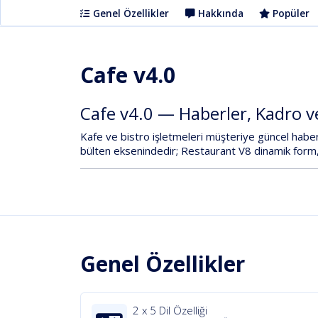
Genel Özellikler
Hakkında
Popüler
Cafe v4.0
Cafe
v4.0
—
Haberler,
Kadro
v
Kafe
ve
bistro
işletmeleri
müşteriye
güncel
habe
bülten
eksenindedir;
Restaurant
V8
dinamik
form
Genel Özellikler
2 x 5 Dil Özelliği