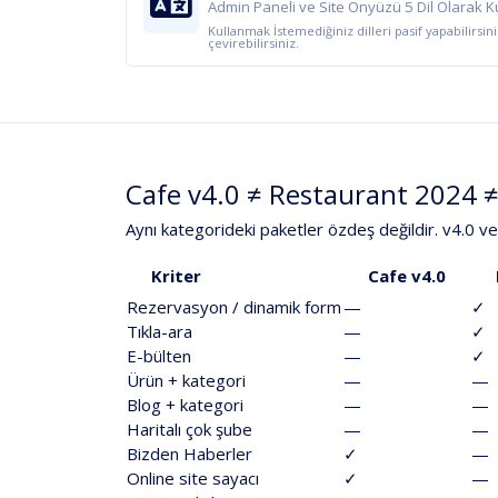
Admin Paneli ve Site Önyüzü 5 Dil Olarak Ku
Kullanmak İstemediğiniz dilleri pasif yapabilirsiniz
çevirebilirsiniz.
Cafe
v4.0
≠
Restaurant
2024
Aynı
kategorideki
paketler
özdeş
değildir
.
v4.0
ve
Kriter
Cafe
v4.0
Rezervasyon
/
dinamik
form
—
✓
Tıkla-ara
—
✓
E-bülten
—
✓
Ürün
+
kategori
—
—
Blog
+
kategori
—
—
Haritalı
çok
şube
—
—
Bizden
Haberler
✓
—
Online
site
sayacı
✓
—