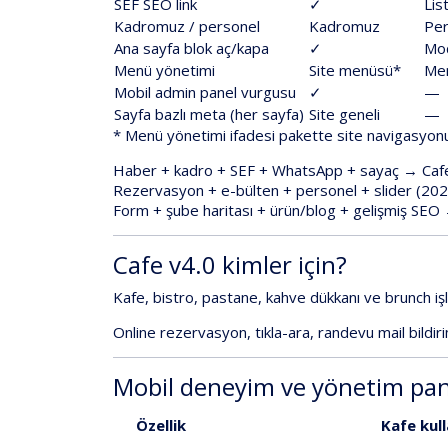
SEF
SEO
link
✓
Lis
Kadromuz
/
personel
Kadromuz
Per
Ana
sayfa
blok
aç/kapa
✓
Mo
Menü
yönetimi
Site
menüsü*
Me
Mobil
admin
panel
vurgusu
✓
—
Sayfa
bazlı
meta
(her
sayfa)
Site
geneli
—
*
Menü
yönetimi
ifadesi
pakette
site
navigasyon
Haber
+
kadro
+
SEF
+
WhatsApp
+
sayaç
→
Caf
Rezervasyon
+
e-bülten
+
personel
+
slider
(20
Form
+
şube
haritası
+
ürün/blog
+
gelişmiş
SEO
Cafe
v4.0
kimler
için?
Kafe
,
bistro
,
pastane
,
kahve
dükkanı
ve
brunch
iş
Online
rezervasyon
,
tıkla-ara
,
randevu
mail
bildir
Mobil
deneyim
ve
yönetim
pan
Özellik
Kafe
kul