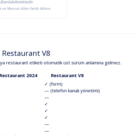
llanılabilmektedir.
 ve Mevcut dilleri farklı dillere
≠
Restaurant
V8
ya
restaurant
etiketi
otomatik
üst
sürüm
anlamına
gelmez.
Restaurant
2024
Restaurant
V8
✓
(form)
—
(telefon
kanalı
yönetimi)
—
✓
✓
✓
—
—