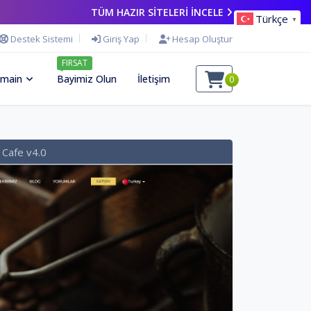
TÜM HAZIR SİTELERİ İNCELE
Türkçe
▼
Destek Sistemi
Giriş Yap
Hesap Oluştur
FIRSAT
main
Bayimiz Olun
İletişim
0
Cafe v4.0