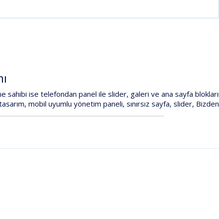
mı
me
sahibi
ise
telefondan
panel
ile
slider,
galeri
ve
ana
sayfa
blokları
tasarım
,
mobil
uyumlu
yönetim
paneli
,
sınırsız
sayfa
,
slider
,
Bizde