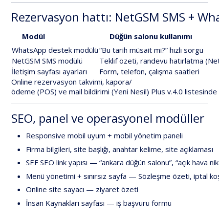
Rezervasyon
hattı:
NetGSM
SMS
+
Wha
Modül
Düğün
salonu
kullanımı
WhatsApp
destek
modülü
“Bu
tarih
müsait
mi?”
hızlı
sorgu
NetGSM
SMS
modülü
Teklif
özeti,
randevu
hatırlatma
(Ne
İletişim
sayfası
ayarları
Form,
telefon,
çalışma
saatleri
Online
rezervasyon
takvimi
,
kapora/
ödeme
(POS)
ve
mail
bildirimi
(Yeni
Nesil)
Plus
v.4.0
listesinde
SEO,
panel
ve
operasyonel
modüller
Responsive
mobil
uyum
+
mobil
yönetim
paneli
Firma
bilgileri
,
site
başlığı,
anahtar
kelime,
site
açıklaması
SEF
SEO
link
yapısı
—
“ankara
düğün
salonu”,
“açık
hava
nik
Menü
yönetimi
+
sınırsız
sayfa
—
Sözleşme
özeti,
iptal
koş
Online
site
sayacı
—
ziyaret
özeti
İnsan
Kaynakları
sayfası
—
iş
başvuru
formu