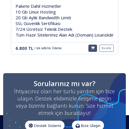
Pakete Dahil Hizmetler
500 Mb Linux Hosting
5 Gb Aylık Bandwidth Limiti
7/24 Ücretsiz Teknik Destek
Tüm Hazır Sitelerimiz Alan Adı (Domain) Lisanslıdı
anslıdır
3.200 TL
İncele
/ tek seferlik Ödeme
İncele
Sorularınız mı var?
İhtiyacınız olan her türlü yardım için bize
ulaşın. Destek ekibimizle iletişime geçin
veya bizimle bağlantı kurun. Size hizmet
etmek için buradayız!
Destek Sistemi
Bize Ulaşın