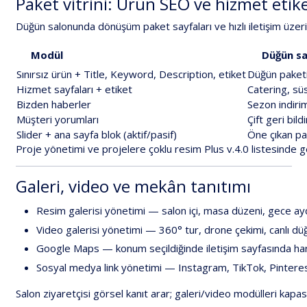
Paket
vitrini:
Ürün
SEO
ve
hizmet
etike
Düğün
salonunda
dönüşüm
paket
sayfaları
ve
hızlı
iletişim
üzer
Modül
Düğün
s
Sınırsız
ürün
+
Title,
Keyword,
Description,
etiket
Düğün
paketi
Hizmet
sayfaları
+
etiket
Catering,
sü
Bizden
haberler
Sezon
indirim
Müşteri
yorumları
Çift
geri
bildi
Slider
+
ana
sayfa
blok
(aktif/pasif)
Öne
çıkan
pa
Proje
yönetimi
ve
projelere
çoklu
resim
Plus
v.4.0
listesinde
g
Galeri,
video
ve
mekân
tanıtımı
Resim
galerisi
yönetimi
—
salon
içi,
masa
düzeni,
gece
ay
Video
galerisi
yönetimi
—
360°
tur,
drone
çekimi,
canlı
dü
Google
Maps
—
konum
seçildiğinde
iletişim
sayfasında
har
Sosyal
medya
link
yönetimi
—
Instagram,
TikTok,
Pintere
Salon
ziyaretçisi
görsel
kanıt
arar;
galeri/video
modülleri
kapas