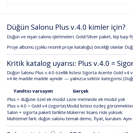
Düğün
Salonu
Plus
v.4.0
kimler
için?
Düğün
ve
nişan
salonu
işletmeleri;
Gold/Silver
paket
,
kişi
başı
fi
Proje
albümü
(çoklu
resimli
proje
kataloğu)
önceliği
olanlar
Düğ
Kritik
katalog
uyarısı:
Plus
v.4.0
=
Sigo
Düğün
Salonu
Plus
v.4.0
özellik
listesi
Sigorta
Acente
Gold
v4
v
v4
ile
madde
madde
aynıdır
—
yalnızca
sektör
kategorisi
(
Düğ
Yanıltıcı
varsayım
Gerçek
Plus
=
düğüne
özel
ek
modül
Liste
metninde
ek
modül
yok
Plus
v.4.0
>
Gold
v4
(sigorta)
Modül
listesi
özdeş
görünmekted
Salon
+
sigorta
paketi
birlikte
Mükerrer
lisans
riski
yüksek
Muhtemel
fark:
düğün
salonu
temalı
demo
,
fiyat
,
kurulum
.
Aynı