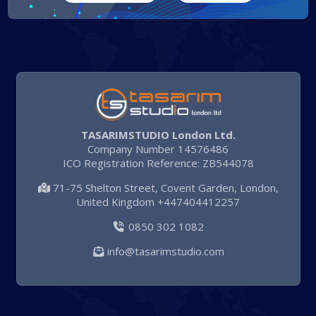
TASARIMSTUDIO London Ltd.
Company Number 14576486
ICO Registration Reference: ZB544078
71-75 Shelton Street, Covent Garden, London,
United Kingdom +447404412257
0850 302 1082
info@tasarimstudio.com