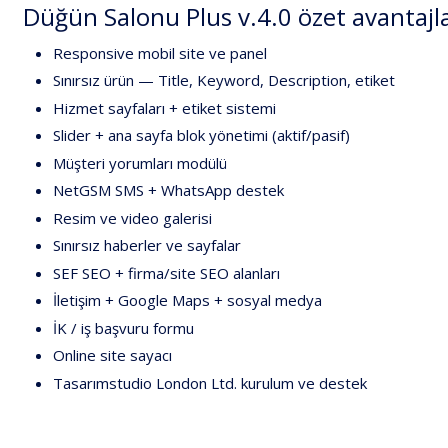
Düğün
Salonu
Plus
v.4.0
özet
avantajl
Responsive
mobil
site
ve
panel
Sınırsız
ürün
—
Title,
Keyword,
Description,
etiket
Hizmet
sayfaları
+
etiket
sistemi
Slider
+
ana
sayfa
blok
yönetimi
(aktif/pasif)
Müşteri
yorumları
modülü
NetGSM
SMS
+
WhatsApp
destek
Resim
ve
video
galerisi
Sınırsız
haberler
ve
sayfalar
SEF
SEO
+
firma/site
SEO
alanları
İletişim
+
Google
Maps
+
sosyal
medya
İK
/
iş
başvuru
formu
Online
site
sayacı
Tasarımstudio
London
Ltd.
kurulum
ve
destek