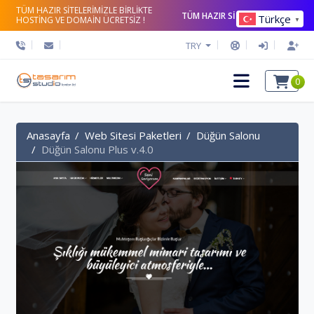
TÜM HAZIR SİTELERİMİZLE BİRLİKTE
TÜM HAZIR SİTELERİ İNCELE
Türkçe
HOSTİNG VE DOMAİN ÜCRETSİZ !
▼
TRY
0
Anasayfa
Web Sitesi Paketleri
Düğün Salonu
Düğün Salonu Plus v.4.0