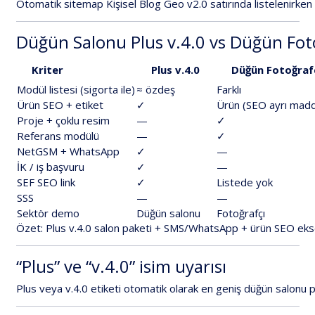
Otomatik
sitemap
Kişisel
Blog
Geo
v2.0
satırında
listelenirken
Düğün
Salonu
Plus
v.4.0
vs
Düğün
Fot
Kriter
Plus
v.4.0
Düğün
Fotoğrafç
Modül
listesi
(sigorta
ile)
≈
özdeş
Farklı
Ürün
SEO
+
etiket
✓
Ürün
(SEO
ayrı
mad
Proje
+
çoklu
resim
—
✓
Referans
modülü
—
✓
NetGSM
+
WhatsApp
✓
—
İK
/
iş
başvuru
✓
—
SEF
SEO
link
✓
Listede
yok
SSS
—
—
Sektör
demo
Düğün
salonu
Fotoğrafçı
Özet:
Plus
v.4.0
salon
paketi
+
SMS/WhatsApp
+
ürün
SEO
eks
“Plus”
ve
“v.4.0”
isim
uyarısı
Plus
veya
v.4.0
etiketi
otomatik
olarak
en
geniş
düğün
salonu
p