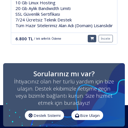
1 Yıl Ücretsiz 1Gb Linux Hosting
5 Gb Aylık Bandwidth Limiti
Ücretsiz Teknik Destek
Tüm Hazır Sitelerimiz Alan Adı (Domain) Li
ain) Lisanslıdır
2.400 TL
/ tek seferlik Ödeme
İncele
Sorularınız mı var?
İhtiyacınız olan her türlü yardım için bize
ulaşın. Destek ekibimizle iletişime geçin
veya bizimle bağlantı kurun. Size hizmet
etmek için buradayız!
Destek Sistemi
Bize Ulaşın