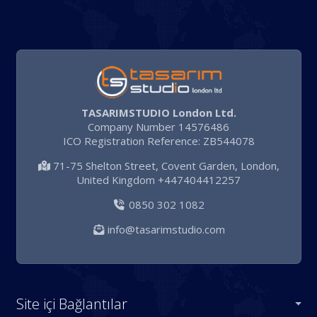
TASARIMSTUDIO London Ltd.
Company Number 14576486
ICO Registration Reference: ZB544078
71-75 Shelton Street, Covent Garden, London,
United Kingdom +447404412257
0850 302 1082
info@tasarimstudio.com
Site içi Bağlantılar