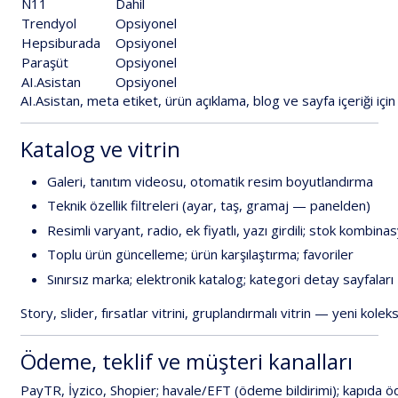
N11
Dahil
Trendyol
Opsiyonel
Hepsiburada
Opsiyonel
Paraşüt
Opsiyonel
AI.Asistan
Opsiyonel
AI.Asistan
,
meta
etiket,
ürün
açıklama,
blog
ve
sayfa
içeriği
için
Katalog
ve
vitrin
Galeri
,
tanıtım
videosu,
otomatik
resim
boyutlandırma
Teknik
özellik
filtreleri
(ayar,
taş,
gramaj
—
panelden)
Resimli
varyant
,
radio,
ek
fiyatlı,
yazı
girdili;
stok
kombinas
Toplu
ürün
güncelleme
;
ürün
karşılaştırma
;
favoriler
Sınırsız
marka
;
elektronik
katalog
;
kategori
detay
sayfaları
Story
,
slider,
fırsatlar
vitrini,
gruplandırmalı
vitrin
—
yeni
kolek
Ödeme,
teklif
ve
müşteri
kanalları
PayTR
,
İyzico
,
Shopier
;
havale/EFT
(
ödeme
bildirimi
);
kapıda
ö