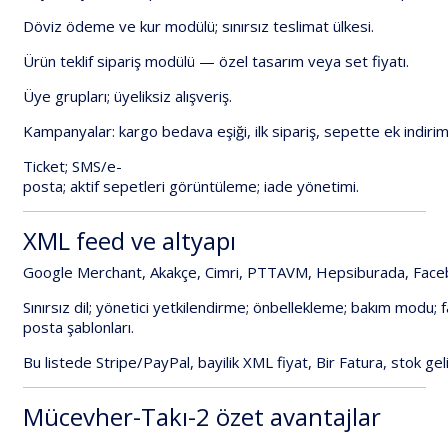
Döviz
ödeme
ve
kur
modülü
;
sınırsız
teslimat
ülkesi
.
Ürün
teklif
sipariş
modülü
—
özel
tasarım
veya
set
fiyatı.
Üye
grupları
;
üyeliksiz
alışveriş
.
Kampanyalar:
kargo
bedava
eşiği,
ilk
sipariş,
sepette
ek
indirim
Ticket
;
SMS/e-
posta;
aktif
sepetleri
görüntüleme
;
iade
yönetimi.
XML
feed
ve
altyapı
Google
Merchant
,
Akakçe
,
Cimri
,
PTTAVM,
Hepsiburada,
Face
Sınırsız
dil
;
yönetici
yetkilendirme;
önbellekleme;
bakım
modu;
f
posta
şablonları.
Bu
listede
Stripe/PayPal
,
bayilik
XML
fiyat
,
Bir
Fatura
,
stok
gel
Mücevher-Takı-2
özet
avantajlar