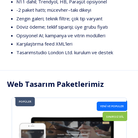
N11
dahil
;
Trendyol,
HB,
Paraşüt
opsiyonel
-2
paket
hattı
;
mücevher–takı
dikeyi
Zengin
galeri;
teknik
filtre;
çok
tip
varyant
Döviz
ödeme;
teklif
siparişi;
üye
grubu
fiyatı
Opsiyonel
AI
;
kampanya
ve
vitrin
modülleri
Karşılaştırma
feed
XML’leri
Tasarımstudio
London
Ltd.
kurulum
ve
destek
Web Tasarım Paketlerimiz
POPÜLER
LER
YENİ !
DİL