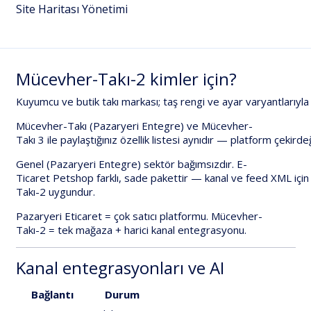
Site Haritası Yönetimi
Mücevher-Takı-2
kimler
için?
Kuyumcu
ve
butik
takı
markası;
taş
rengi
ve
ayar
varyantlarıyla
Mücevher-Takı
(Pazaryeri
Entegre)
ve
Mücevher-
Takı
3
ile
paylaştığınız
özellik
listesi
aynıdır
—
platform
çekirde
Genel
(Pazaryeri
Entegre)
sektör
bağımsızdır.
E-
Ticaret
Petshop
farklı,
sade
pakettir
—
kanal
ve
feed
XML
için
Takı-2
uygundur.
Pazaryeri
Eticaret
=
çok
satıcı
platformu.
Mücevher-
Takı-2
=
tek
mağaza
+
harici
kanal
entegrasyonu
.
Kanal
entegrasyonları
ve
AI
Bağlantı
Durum