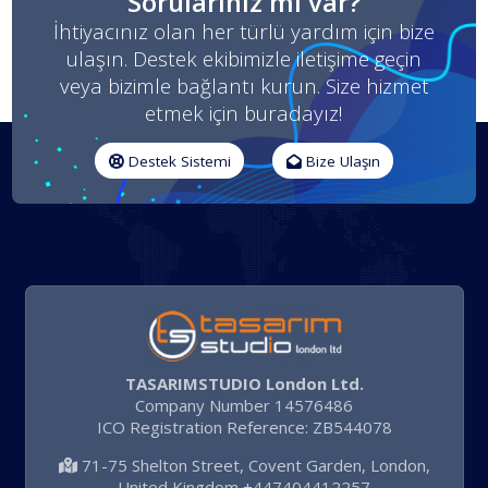
Sorularınız mı var?
İhtiyacınız olan her türlü yardım için bize
ulaşın. Destek ekibimizle iletişime geçin
veya bizimle bağlantı kurun. Size hizmet
etmek için buradayız!
Destek Sistemi
Bize Ulaşın
TASARIMSTUDIO London Ltd.
Company Number 14576486
ICO Registration Reference: ZB544078
71-75 Shelton Street, Covent Garden, London,
United Kingdom +447404412257