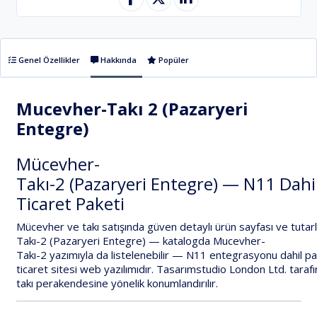
Genel Özellikler
Hakkında
Popüler
Mucevher-Takı 2 (Pazaryeri
Entegre)
Mücevher-
Takı-2
(Pazaryeri
Entegre)
—
N11
Dahil
Ticaret
Paketi
Mücevher
ve
takı
satışında
güven
detaylı
ürün
sayfası
ve
tutarl
Takı-2
(Pazaryeri
Entegre)
—
katalogda
Mucevher-
Takı-2
yazımıyla
da
listelenebilir
—
N11
entegrasyonu
dahil
pa
ticaret
sitesi
web
yazılımıdır.
Tasarımstudio
London
Ltd.
taraf
takı
perakendesine
yönelik
konumlandırılır.