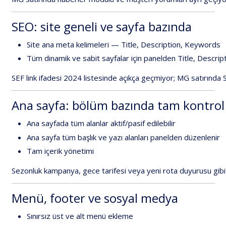
SEO:
site
geneli
ve
sayfa
bazında
Site
ana
meta
kelimeleri
—
Title,
Description,
Keywords
Tüm
dinamik
ve
sabit
sayfalar
için
panelden
Title,
Descript
SEF
link
ifadesi
2024
listesinde
açıkça
geçmiyor
;
MG
satırında
Ana
sayfa:
bölüm
bazında
tam
kontrol
Ana
sayfada
tüm
alanlar
aktif/pasif
edilebilir
Ana
sayfa
tüm
başlık
ve
yazı
alanları
panelden
düzenlenir
Tam
içerik
yönetimi
Sezonluk
kampanya,
gece
tarifesi
veya
yeni
rota
duyurusu
gibi
Menü,
footer
ve
sosyal
medya
Sınırsız
üst
ve
alt
menü
ekleme