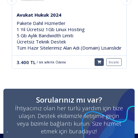
Firma Tanıtım Modüler
Pakete Dahil Hizmetler
5 Gb Linux Hosting
20 Gb Aylık Bandwidth Limiti
7/24 Ücretsiz Teknik Destek
Tüm Hazır Sitelerimiz Alan Adı (Domain) Lisanslıdır
2.400 TL
İncele
/ tek seferlik Ödeme
Sorularınız mı var?
İhtiyacınız olan her türlü yardım için bize
ulaşın. Destek ekibimizle iletişime geçin
veya bizimle bağlantı kurun. Size hizmet
etmek için buradayız!