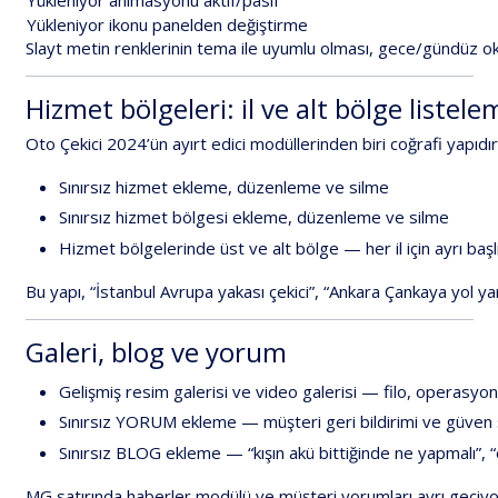
Yükleniyor
ikonu
panelden
değiştirme
Slayt
metin
renklerinin
tema
ile
uyumlu
olması,
gece/gündüz
ok
Hizmet
bölgeleri:
il
ve
alt
bölge
listele
Oto
Çekici
2024
’ün
ayırt
edici
modüllerinden
biri
coğrafi
yapıdır
Sınırsız
hizmet
ekleme,
düzenleme
ve
silme
Sınırsız
hizmet
bölgesi
ekleme,
düzenleme
ve
silme
Hizmet
bölgelerinde
üst
ve
alt
bölge
—
her
il
için
ayrı
başl
Bu
yapı,
“İstanbul
Avrupa
yakası
çekici”
,
“Ankara
Çankaya
yol
ya
Galeri,
blog
ve
yorum
Gelişmiş
resim
galerisi
ve
video
galerisi
—
filo,
operasyon
Sınırsız
YORUM
ekleme
—
müşteri
geri
bildirimi
ve
güven
Sınırsız
BLOG
ekleme
—
“kışın
akü
bittiğinde
ne
yapmalı”,
“
MG
satırında
haberler
modülü
ve
müşteri
yorumları
ayrı
geçiyo