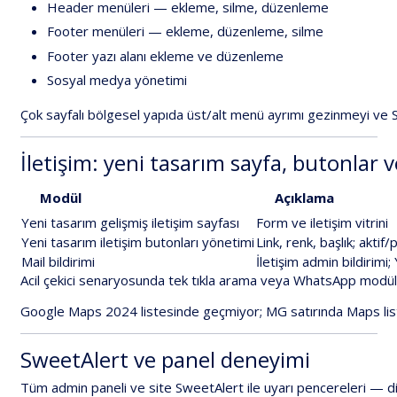
Header
menüleri
—
ekleme,
silme,
düzenleme
Footer
menüleri
—
ekleme,
düzenleme,
silme
Footer
yazı
alanı
ekleme
ve
düzenleme
Sosyal
medya
yönetimi
Çok
sayfalı
bölgesel
yapıda
üst/alt
menü
ayrımı
gezinmeyi
ve
İletişim:
yeni
tasarım
sayfa,
butonlar
v
Modül
Açıklama
Yeni
tasarım
gelişmiş
iletişim
sayfası
Form
ve
iletişim
vitrini
Yeni
tasarım
iletişim
butonları
yönetimi
Link,
renk,
başlık;
aktif/p
Mail
bildirimi
İletişim
admin
bildirimi;
Acil
çekici
senaryosunda
tek
tıkla
arama
veya
WhatsApp
modül
Google
Maps
2024
listesinde
geçmiyor
;
MG
satırında
Maps
li
SweetAlert
ve
panel
deneyimi
Tüm
admin
paneli
ve
site
SweetAlert
ile
uyarı
pencereleri
—
d