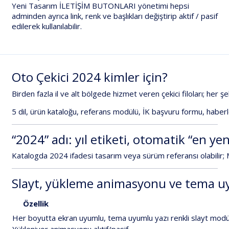
Yeni Tasarım İLETİŞİM BUTONLARI yönetimi hepsi
adminden ayrıca link, renk ve başlıkları değiştirip aktif / pasif
edilerek kullanılabilir.
Oto
Çekici
2024
kimler
için?
Birden
fazla
il
ve
alt
bölgede
hizmet
veren
çekici
filoları;
her
şe
5
dil
,
ürün
kataloğu
,
referans
modülü
,
İK
başvuru
formu
,
haberl
“2024”
adı:
yıl
etiketi,
otomatik
“en
yen
Katalogda
2024
ifadesi
tasarım
veya
sürüm
referansı
olabilir;
Slayt,
yükleme
animasyonu
ve
tema
u
Özellik
Her
boyutta
ekran
uyumlu,
tema
uyumlu
yazı
renkli
slayt
modü
Yükleniyor
animasyonu
aktif/pasif