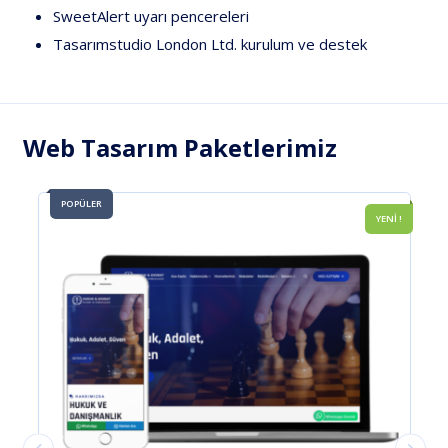
SweetAlert
uyarı
pencereleri
Tasarımstudio
London
Ltd.
kurulum
ve
destek
Web Tasarım Paketlerimiz
POPÜLER
!
SINIRSIZ DİL
YENİ !