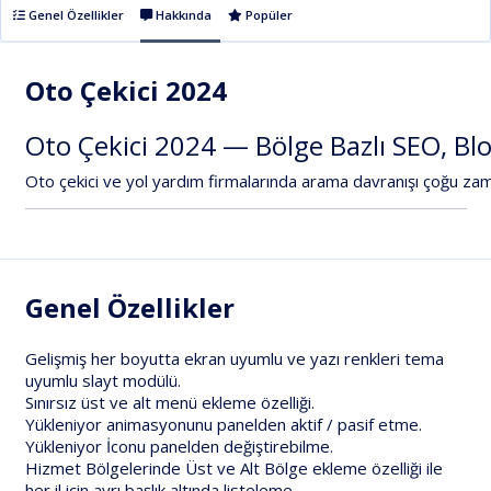
Genel Özellikler
Hakkında
Popüler
Oto Çekici 2024
Oto
Çekici
2024
—
Bölge
Bazlı
SEO,
Bl
Oto
çekici
ve
yol
yardım
firmalarında
arama
davranışı
çoğu
za
Genel Özellikler
Gelişmiş her boyutta ekran uyumlu ve yazı renkleri tema
uyumlu slayt modülü.
Sınırsız üst ve alt menü ekleme özelliği.
Yükleniyor animasyonunu panelden aktif / pasif etme.
Yükleniyor İconu panelden değiştirebilme.
Hizmet Bölgelerinde Üst ve Alt Bölge ekleme özelliği ile
her il için ayrı başlık altında listeleme.