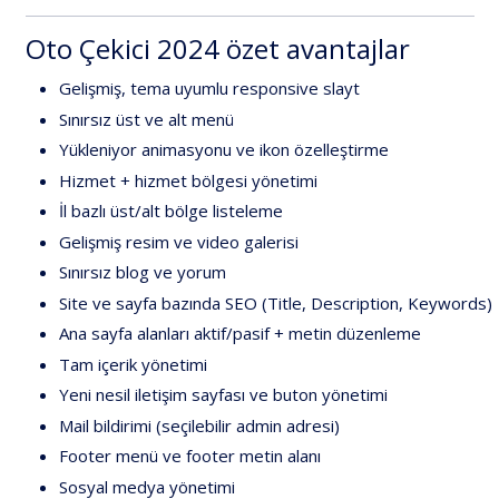
Oto
Çekici
2024
özet
avantajlar
Gelişmiş,
tema
uyumlu
responsive
slayt
Sınırsız
üst
ve
alt
menü
Yükleniyor
animasyonu
ve
ikon
özelleştirme
Hizmet
+
hizmet
bölgesi
yönetimi
İl
bazlı
üst/alt
bölge
listeleme
Gelişmiş
resim
ve
video
galerisi
Sınırsız
blog
ve
yorum
Site
ve
sayfa
bazında
SEO
(Title,
Description,
Keywords)
Ana
sayfa
alanları
aktif/pasif
+
metin
düzenleme
Tam
içerik
yönetimi
Yeni
nesil
iletişim
sayfası
ve
buton
yönetimi
Mail
bildirimi
(seçilebilir
admin
adresi)
Footer
menü
ve
footer
metin
alanı
Sosyal
medya
yönetimi