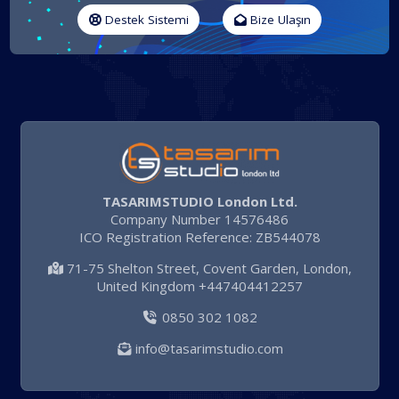
Destek Sistemi
Bize Ulaşın
TASARIMSTUDIO London Ltd.
Company Number 14576486
ICO Registration Reference: ZB544078
71-75 Shelton Street, Covent Garden, London,
United Kingdom +447404412257
0850 302 1082
info@tasarimstudio.com