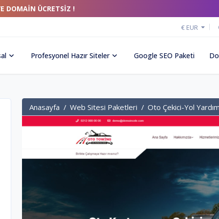
VE DOMAİN ÜCRETSİZ !
€ EUR
al
Profesyonel Hazır Siteler
Google SEO Paketi
Do
Anasayfa
Web Sitesi Paketleri
Oto Çekici-Yol Yardı