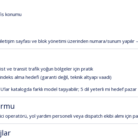
fis
konumu
iletişim
sayfası
ve
blok
yönetimi
üzerinden
numara/sunum
yapılır
ist
ve
transit
trafik
yoğun
bölgeler
için
pratik
indeks
alma
hedefi
(garanti
değil,
teknik
altyapı
vaadi)
U’lar
katalogda
farklı
model
taşıyabilir;
5
dil
yeterli
mi
hedef
pazar
ormu
ici
operatörü,
yol
yardım
personeli
veya
dispatch
ekibi
alımı
için
pa
jlar