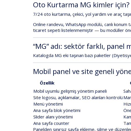
Oto
Kurtarma
MG
kimler
için?
7/24
oto
kurtarma
,
çekici
,
yol
yardım
ve
araç
taş
Online
randevu
,
WhatsApp
modülü
,
canlı
konum
t
ticaret
sepeti
listelenmemiştir
—
bu
modüller
önc
“MG”
adı:
sektör
farklı,
panel
m
Katalogda
MG
eki
taşınan
bazı
paketler
(
Diyetisy
Mobil
panel
ve
site
geneli
yön
Özellik
Mobil
uyumlu
gelişmiş
yönetim
paneli
Sah
Site
logosu,
açıklamalar,
SEO
alanları
kontrolü
Mar
Menü
yönetimi
Hiz
Ana
sayfa
blok
yönetimi
Ön
Slider
alanı
yönetimi
Kam
Ana
sayfa
counter
Ta
Panelden
sınırsız
sayfa
ekleme,
silme
ve
düzenl