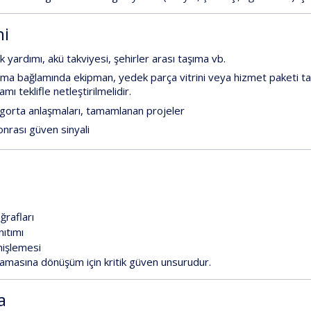
ni
ik
yardımı,
akü
takviyesi,
şehirler
arası
taşıma
vb.
rma
bağlamında
ekipman
,
yedek
parça
vitrini
veya
hizmet
paketi
ta
amı
teklifle
netleştirilmelidir.
igorta
anlaşmaları,
tamamlanan
projeler
onrası
güven
sinyali
ğrafları
nıtımı
nişlemesi
ramasına
dönüşüm
için
kritik
güven
unsurudur.
a