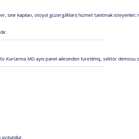
er,
sınır
kapıları,
otoyol
güzergâhları)
hizmet
tanıtmak
isteyenler;
dır.
to
Kurtarma
MG
aynı
panel
ailesinden
türetilmiş,
sektör
demosu
n
uygundur.