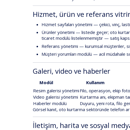
Hizmet,
ürün
ve
referans
vitri
Hizmet
sayfaları
yönetimi
—
çekici,
vinç,
last
Ürünler
yönetimi
—
listede
geçer;
oto
kurta
ticaret
modülü
listelenmemiştir
—
satış
kaps
Referans
yönetimi
—
kurumsal
müşteriler,
s
Müşteri
yorumları
modülü
—
acil
müdahale
s
Galeri,
video
ve
haberler
Modül
Kullanım
Resim
galerisi
yönetimi
Filo,
operasyon,
ekip
foto
Video
galerisi
yönetimi
Kurtarma
anı,
ekipman
ta
Haberler
modülü
Duyuru,
yeni
rota,
filo
ge
Görsel
kanıt,
oto
kurtarma
sektöründe
telefon
a
İletişim,
harita
ve
sosyal
medy