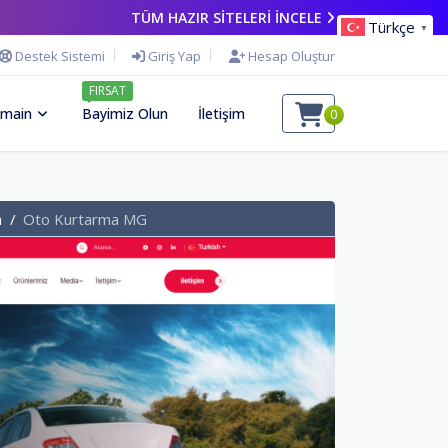
TÜM HAZIR SİTELERİ İNCELE
Türkçe
▼
Destek Sistemi
Giriş Yap
Hesap Oluştur
FIRSAT
main
Bayimiz Olun
İletişim
0
m
Oto Kurtarma MG