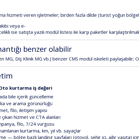
ıma
hizmeti
veren
işletmeler;
birden
fazla
dilde
(turist
yoğun
bölgel
akibi
veya
e-
elikli
ise
satışta
yazılı
modül
listesi
ile
karşı
paketler
karşılaştırılmalı
antığı
benzer
olabilir
en
MG
,
Diş
Klinik
MG
vb.)
benzer
CMS
modül
iskeleti
paylaşabilir;
O
etim
Oto
kurtarma
iş
değeri
ada
bile
içerik
güncelleme
ka
ve
arama
görünürlüğü
met,
filo,
iletişim
yapısı
e
çıkan
hizmet
ve
CTA
alanları
panya,
filo,
7/24
vurgusu
mamlanan
kurtarma,
km,
yıl
vb.
sayaçlar
eme
—
bölge
bazlı
landing
sayfaları
(otoyol,
şehir
içi,
ağır
vasıta)
içi