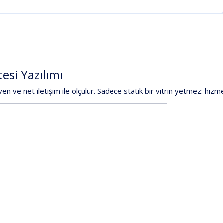
tesi
Yazılımı
ven
ve
net
iletişim
ile
ölçülür.
Sadece
statik
bir
vitrin
yetmez:
hizm