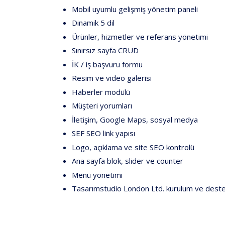
Mobil
uyumlu
gelişmiş
yönetim
paneli
Dinamik
5
dil
Ürünler,
hizmetler
ve
referans
yönetimi
Sınırsız
sayfa
CRUD
İK
/
iş
başvuru
formu
Resim
ve
video
galerisi
Haberler
modülü
Müşteri
yorumları
İletişim,
Google
Maps,
sosyal
medya
SEF
SEO
link
yapısı
Logo,
açıklama
ve
site
SEO
kontrolü
Ana
sayfa
blok,
slider
ve
counter
Menü
yönetimi
Tasarımstudio
London
Ltd.
kurulum
ve
dest