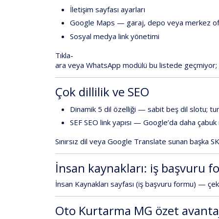
İletişim
sayfası
ayarları
Google
Maps
—
garaj,
depo
veya
merkez
o
Sosyal
medya
link
yönetimi
Tıkla-
ara
veya
WhatsApp
modülü
bu
listede
geçmiyor
;
Çok
dillilik
ve
SEO
Dinamik
5
dil
özelliği
—
sabit
beş
dil
slotu;
tur
SEF
SEO
link
yapısı
—
Google’da
daha
çabuk
Sınırsız
dil
veya
Google
Translate
sunan
başka
SK
İnsan
kaynakları:
iş
başvuru
f
İnsan
Kaynakları
sayfası
(iş
başvuru
formu)
—
çek
Oto
Kurtarma
MG
özet
avanta