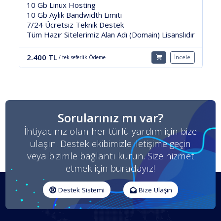
nux Hosting
10 Gb Linux Ho
ık Bandwidth Limiti
20 Gb Aylık Band
etsiz Teknik Destek
SSL Güvenlik Ser
 Sitelerimiz Alan Adı (Domain) Lisanslıdır
7/24 Ücretsiz T
Tüm Hazır Sitele
İncele
/ tek seferlik Ödeme
12.400 TL
/ tek s
Sorularınız mı var?
İhtiyacınız olan her türlü yardım için bize
ulaşın. Destek ekibimizle iletişime geçin
veya bizimle bağlantı kurun. Size hizmet
etmek için buradayız!
Destek Sistemi
Bize Ulaşın