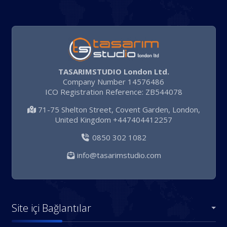
TASARIMSTUDIO London Ltd.
Company Number 14576486
ICO Registration Reference: ZB544078
71-75 Shelton Street, Covent Garden, London,
United Kingdom +447404412257
0850 302 1082
info@tasarimstudio.com
Site içi Bağlantılar