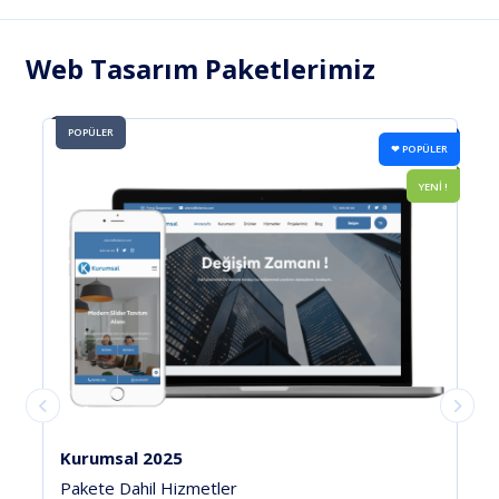
Web Tasarım Paketlerimiz
POPÜLER
❤ POPÜLER
YENİ !
l 2025
Tur Şirketi
hil Hizmetler
Pakete Dahil Hi