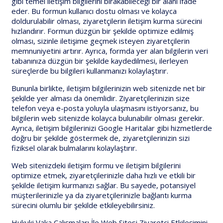
gibi temel iletişim bilgilerini bırakabileceği bir alanı ifade
eder. Bu formun kullanıcı dostu olması ve kolayca
doldurulabilir olması, ziyaretçilerin iletişim kurma sürecini
hızlandırır. Formun düzgün bir şekilde optimize edilmiş
olması, sizinle iletişime geçmek isteyen ziyaretçilerin
memnuniyetini artırır. Ayrıca, formda yer alan bilgilerin veri
tabanınıza düzgün bir şekilde kaydedilmesi, ilerleyen
süreçlerde bu bilgileri kullanmanızı kolaylaştırır.
Bununla birlikte, iletişim bilgilerinizin web sitenizde net bir
şekilde yer alması da önemlidir. Ziyaretçilerinizin size
telefon veya e-posta yoluyla ulaşmasını istiyorsanız, bu
bilgilerin web sitenizde kolayca bulunabilir olması gerekir.
Ayrıca, iletişim bilgilerinizi Google Haritalar gibi hizmetlerde
doğru bir şekilde göstermek de, ziyaretçilerinizin sizi
fiziksel olarak bulmalarını kolaylaştırır.
Web sitenizdeki iletişim formu ve iletişim bilgilerini
optimize etmek, ziyaretçilerinizle daha hızlı ve etkili bir
şekilde iletişim kurmanızı sağlar. Bu sayede, potansiyel
müşterilerinizle ya da ziyaretçilerinizle bağlantı kurma
sürecini olumlu bir şekilde etkileyebilirsiniz.
Hukuki Vaka Çalışmaları İle Web Sitesi Ziyaretçi Etkileşimini