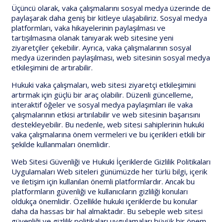
Üçüncü olarak, vaka çalışmalarını sosyal medya üzerinde de
paylaşarak daha geniş bir kitleye ulaşabiliriz. Sosyal medya
platformları, vaka hikayelerinin paylaşılması ve
tartışılmasına olanak tanıyarak web sitesine yeni
ziyaretçiler çekebilir. Ayrıca, vaka çalışmalarının sosyal
medya üzerinden paylaşılması, web sitesinin sosyal medya
etkileşimini de artırabilir.
Hukuki vaka çalışmaları, web sitesi ziyaretçi etkileşimini
artırmak için güçlü bir araç olabilir. Düzenli güncelleme,
interaktif öğeler ve sosyal medya paylaşımları ile vaka
çalışmalarının etkisi artırılabilir ve web sitesinin başarısını
destekleyebilir. Bu nedenle, web sitesi sahiplerinin hukuki
vaka çalışmalarına önem vermeleri ve bu içerikleri etkili bir
şekilde kullanmaları önemlidir.
Web Sitesi Güvenliği ve Hukuki İçeriklerde Gizlilik Politikaları
Uygulamaları Web siteleri günümüzde her türlü bilgi, içerik
ve iletişim için kullanılan önemli platformlardır. Ancak bu
platformların güvenliği ve kullanıcıların gizliliği konuları
oldukça önemlidir. Özellikle hukuki içeriklerde bu konular
daha da hassas bir hal almaktadır. Bu sebeple web sitesi
güvenliği ve gizlilik politikaları uygulamaları büyük bir önem