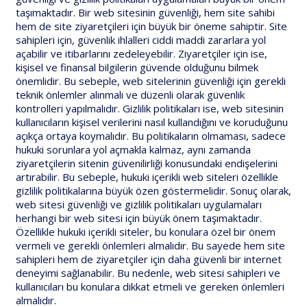
taşımaktadır. Bir web sitesinin güvenliği, hem site sahibi
hem de site ziyaretçileri için büyük bir öneme sahiptir. Site
sahipleri için, güvenlik ihlalleri ciddi maddi zararlara yol
açabilir ve itibarlarını zedeleyebilir. Ziyaretçiler için ise,
kişisel ve finansal bilgilerin güvende olduğunu bilmek
önemlidir. Bu sebeple, web sitelerinin güvenliği için gerekli
teknik önlemler alınmalı ve düzenli olarak güvenlik
kontrolleri yapılmalıdır. Gizlilik politikaları ise, web sitesinin
kullanıcıların kişisel verilerini nasıl kullandığını ve koruduğunu
açıkça ortaya koymalıdır. Bu politikaların olmaması, sadece
hukuki sorunlara yol açmakla kalmaz, aynı zamanda
ziyaretçilerin sitenin güvenilirliği konusundaki endişelerini
artırabilir. Bu sebeple, hukuki içerikli web siteleri özellikle
gizlilik politikalarına büyük özen göstermelidir. Sonuç olarak,
web sitesi güvenliği ve gizlilik politikaları uygulamaları
herhangi bir web sitesi için büyük önem taşımaktadır.
Özellikle hukuki içerikli siteler, bu konulara özel bir önem
vermeli ve gerekli önlemleri almalıdır. Bu sayede hem site
sahipleri hem de ziyaretçiler için daha güvenli bir internet
deneyimi sağlanabilir. Bu nedenle, web sitesi sahipleri ve
kullanıcıları bu konulara dikkat etmeli ve gereken önlemleri
almalıdır.