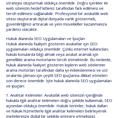
stratejisi oluşturmak oldukça önemlidir. Doğru içerikler ile
web sitenizin hedef kitleniz tarafından fark edilmesi ve
tercih edilmesi sağlanabilir. Profesyonel bir avukatlık web
sitesi oluşturarak dijital dünyada varlık göstermek,
güvenilirliğinizi artıracak ve yeni müvekkiller kazanmanıza
yardımcı olacaktır.
Hukuk Alanında SEO Uygulamaları ve İpuçları
Hukuk alanında faaliyet gösteren avukatlar için SEO
uygulamaları oldukça önemlidir. Çünkü internet kullanıcıları,
hukuki konularda bilgi almak veya avukat aramak için
genellikle arama motorlarını tercih etmektedir. Bu nedenle,
hukuk alanında faaliyet gösteren kişilerin web sitelerinin
arama motorları tarafından daha iyi indekslenmesi ve üst
sıralarda çıkması için çeşitli SEO ipuçlarına dikkat etmeleri
son derece önemlidir. İşte hukuk alanında SEO uygulamaları
ve ipuçları:
1. Anahtar Kelimeler: Avukatlık web sitenizin içeriğinde
hukukla ilgili anahtar kelimeleri doğru şekilde kullanmak, SEO
açısından oldukça önemlidir. Hukuki terimler, hukuk dalları
ve hukuki hizmetlerle ilgili anahtar kelimeleri belirleyerek
metinlerinize doğal bir şekilde entegre etmelisiniz.