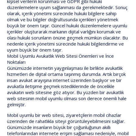
kişisel verilerin korunması ve GDPR gibi hukuki
düzenlemelere uyum sağlanması da gerekmektedir. Sonuç
olarak, içerik yönetimi sürecinde hukuki bilgilere sahip
olmak ve bu bilgiler doğrultusunda içerikleri yönetmek
büyük bir önem taşır. Güncel hukuki düzenlemelere uyumlu
içerikler oluşturarak markanın dijital varlığını korumak ve
olası hukuki sorunların önüne geçmek mümkün olacaktır. Bu
nedenle içerik yönetimi sürecinde hukuki bilgilendirme ve
uyum büyük bir önem taşır.
Mobil Uyumlu Avukatlık Web Sitesi Önemleri ve İnce
Noktaları
Günümüzde internetin yaygınlaşması ile birlikte avukatlık
hizmetleri de dijital ortama taşınmış durumda. Artık birçok
insan avukat arayışına internet üzerinden başlıyor ve bir
avukatla iletişime geçmek istediklerinde de öncelikle
avukatın web sitesine göz atıyor. Bu yüzden bir avukatlık
web sitesinin mobil uyumlu olması son derece önemli hale
gelmiştir.
Mobil uyumlu bir web sitesi, ziyaretçilerin mobil cihazlar
üzerinden de rahatlıkla siteyi görüntüleyebilmesini sağlar.
Günümüzde insanların büyük bir çoğunluğunun akıllı
telefonlarından internete erişim sağlaması nedeniyle, mobil