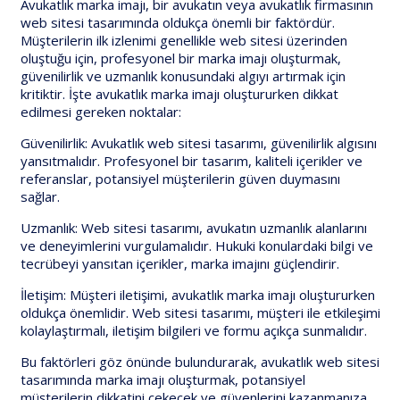
Avukatlık marka imajı, bir avukatın veya avukatlık firmasının
web sitesi tasarımında oldukça önemli bir faktördür.
Müşterilerin ilk izlenimi genellikle web sitesi üzerinden
oluştuğu için, profesyonel bir marka imajı oluşturmak,
güvenilirlik ve uzmanlık konusundaki algıyı artırmak için
kritiktir. İşte avukatlık marka imajı oluştururken dikkat
edilmesi gereken noktalar:
Güvenilirlik: Avukatlık web sitesi tasarımı, güvenilirlik algısını
yansıtmalıdır. Profesyonel bir tasarım, kaliteli içerikler ve
referanslar, potansiyel müşterilerin güven duymasını
sağlar.
Uzmanlık: Web sitesi tasarımı, avukatın uzmanlık alanlarını
ve deneyimlerini vurgulamalıdır. Hukuki konulardaki bilgi ve
tecrübeyi yansıtan içerikler, marka imajını güçlendirir.
İletişim: Müşteri iletişimi, avukatlık marka imajı oluştururken
oldukça önemlidir. Web sitesi tasarımı, müşteri ile etkileşimi
kolaylaştırmalı, iletişim bilgileri ve formu açıkça sunmalıdır.
Bu faktörleri göz önünde bulundurarak, avukatlık web sitesi
tasarımında marka imajı oluşturmak, potansiyel
müşterilerin dikkatini çekecek ve güvenlerini kazanmanıza