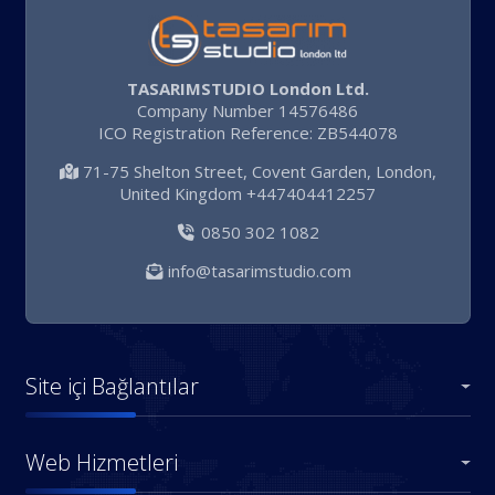
TASARIMSTUDIO London Ltd.
Company Number 14576486
ICO Registration Reference: ZB544078
71-75 Shelton Street, Covent Garden, London,
United Kingdom +447404412257
0850 302 1082
info@tasarimstudio.com
Site içi Bağlantılar
Web Hizmetleri