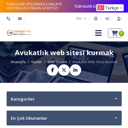
TÜM HAZIR SİTELERİMİZLE BİRLİKTE
TÜM HAZIR SİTELERİ İNCELE
Türkçe
HOSTİNG VE DOMAİN ÜCRETSİZ !
▼
TRY
0
Avukatlık web sitesi kurmak
Anasayfa
Yazılar
Web Yazılım
Avukatlık Web Sitesi Kurmak
Kategoriler
En Çok Okunanlar