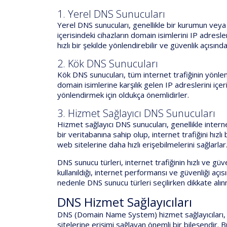
1. Yerel DNS Sunucuları
Yerel DNS sunucuları, genellikle bir kurumun veya ş
içerisindeki cihazların domain isimlerini IP adresler
hızlı bir şekilde yönlendirebilir ve güvenlik açısınd
2. Kök DNS Sunucuları
Kök DNS sunucuları, tüm internet trafiğinin yönle
domain isimlerine karşılık gelen IP adreslerini içer
yönlendirmek için oldukça önemlidirler.
3. Hizmet Sağlayıcı DNS Sunucuları
Hizmet sağlayıcı DNS sunucuları, genellikle interne
bir veritabanına sahip olup, internet trafiğini hızlı
web sitelerine daha hızlı erişebilmelerini sağlarlar
DNS sunucu türleri, internet trafiğinin hızlı ve gü
kullanıldığı, internet performansı ve güvenliği açı
nedenle DNS sunucu türleri seçilirken dikkate alı
DNS Hizmet Sağlayıcıları
DNS (Domain Name System) hizmet sağlayıcıları, i
sitelerine erişimi sağlayan önemli bir bileşendir. 