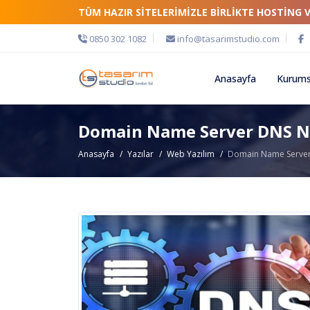
TÜM HAZIR SİTELERİMİZLE BİRLİKTE HOSTİNG 
0850 302 1082
info@tasarimstudio.com
Anasayfa
Kurums
Domain Name Server DNS N
Anasayfa
Yazılar
Web Yazılım
Domain Name Server