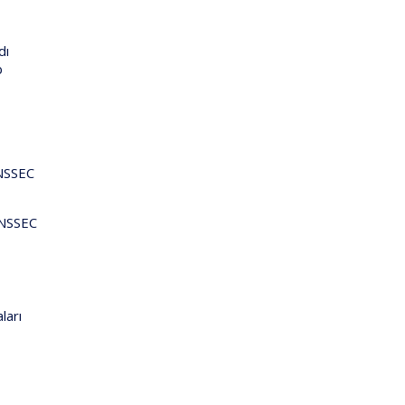
dı
b
DNSSEC
 DNSSEC
ları