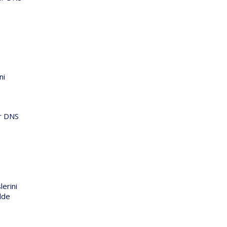
ni
ir DNS
erini
ilde