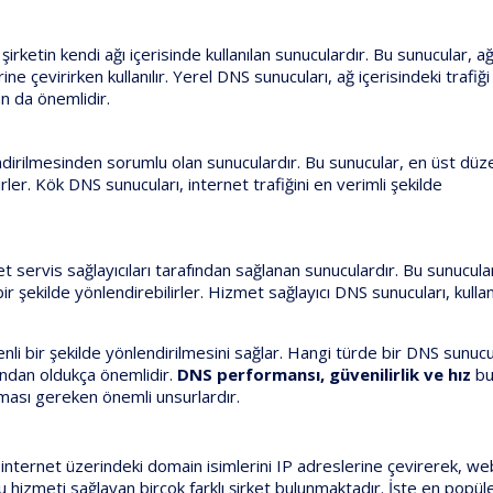
irketin kendi ağı içerisinde kullanılan sunuculardır. Bu sunucular, a
ine çevirirken kullanılır. Yerel DNS sunucuları, ağ içerisindeki trafiğ
an da önemlidir.
ndirilmesinden sorumlu olan sunuculardır. Bu sunucular, en üst düz
irler. Kök DNS sunucuları, internet trafiğini en verimli şekilde
t servis sağlayıcıları tarafından sağlanan sunuculardır. Bu sunucula
 bir şekilde yönlendirebilirler. Hizmet sağlayıcı DNS sunucuları, kullanı
.
venli bir şekilde yönlendirilmesini sağlar. Hangi türde bir DNS sunuc
sından oldukça önemlidir.
DNS performansı, güvenilirlik ve hız
b
nması gereken önemli unsurlardır.
nternet üzerindeki domain isimlerini IP adreslerine çevirerek, we
Bu hizmeti sağlayan birçok farklı şirket bulunmaktadır. İşte en popü