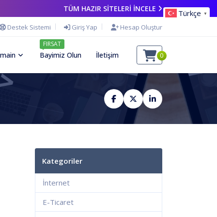
TÜM HAZIR SİTELERİ İNCELE
Türkçe
▼
Destek Sistemi
Giriş Yap
Hesap Oluştur
FIRSAT
main
Bayimiz Olun
İletişim
0
Kategoriler
İnternet
E-Ticaret