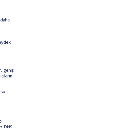
ğ
i daha
eydeki
r, geniş
cıların
usu
u
b
ler DNS