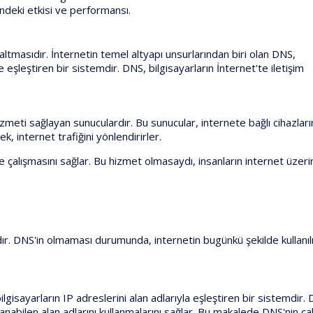
indeki etkisi ve performansı.
masıdır. İnternetin temel altyapı unsurlarından biri olan DNS,
le eşleştiren bir sistemdir. DNS, bilgisayarların İnternet'te iletişim
eti sağlayan sunuculardır. Bu sunucular, internete bağlı cihazları
k, internet trafiğini yönlendirirler.
lde çalışmasını sağlar. Bu hizmet olmasaydı, insanların internet üzeri
ıdır. DNS'in olmaması durumunda, internetin bugünkü şekilde kullanı
sayarların IP adreslerini alan adlarıyla eşleştiren bir sistemdir.
rlanabilen alan adlarını kullanmalarını sağlar. Bu makalede DNS'nin ç