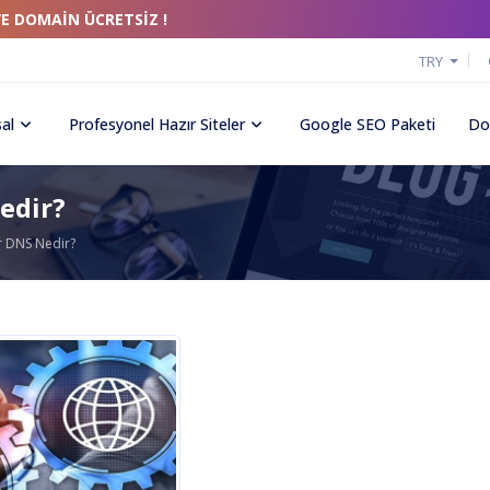
VE DOMAİN ÜCRETSİZ !
TRY
al
Profesyonel Hazır Siteler
Google SEO Paketi
Do
edir?
 DNS Nedir?