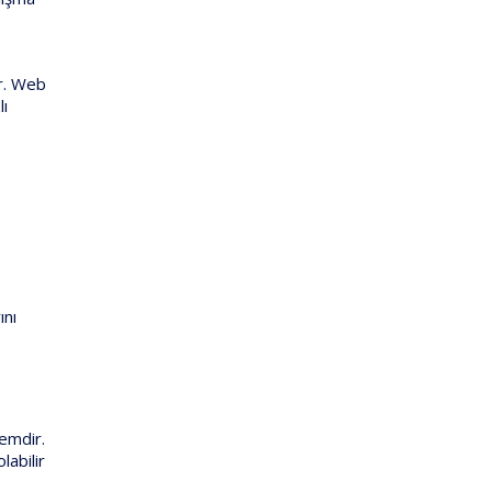
ır. Web
lı
ını
r
temdir.
labilir