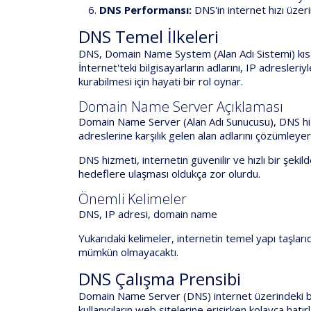
DNS Performansı:
DNS'in internet hızı üzer
DNS Temel İlkeleri
DNS, Domain Name System (Alan Adı Sistemi) kısalt
İnternet'teki bilgisayarların adlarını, IP adresleriy
kurabilmesi için hayati bir rol oynar.
Domain Name Server Açıklaması
Domain Name Server (Alan Adı Sunucusu), DNS hizm
adreslerine karşılık gelen alan adlarını çözümleyere
DNS hizmeti, internetin güvenilir ve hızlı bir şeki
hedeflere ulaşması oldukça zor olurdu.
Önemli Kelimeler
DNS, IP adresi, domain name
Yukarıdaki kelimeler, internetin temel yapı taşlar
mümkün olmayacaktı.
DNS Çalışma Prensibi
Domain Name Server (DNS) internet üzerindeki bilgi
kullanıcıların web sitelerine erişirken kolayca hatı