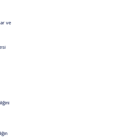
lar ve
esi
iğini
iğin