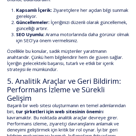
Kapsamlı İçerik:
Ziyaretçilere her açıdan bilgi sunmak
gerekiyor.
Güncellemeler:
İçeriğinizi düzenli olarak güncellemek,
güncelliği artırır.
SEO Uyumlu:
Arama motorlarında daha görünür olmak
için SEO’ya önem vermelisiniz.
Özellikle bu konular, sadık müşteriler yaratmanın
anahtarıdır. Çünkü hem bilgilendirir hem de güven sağlar.
İçeriğin gelecekteki başarısı, tutarlı ve etkili bir içerik
stratejisi ile mümkündür.
5. Analitik Araçlar ve Geri Bildirim:
Performans İzleme ve Sürekli
Gelişim
Başarılı bir web sitesi oluşturmanın en temel adımlarından
biri,
tur şirketleri için web sitesinin önemi
ni
kavramaktır. Bu noktada analitik araçlar devreye girer.
Performans izleme, ziyaretçi davranışlarını anlamak ve
deneyimi geliştirmek için kritik bir rol oynar. İyi bir geri
bildirim mekanizması kurmak, kullanıcıların ihtiyaçlarını