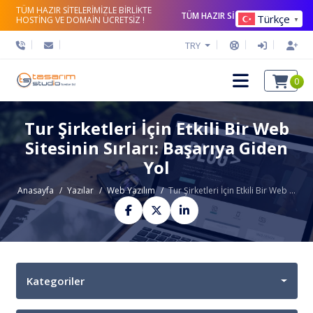
TÜM HAZIR SİTELERİMİZLE BİRLİKTE
TÜM HAZIR SİTELERİ İNCELE
Türkçe
HOSTİNG VE DOMAİN ÜCRETSİZ !
▼
TRY
0
Tur Şirketleri İçin Etkili Bir Web
Sitesinin Sırları: Başarıya Giden
Yol
Anasayfa
Yazılar
Web Yazılım
Tur Şirketleri İçin Etkili Bir Web ...
Kategoriler