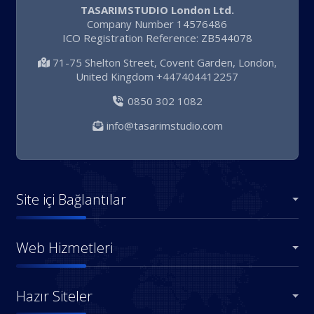
TASARIMSTUDIO London Ltd.
Company Number 14576486
ICO Registration Reference: ZB544078
71-75 Shelton Street, Covent Garden, London,
United Kingdom +447404412257
0850 302 1082
info@tasarimstudio.com
Site içi Bağlantılar
Web Hizmetleri
Hazır Siteler