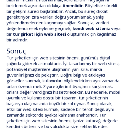
belirlemek açısından oldukça
önemlidir
. Böylelikle sürekli
bir gelişim süreci başlatılabilir. Ancak, bu süreç dikkat
gerektiriyor; zira verileri doğru yorumlamak, yanlış
yönlendirmelerden kaçınmayı sağlar. Sonuçta, verileri
değerlendirerek eyleme geçmek,
kendi web siteniz
veya
bir
tur şirketi için web sitesi
oluşturmak için kaçınılmaz
bir adımdır.
Sonuç
Tur şirketleri için web sitesinin önemi, günümüz dijital
çağında giderek artmaktadır. İyi tasarlanmış bir web sitesi,
potansiyel müşterilere ulaşmanın yanı sıra, marka
güvenilirliğinizi de pekiştirir. Doğru bilgi ve etkileyici
görseller sunmak, kullanıcıları bilgilendirirken aynı zamanda
onları özendirmeli. Ziyaretçilerin ihtiyaçlarını karşılamak,
onlara değer verdiğinizi hissettirecektir. Bu nedenle, mobil
uyumlu ve kullanıcı dostu bir tasarım, tur şirketlerinin
başarıya ulaşmasında büyük bir rol oynar. Sonuç olarak,
etkili bir web sitesi kurmak, sadece bir tercih değil, aynı
zamanda sektörde ayakta kalmanın anahtarıdır. Tur
şirketleri için web sitesinin önemi, işinize katacağı değerle
kendini gösterir ve bu yolculukta size rehberlik eder.