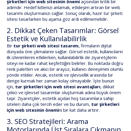
şirketleri için web sitesinin önemi
açısından kritik bir
adımdır. Hedef kitlenizi anlamak, etkileşim artıran bir web
tasarımı oluşturmanızı sağlar. Sonuç olarak, hazır tur şirketi
sitesi tasarlarken bu aşama göz ardı edilmemelidir.
2. Dikkat Çeken Tasarımlar: Görsel
Estetik ve Kullanılabilirlik
Bir
tur şirketi web sitesi tasarım
ı, firmaların dijital
dünyada öne çıkmalarını sağlar. Görsel estetik, kullanıcıların
ilk izlenimlerini etkilerken, kullanılabilirlik de ziyaretçilerin
siteyi ne kadar rahat keşfettiğini belirler. Bu noktada doğru
renk paletleri ve akıcı bir arayüz, kullanıcı deneyimini olumlu
yönde etkiler. Ancak, estetik ve işlevsellik arasında bir
denge kurmak her zaman kolay olmayabilir. İşte bunun
için,
tur şirketleri için web sitesi avantajları
, dikkat
çekici ve işlevsel tasarımlar oluşturmak adına büyük önem
taşır. Ziyaretçiler, estetik açıdan hoş tasarımlara sahip
siteleri daha çok tercih eder ve bu durum,
tur şirketleri
için web sitesinin önemi
ni bir kat daha artırır.
3. SEO Stratejileri: Arama
Motorlarında Üst Sıralara Çıkmanın