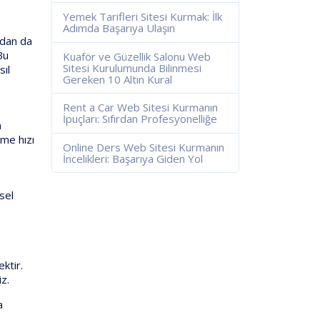
Yemek Tarifleri Sitesi Kurmak: İlk
Adımda Başarıya Ulaşın
ndan da
Bu
Kuaför ve Güzellik Salonu Web
Sitesi Kurulumunda Bilinmesi
sıl
Gereken 10 Altın Kural
Rent a Car Web Sitesi Kurmanın
İpuçları: Sıfırdan Profesyonelliğe
n
eme hızı
Online Ders Web Sitesi Kurmanın
İncelikleri: Başarıya Giden Yol
sel
ktir.
iz.
a