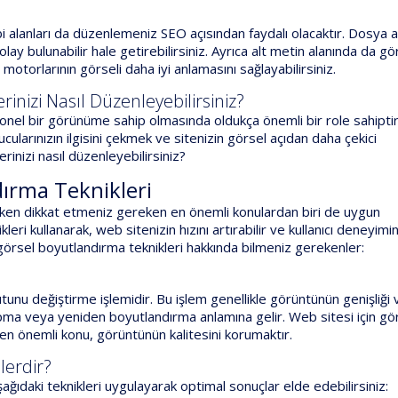
bi alanları da düzenlemeniz SEO açısından faydalı olacaktır. Dosya 
olay bulunabilir hale getirebilirsiniz. Ayrıca alt metin alanında da gö
 motorlarının görseli daha iyi anlamasını sağlayabilirsiniz.
inizi Nasıl Düzenleyebilirsiniz?
yonel bir görünüme sahip olmasında oldukça önemli bir role sahiptir
ularınızın ilgisini çekmek ve sitenizin görsel açıdan daha çekici
rinizi nasıl düzenleyebilirsiniz?
ırma Teknikleri
nırken dikkat etmeniz gereken en önemli konulardan biri de uygun
ri kullanarak, web sitenizin hızını artırabilir ve kullanıcı deneyimin
 görsel boyutlandırma teknikleri hakkında bilmeniz gerekenler:
unu değiştirme işlemidir. Bu işlem genellikle görüntünün genişliği
 kırpma veya yeniden boyutlandırma anlamına gelir. Web sitesi için gö
n önemli konu, görüntünün kalitesini korumaktır.
lerdir?
ğıdaki teknikleri uygulayarak optimal sonuçlar elde edebilirsiniz: