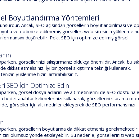
sel Boyutlandırma Yöntemleri
r unsurdur. Ancak, SEO açısından görsellerin boyutlandırılması ve o
yutlu ve optimize edilmemiş görseller, web sitesinin yüklenme hız
formansını düşürebilir. Peki, SEO için optimize edilmiş görsel
lanın
arken, görsellerinizi sıkıştırmanız oldukça önemlidir. Ancak, bu sık
 dikkat etmelisiniz. İyi bir görsel sıkıştırma tekniği kullanarak,
enizin yüklenme hızını artırabilirsiniz.
eri SEO İçin Optimize Edin
parken, görsel dosya adlarını ve alt metinlerini de SEO dostu hal
hedef anahtar kelimelerinizi kullanarak, görsellerinizi arama mot
şekilde, görseller için alt metinler ekleyerek de SEO performansınızı
ın
aparken, görsellerin boyutlarına da dikkat etmeniz gerekmektedir.
zını olumsuz yönde etkileyebilir. Bu nedenle, görsellerinizi web si