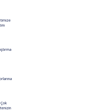
ptimize
ını
ıştırma
e
orlarına
 Çok
tenizin