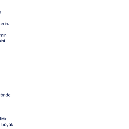
i
b
erin.
emin
ini
 yönde
idir.
e büyük