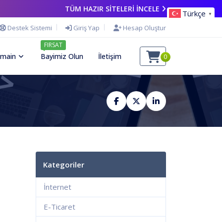
TÜM HAZIR SİTELERİ İNCELE
Türkçe
▼
Destek Sistemi
Giriş Yap
Hesap Oluştur
FIRSAT
main
Bayimiz Olun
İletişim
0
Kategoriler
İnternet
E-Ticaret