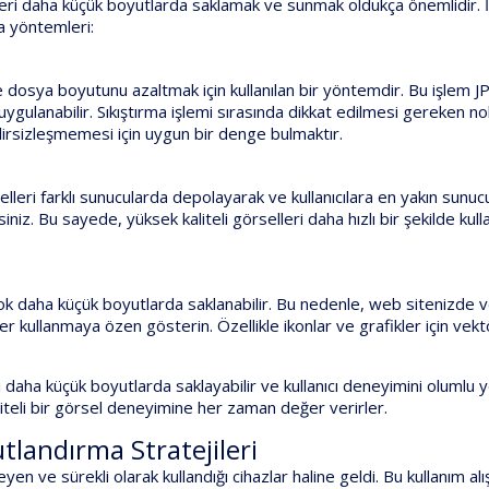
elleri daha küçük boyutlarda saklamak ve sunmak oldukça önemlidir. 
a yöntemleri:
 dosya boyutunu azaltmak için kullanılan bir yöntemdir. Bu işlem J
gulanabilir. Sıkıştırma işlemi sırasında dikkat edilmesi gereken no
lirsizleşmemesi için uygun bir denge bulmaktır.
leri farklı sunucularda depolayarak ve kullanıcılara en yakın sunu
niz. Bu sayede, yüksek kaliteli görselleri daha hızlı bir şekilde kulla
çok daha küçük boyutlarda saklanabilir. Bu nedenle, web sitenizde 
kullanmaya özen gösterin. Özellikle ikonlar ve grafikler için vekt
ri daha küçük boyutlarda saklayabilir ve kullanıcı deneyimini olumlu
 kaliteli bir görsel deneyimine her zaman değer verirler.
tlandırma Stratejileri
ve sürekli olarak kullandığı cihazlar haline geldi. Bu kullanım alış