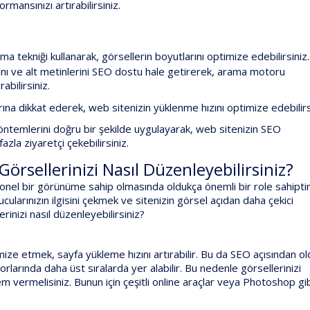
mansınızı artırabilirsiniz.
ırma tekniği kullanarak, görsellerin boyutlarını optimize edebilirsiniz.
nı ve alt metinlerini SEO dostu hale getirerek, arama motoru
abilirsiniz.
rına dikkat ederek, web sitenizin yüklenme hızını optimize edebilirs
öntemlerini doğru bir şekilde uygulayarak, web sitenizin SEO
zla ziyaretçi çekebilirsiniz.
örsellerinizi Nasıl Düzenleyebilirsiniz?
yonel bir görünüme sahip olmasında oldukça önemli bir role sahiptir
ularınızın ilgisini çekmek ve sitenizin görsel açıdan daha çekici
rinizi nasıl düzenleyebilirsiniz?
mize etmek, sayfa yükleme hızını artırabilir. Bu da SEO açısından o
rlarında daha üst sıralarda yer alabilir. Bu nedenle görsellerinizi
vermelisiniz. Bunun için çeşitli online araçlar veya Photoshop gi