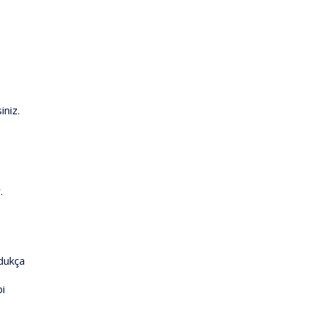
iniz.
.
ldukça
bi