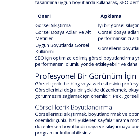
tasarımına uygun boyutlarda kullanarak, SEO perfor
Öneri
Açıklama
Görsel Sıkıştırma
İyi bir görsel sıkışt
Görsel Dosya Adları ve Alt
Görsel dosya adları
Metinler
performansınızı artır
Uygun Boyutlarda Görsel
Görsellerin boyutla
Kullanımı
SEO için optimize edilmiş görsel boyutlandırma y
performansını olumlu yönde etkileyebilir ve daha fa
Profesyonel Bir Görünüm İçin G
Görsel içerik, bir blog veya web sitesinin profes
Görsellerinizi doğru bir şekilde düzenlemek, okuyuc
görünmesini sağlamak için önemlidir. Peki, görselle
Görsel İçerik Boyutlandırma
Görsellerinizi sıkıştırmak, boyutlandırmak ve opti
önemlidir çünkü hızlı yüklenen sayfalar arama moto
düzenlerken boyutlandırmaya ve sıkıştırmaya önem 
programlar kullanabilirsiniz.