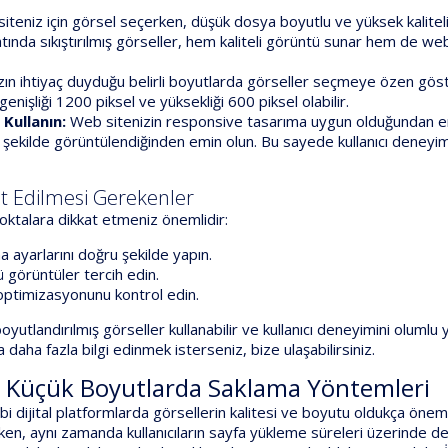
teniz için görsel seçerken, düşük dosya boyutlu ve yüksek kalitel
ında sıkıştırılmış görseller, hem kaliteli görüntü sunar hem de we
n ihtiyaç duyduğu belirli boyutlarda görseller seçmeye özen göst
 genişliği 1200 piksel ve yüksekliği 600 piksel olabilir.
Kullanın:
Web sitenizin responsive tasarıma uygun olduğundan 
 şekilde görüntülendiğinden emin olun. Bu sayede kullanıcı deneyim
kat Edilmesi Gerekenler
oktalara dikkat etmeniz önemlidir:
ma ayarlarını doğru şekilde yapın.
ü görüntüler tercih edin.
 optimizasyonunu kontrol edin.
oyutlandırılmış görseller kullanabilir ve kullanıcı deneyimini olumlu
daha fazla bilgi edinmek isterseniz, bize ulaşabilirsiniz.
ha Küçük Boyutlarda Saklama Yöntemleri
dijital platformlarda görsellerin kalitesi ve boyutu oldukça öneml
rırken, aynı zamanda kullanıcıların sayfa yükleme süreleri üzerinde d