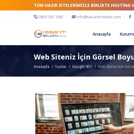
TÜM HAZIR SİTELERİMİZLE BİRLİKTE HOSTİNG 
0850 302 1082
info@tasarimstudio.com
Anasayfa
Kurums
Web Siteniz İçin Görsel Boyu
Anasayfa
Yazılar
Google SEO
Web Siteniz İçin Görse