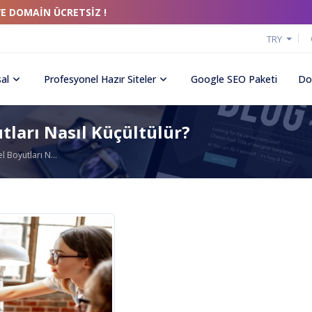
VE DOMAİN ÜCRETSİZ !
TRY
al
Profesyonel Hazır Siteler
Google SEO Paketi
Do
tları Nasıl Küçültülür?
l Boyutları N...