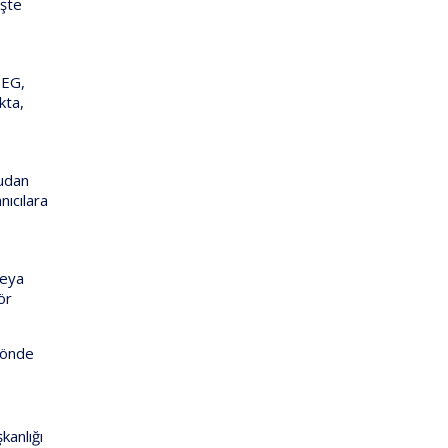
İşte
PEG,
kta,
cudan
nıcılara
veya
ör
 yönde
kanlığı