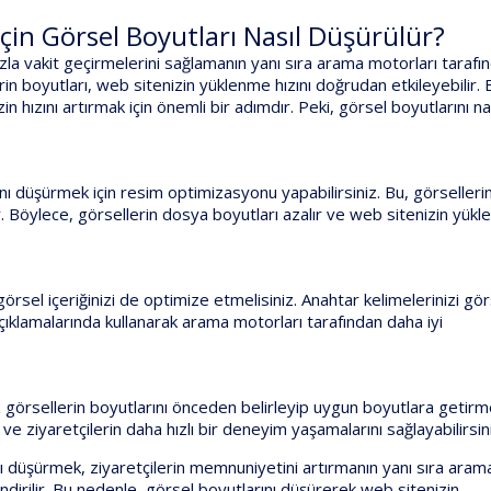
İçin Görsel Boyutları Nasıl Düşürülür?
fazla vakit geçirmelerini sağlamanın yanı sıra arama motorları tarafı
erin boyutları, web sitenizin yüklenme hızını doğrudan etkileyebilir. 
 hızını artırmak için önemli bir adımdır. Peki, görsel boyutlarını na
nı düşürmek için resim optimizasyonu yapabilirsiniz. Bu, görselleri
r. Böylece, görsellerin dosya boyutları azalır ve web sitenizin yükl
örsel içeriğinizi de optimize etmelisiniz. Anahtar kelimelerinizi gör
çıklamalarında kullanarak arama motorları tarafından daha iyi
 görsellerin boyutlarını önceden belirleyip uygun boyutlara getirme
ve ziyaretçilerin daha hızlı bir deneyim yaşamalarını sağlayabilirsin
ını düşürmek, ziyaretçilerin memnuniyetini artırmanın yanı sıra aram
ndirilir. Bu nedenle, görsel boyutlarını düşürerek web sitenizin