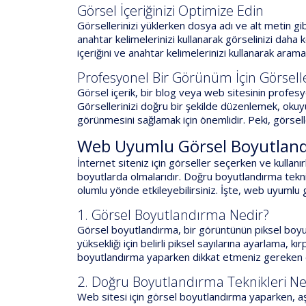
Görsel İçeriğinizi Optimize Edin
Görsellerinizi yüklerken dosya adı ve alt metin gi
anahtar kelimelerinizi kullanarak görselinizi daha k
içeriğini ve anahtar kelimelerinizi kullanarak arama
Profesyonel Bir Görünüm İçin Görseller
Görsel içerik, bir blog veya web sitesinin profes
Görsellerinizi doğru bir şekilde düzenlemek, okuyuc
görünmesini sağlamak için önemlidir. Peki, görselle
Web Uyumlu Görsel Boyutland
İnternet siteniz için görseller seçerken ve kulla
boyutlarda olmalarıdır. Doğru boyutlandırma teknikle
olumlu yönde etkileyebilirsiniz. İşte, web uyumlu
1. Görsel Boyutlandırma Nedir?
Görsel boyutlandırma, bir görüntünün piksel boyut
yüksekliği için belirli piksel sayılarına ayarlama,
boyutlandırma yaparken dikkat etmeniz gereken e
2. Doğru Boyutlandırma Teknikleri Ne
Web sitesi için görsel boyutlandırma yaparken, aşa