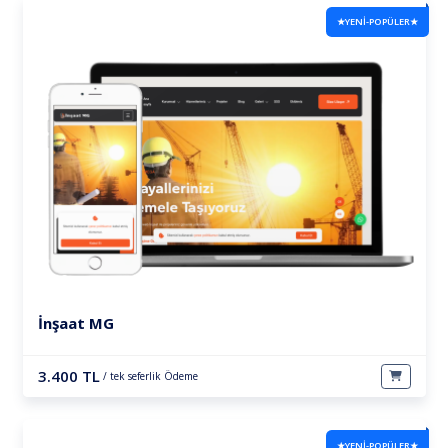
★YENİ-POPÜLER★
İnşaat MG
3.400 TL
/ tek seferlik Ödeme
★YENİ-POPÜLER★