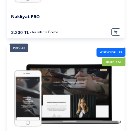
Nakliyat PRO
3.200 TL
/ tek seferlik Ödeme
POPÜLER
YENİ VE POPULER
SINIRSIZ DİL