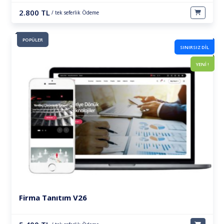
2.800 TL
/ tek seferlik Ödeme
POPÜLER
SINIRSIZ DİL
YENİ !
Firma Tanıtım V26