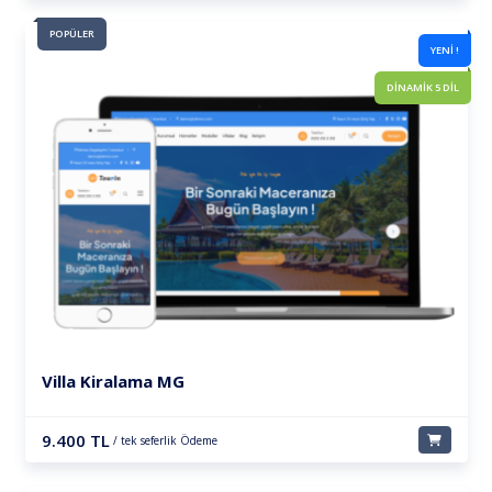
POPÜLER
YENİ !
DİNAMİK 5 DİL
Villa Kiralama MG
9.400 TL
/ tek seferlik Ödeme