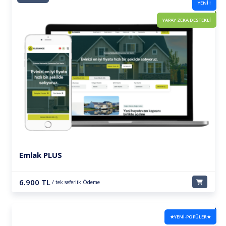
YENİ !
YAPAY ZEKA DESTEKLİ
Emlak PLUS
6.900 TL
/ tek seferlik Ödeme
★YENİ-POPÜLER★