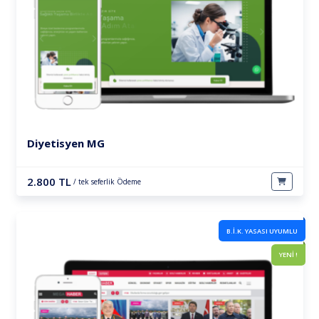
Diyetisyen MG
2.800 TL
/ tek seferlik Ödeme
B.İ.K. YASASI UYUMLU
YENİ !